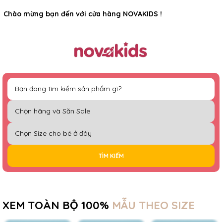
Rất nhiều ưu đãi và chương trình khuyến mãi đang chờ đợi
Chào mừng bạn đến với cửa hàng NOVAKIDS !
bạn
TÌM KIẾM
XEM TOÀN BỘ 100%
MẪU THEO SIZE