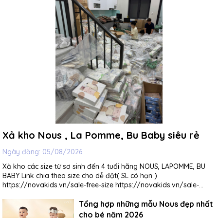
Xả kho Nous , La Pomme, Bu Baby siêu rẻ
Ngày đăng:
05/08/2026
Xả kho các size từ sơ sinh đến 4 tuổi hãng NOUS, LAPOMME, BU
BABY Link chia theo size cho dễ đặt( SL có hạn )
https://novakids.vn/sale-free-size https://novakids.vn/sale-
newborn https://novakids.vn/sale-0-3m
Tổng hợp những mẫu Nous đẹp nhất
https://novakids.vn/sale-3-6m https://novakids.vn/sale-6-9m
https://novakids.vn/sale-9-12m https://novakids.vn/sale-12-18m
cho bé năm 2026