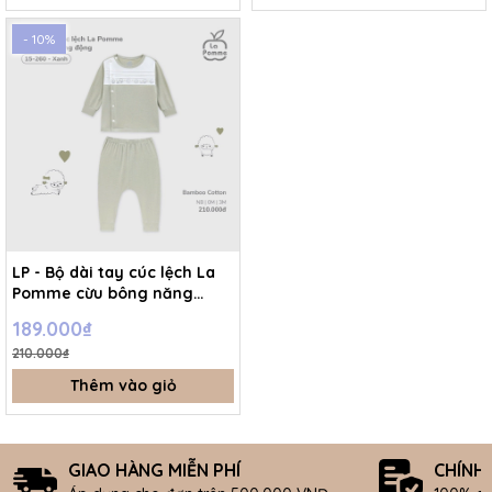
- 10%
LP - Bộ dài tay cúc lệch La
Pomme cừu bông năng
động - Xanh - Newborn -
189.000₫
SS25.T7A
210.000₫
Thêm vào giỏ
GIAO HÀNG MIỄN PHÍ
CHÍNH