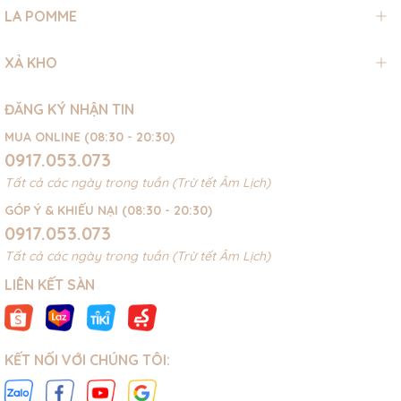
LA POMME
XẢ KHO
ĐĂNG KÝ NHẬN TIN
MUA ONLINE (08:30 - 20:30)
0917.053.073
Tất cả các ngày trong tuần (Trừ tết Âm Lịch)
GÓP Ý & KHIẾU NẠI (08:30 - 20:30)
0917.053.073
Tất cả các ngày trong tuần (Trừ tết Âm Lịch)
LIÊN KẾT SÀN
KẾT NỐI VỚI CHÚNG TÔI: