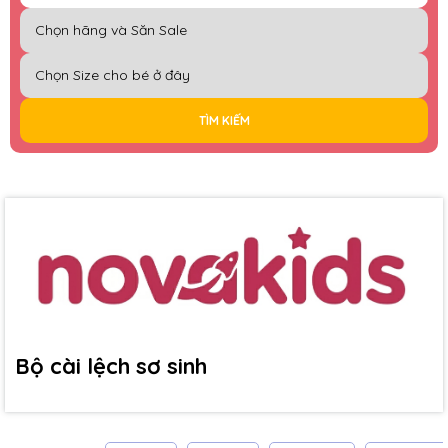
TÌM KIẾM
Bộ cài lệch sơ sinh