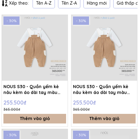
Tên A-Z
Tên Z-A
Hàng mới
Giá thấp đ
Xếp theo:
- 30%
- 30%
NOUS S30 - Quần yếm kẻ
NOUS S30 - Quần yếm kẻ
nâu kèm áo dài tay màu
nâu kèm áo dài tay màu
trắng - 3-6M - SS26.T5C
trắng - 6-9M - SS26.T5C
255.500₫
255.500₫
365.000₫
365.000₫
Thêm vào giỏ
Thêm vào giỏ
- 30%
- 30%