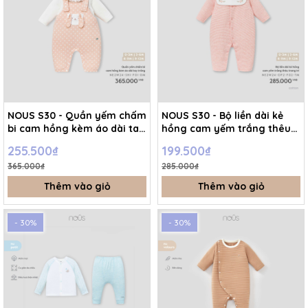
NOUS S30 - Quần yếm chấm
NOUS S30 - Bộ liền dài kẻ
bi cam hồng kèm áo dài tay
hồng cam yếm trắng thêu
trắng - 0-3M - SS26.T5C
trang trí - 3-6M - SS26.T5C
255.500₫
199.500₫
365.000₫
285.000₫
Thêm vào giỏ
Thêm vào giỏ
- 30%
- 30%