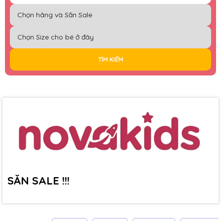
TÌM KIẾM
SĂN SALE !!!