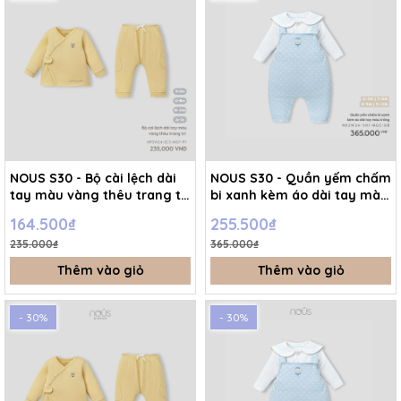
NOUS S30 - Bộ cài lệch dài
NOUS S30 - Quần yếm chấm
tay màu vàng thêu trang trí
bi xanh kèm áo dài tay màu
- 12-18M - SS26.T5C
trắng - 9-12M - SS26.T5C
164.500₫
255.500₫
235.000₫
365.000₫
Thêm vào giỏ
Thêm vào giỏ
- 30%
- 30%