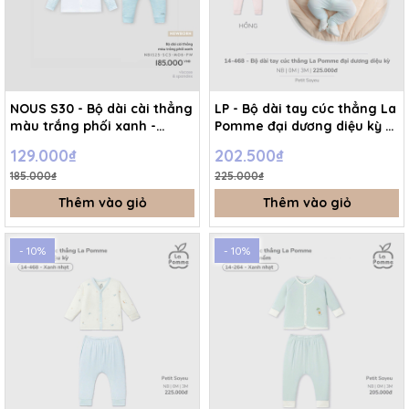
NOUS S30 - Bộ dài cài thẳng
LP - Bộ dài tay cúc thẳng La
màu trắng phối xanh -
Pomme đại dương diệu kỳ -
Newborn - SS26.T5C
Hồng - Newborn - SS26.T4D
129.000₫
202.500₫
185.000₫
225.000₫
Thêm vào giỏ
Thêm vào giỏ
- 10%
- 10%