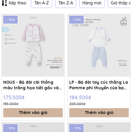
Tên A-Z
Tên Z-A
Hàng mới
Giá thấp đ
Xếp theo:
- 10%
- 10%
NOUS - Bộ dài cài thẳng
LP - Bộ dài tay cúc thẳng La
màu trắng họa tiết gấu và
Pomme phi thuyền của bạn
cáo - FS - SS26.T7A
gấu - Xanh nhạt - Newborn
175.500₫
184.500₫
- SS26.T6A
195.000₫
205.000₫
Thêm vào giỏ
Thêm vào giỏ
- 10%
- 10%