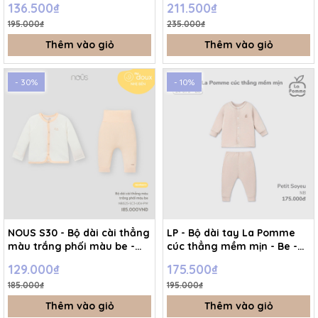
136.500₫
211.500₫
- Hồng - Newborn
SS25.T12A
195.000₫
235.000₫
Thêm vào giỏ
Thêm vào giỏ
- 30%
- 10%
NOUS S30 - Bộ dài cài thẳng
LP - Bộ dài tay La Pomme
màu trắng phối màu be -
cúc thẳng mềm mịn - Be -
Newborn - SS25.T3A
Newborn - SS26.GM
129.000₫
175.500₫
185.000₫
195.000₫
Thêm vào giỏ
Thêm vào giỏ