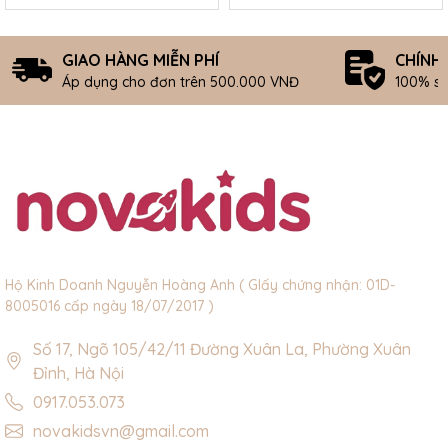
GIAO HÀNG MIỄN PHÍ
CHÍNH
Áp dụng cho đơn trên 500.000 VNĐ
100% s
Hộ Kinh Doanh Nguyễn Hoàng Anh ( GIấy chứng nhận: 01D-
8005016 cấp ngày 18/07/2017 )
Số 17, Ngõ 105/42/11 Đường Xuân La, Phường Xuân
Đỉnh, Hà Nội
0917.053.073
novakidsvn@gmail.com