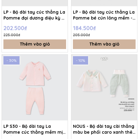
LP - Bộ dài tay cúc thẳng La
LP - Bộ dài tay cúc thẳng La
Pomme đại dương diệu kỳ -
Pomme bé cún lông mềm -
Xanh nhạt - Newborn -
Xanh nhạt - Newborn -
202.500₫
184.500₫
SS26.T4D
SS26.T3B
225.000₫
205.000₫
Thêm vào giỏ
Thêm vào giỏ
- 30%
- 10%
LP S30 - Bộ dài tay La
NOUS - Bộ dài tay cài thẳng
Pomme cúc thẳng mềm mịn
màu be phối caro xanh thêu
- Hồng - Newborn - SS26.GM
trang trí - Newborn -