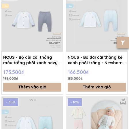
NOUS - Bộ dài cài thẳng
NOUS - Bộ dài cài thẳng kẻ
màu trắng phối xanh navy -
xanh phối trắng - Newborn -
Newborn - SS26.T5C
SS26.T5C
175.500₫
166.500₫
195.000₫
185.000₫
Thêm vào giỏ
Thêm vào giỏ
- 30%
- 10%