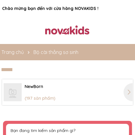
Rất nhiều ưu đãi và chương trình khuyến mãi đang chờ đợi
bạn
Trang chủ
Bộ cài thẳng sơ sinh
NewBorn
(197 sản phẩm)