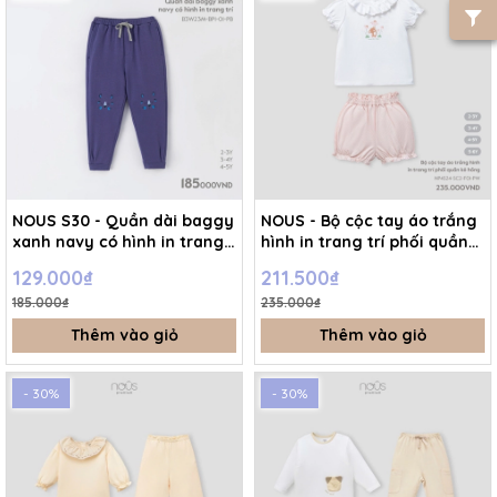
NOUS S30 - Quần dài baggy
NOUS - Bộ cộc tay áo trắng
xanh navy có hình in trang
hình in trang trí phối quần
trí - 4-5Y - SS25.NP
kẻ hồng 4Y - 4-5Y -
129.000₫
211.500₫
SS24.T4A
185.000₫
235.000₫
Thêm vào giỏ
Thêm vào giỏ
- 30%
- 30%