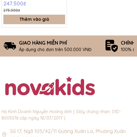
247.500₫
275.000₫
Thêm vào giỏ
GIAO HÀNG MIỄN PHÍ
CHÍNH
Áp dụng cho đơn trên 500.000 VNĐ
100% s
Hộ Kinh Doanh Nguyễn Hoàng Anh ( GIấy chứng nhận: 01D-
8005016 cấp ngày 18/07/2017 )
Số 17, Ngõ 105/42/11 Đường Xuân La, Phường Xuân