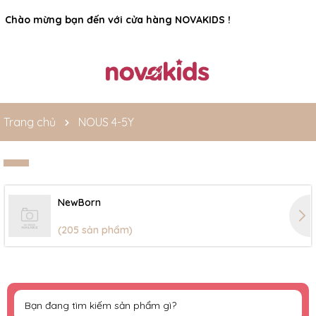
Rất nhiều ưu đãi và chương trình khuyến mãi đang chờ đợi
bạn
Trang chủ
NOUS 4-5Y
NewBorn
(205 sản phẩm)