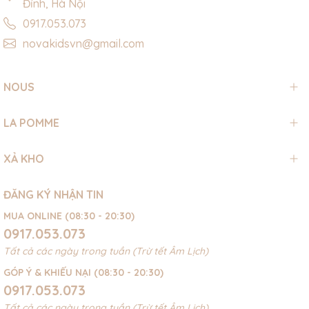
Đỉnh, Hà Nội
0917.053.073
novakidsvn@gmail.com
NOUS
LA POMME
XẢ KHO
ĐĂNG KÝ NHẬN TIN
MUA ONLINE (08:30 - 20:30)
0917.053.073
Tất cả các ngày trong tuần (Trừ tết Âm Lịch)
GÓP Ý & KHIẾU NẠI (08:30 - 20:30)
0917.053.073
Tất cả các ngày trong tuần (Trừ tết Âm Lịch)