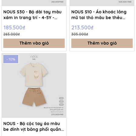
NOUS S30 - Bộ dài tay màu
NOUS S10 - Áo khoác lông
xám in trang trí - 4-5Y -
mũ tai thỏ màu be thêu
SS24.T10A
hình mặt cười - 4-5Y -
185.500₫
213.500₫
SS25.T9C
265.000₫
305.000₫
Thêm vào giỏ
Thêm vào giỏ
- 10%
NOUS - Bộ cộc tay áo màu
be đính vịt bông phối quần
nâu - 4-5Y - SS25.T2A