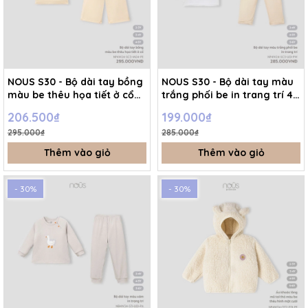
NOUS S30 - Bộ dài tay bồng
NOUS S30 - Bộ dài tay màu
màu be thêu họa tiết ở cổ
trắng phối be in trang trí 4Y
4Y - 4-5Y - SS24.T8A
- 4-5Y - SS24.T8A
206.500₫
199.000₫
295.000₫
285.000₫
Thêm vào giỏ
Thêm vào giỏ
- 30%
- 30%