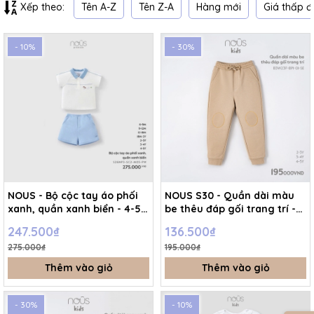
Tên A-Z
Tên Z-A
Hàng mới
Giá thấp đ
Xếp theo:
- 10%
- 30%
NOUS - Bộ cộc tay áo phối
NOUS S30 - Quần dài màu
xanh, quần xanh biển - 4-5Y
be thêu đáp gối trang trí -
- SS26.T3B
4-5Y - SS25.NP
247.500₫
136.500₫
275.000₫
195.000₫
Thêm vào giỏ
Thêm vào giỏ
- 30%
- 10%