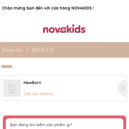
Rất nhiều ưu đãi và chương trình khuyến mãi đang chờ đợi
Chào mừng bạn đến với cửa hàng NOVAKIDS !
bạn
Trang chủ
NOUS 3-4Y
NewBorn
(196 sản phẩm)