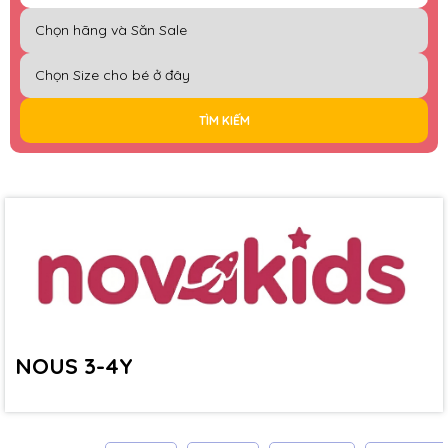
TÌM KIẾM
NOUS 3-4Y