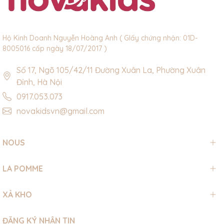
Hộ Kinh Doanh Nguyễn Hoàng Anh ( GIấy chứng nhận: 01D-
8005016 cấp ngày 18/07/2017 )
Số 17, Ngõ 105/42/11 Đường Xuân La, Phường Xuân
Đỉnh, Hà Nội
0917.053.073
novakidsvn@gmail.com
NOUS
LA POMME
XẢ KHO
ĐĂNG KÝ NHẬN TIN