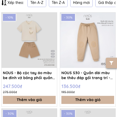
Tên A-Z
Tên Z-A
Hàng mới
Giá thấp đ
Xếp theo:
- 10%
- 30%
NOUS - Bộ cộc tay áo màu
NOUS S30 - Quần dài màu
be đính vịt bông phối quần
be thêu đáp gối trang trí -
nâu - 3-4Y - SS25.T2A
3-4Y - SS25.NP
247.500₫
136.500₫
275.000₫
195.000₫
Thêm vào giỏ
Thêm vào giỏ
- 30%
- 30%