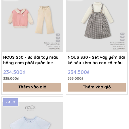
NOUS S30 - Bộ dài tay màu
NOUS S30 - Set váy yếm dài
hồng cam phối quần loe
kẻ nâu kèm áo cao cổ màu
màu be 3Y - 3-4Y - SS24.T8A
be - 3-4Y - SS24.T10A
234.500₫
234.500₫
335.000₫
335.000₫
Thêm vào giỏ
Thêm vào giỏ
- 40%