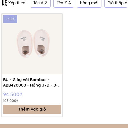
Tên A-Z
Tên Z-A
Hàng mới
Giá thấp đ
Xếp theo:
- 10%
BU - Giày vải Bambus -
ABB420000 - Hồng 37D - 0-
3M - SS25.T7C
94.500₫
105.000₫
Thêm vào giỏ