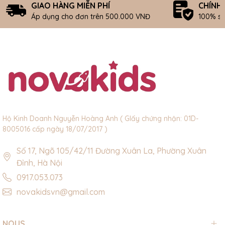
GIAO HÀNG MIỄN PHÍ
CHÍNH
Áp dụng cho đơn trên 500.000 VNĐ
100% s
Hộ Kinh Doanh Nguyễn Hoàng Anh ( GIấy chứng nhận: 01D-
8005016 cấp ngày 18/07/2017 )
Số 17, Ngõ 105/42/11 Đường Xuân La, Phường Xuân
Đỉnh, Hà Nội
0917.053.073
novakidsvn@gmail.com
NOUS