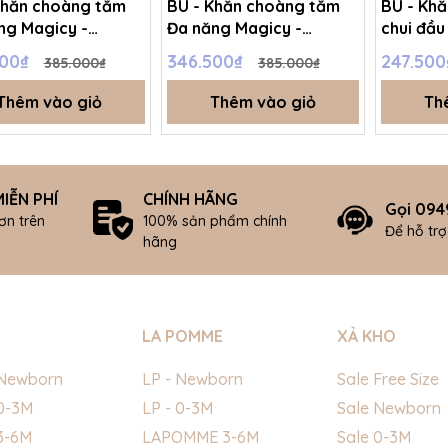
Khăn choàng tắm
BU - Khăn choàng tắm
BU - Kh
ng Magicy -
Đa năng Magicy -
chui đầu
3700 - Blue - FS -
ABS063700 - Trắng - FS
ATR0604
500₫
346.500₫
247.50
385.000₫
385.000₫
T2A
- SS25.T2A
- SS24.
Thêm vào giỏ
Thêm vào giỏ
Th
IỄN PHÍ
CHÍNH HÃNG
Gọi 094
ơn trên
100% sản phẩm chính
Để hỗ tr
hãng
LA POMME
XẢ KHO
Newborn
LP - Newborn
Sale Free Size
0-3M
LP - 0-3M
Sale Newborn
3-6M
LAPOMME 3-6M
Sale 0-3M