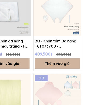
Khăn đa năng
BU - Khăn tắm Đa năng
màu trắng - FS
TCT073700 -
8A
TCT073700 - Trắng in
0₫
409.500₫
225.000₫
455.000₫
hình trái tim - FS -
SS25.T11A
êm vào giỏ
Thêm vào giỏ
- 10%