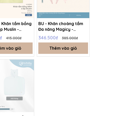
- Khăn tắm bồng
BU - Khăn choàng tắm
p Muslin -
Đa năng Magicy -
00 - Vàng - FS
ABS063700 - Hồng - FS
0₫
346.500₫
415.000₫
385.000₫
11A
- SS25.T2A
êm vào giỏ
Thêm vào giỏ