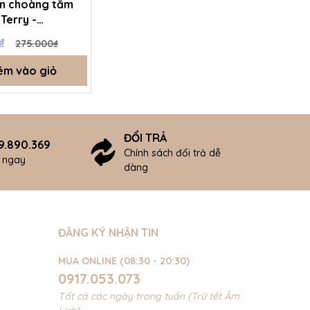
ăn choàng tắm
 Terry -
00 - Trắng - FS
0₫
275.000₫
T8B
êm vào giỏ
ĐỔI TRẢ
9.890.369
Chính sách đổi trả dễ
ợ ngay
dàng
ĐĂNG KÝ NHẬN TIN
MUA ONLINE (08:30 - 20:30)
0917.053.073
Tất cả các ngày trong tuần (Trừ tết Âm