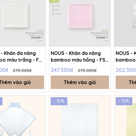
- Khăn đa năng
NOUS - Khăn đa năng
NOUS - 
o màu trắng - FS
bamboo màu hồng - FS -
bamboo 
6.T5A
SS26.T5A
- SS25.T
500₫
247.500₫
202.50
275.000₫
275.000₫
Thêm vào giỏ
Thêm vào giỏ
Th
- 10%
- 10%