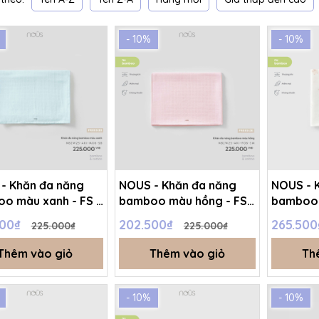
- 10%
- 10%
- Khăn đa năng
NOUS - Khăn đa năng
NOUS - 
o màu xanh - FS -
bamboo màu hồng - FS -
bamboo 
T5C
SS26.T5C
họa tiết 
500₫
202.500₫
265.50
225.000₫
225.000₫
SS26.T5
Thêm vào giỏ
Thêm vào giỏ
Th
- 10%
- 10%