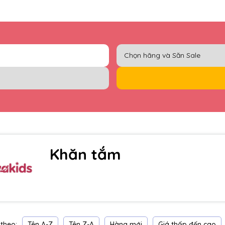
Khăn tắm
Tên A-Z
Tên Z-A
Hàng mới
Giá thấp đến cao
theo: