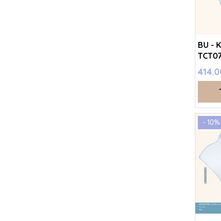
BU - 
TCT07
- Trắn
414.
SS25.
- 10%