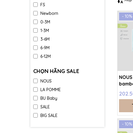
FS
Newborn
- 10%
0-3M
1-3M
3-6M
6-9M
6-12M
9-12M
CHỌN HÃNG SALE
12-18M
NOUS 
NOUS
18-24M
bambo
LA POMME
SS26.
1-2Y
202.
BU Baby
2-3Y
SALE
3-4Y
BIG SALE
4-5Y
- 10%
5-6Y