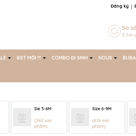
ng chờ đợi bạn
Đăng ký
So s
0
Sản 
ALE
BST MỚI !!!
COMBO ĐI SINH
NOUS
BUB
Sie 3-6M
Size 6-9M
(340 sản
(626 sản
phẩm)
phẩm)