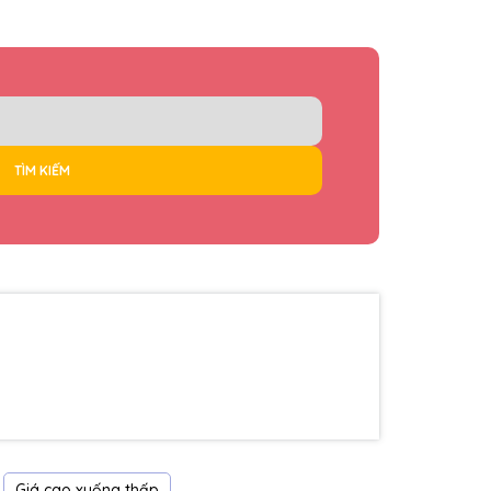
TÌM KIẾM
Giá cao xuống thấp