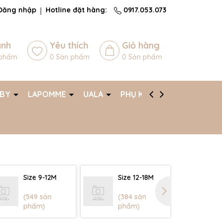
Đăng nhập
Hotline đặt hàng:
0917.053.073
ánh
Yêu thích
Giỏ hàng
phẩm
0
Sản phẩm
0
Sản phẩm
ABY
LAPOMME
UALA
PHỤ KIỆN
AFF
Size 9-12M
Size 12-18M
Si
(549 sản
(384 sản
(3
phẩm)
phẩm)
ph