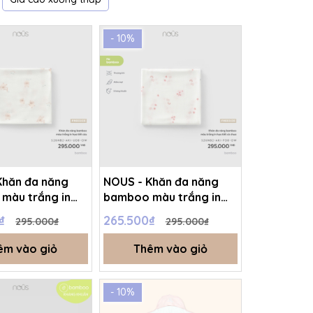
- 10%
Khăn đa năng
NOUS - Khăn đa năng
màu trắng in
bamboo màu trắng in
cừu - FS -
họa tiết cà chua - FS -
0₫
265.500₫
295.000₫
295.000₫
A
SS26.T5A
êm vào giỏ
Thêm vào giỏ
- 10%