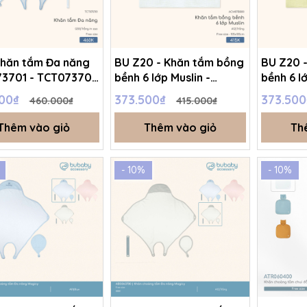
Khăn tắm Đa năng
BU Z20 - Khăn tắm bồng
BU Z20 
3701 - TCT073701
bềnh 6 lớp Muslin -
bềnh 6 lớ
g in sao - FS -
ACM07BB00 - Trắng - FS
ACM07BB
000₫
373.500₫
373.50
460.000₫
415.000₫
T11A
- SS25.T11A
- SS25.T
Thêm vào giỏ
Thêm vào giỏ
Th
- 10%
- 10%