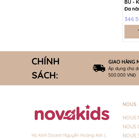
BU - 
Đa nă
ABS06
346.
SS25.
CHÍNH
GIAO HÀNG M
Áp dụng cho đ
SÁCH:
500.000 VNĐ
NOUS
NOUS 
NOUS 
NOUS 
Hộ Kinh Doanh Nguyễn Hoàng Anh (