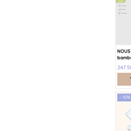
NOUS 
bambo
- SS2
247.
- 10%