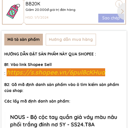
BB20K
Giảm 20.000đ giá trị đơn hàng
HSD: 1/1/2024
Sao chép
Mô tả sản phẩm
Hướng dẫn mua hàng
HƯỚNG DẪN ĐẶT SẢN PHẨM NÀY QUA SHOPEE :
B1: Vào link Shopee Sell
https://s.shopee.vn/6pul8cKHua
:
B2: Gõ mã định danh sản phẩm vào ô tìm kiếm sản phẩm
của shop:
Các lấy mã định danh sản phẩm: