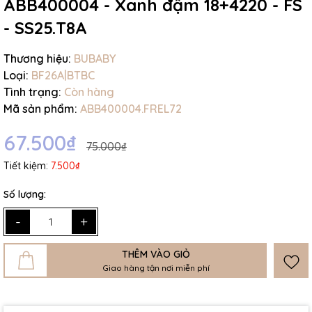
ABB400004 - Xanh đậm 18+4220 - FS
- SS25.T8A
Thương hiệu:
BUBABY
Loại:
BF26A|BTBC
Tình trạng:
Còn hàng
Mã sản phẩm:
ABB400004.FREL72
67.500₫
75.000₫
Tiết kiệm:
7.500₫
Số lượng:
-
+
THÊM VÀO GIỎ
Giao hàng tận nơi miễn phí