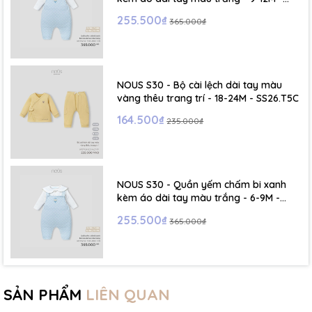
SS26.T5C
255.500₫
365.000₫
NOUS S30 - Bộ cài lệch dài tay màu
vàng thêu trang trí - 18-24M - SS26.T5C
164.500₫
235.000₫
NOUS S30 - Quần yếm chấm bi xanh
kèm áo dài tay màu trắng - 6-9M -
SS26.T5C
255.500₫
365.000₫
SẢN PHẨM
LIÊN QUAN