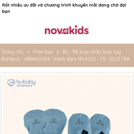
Rất nhiều ưu đãi và chương trình khuyến mãi đang chờ đợi
bạn
Trang chủ
Free Size
BU - Bộ bao chân, bao tay
Bambus - ABB400004 - Xanh đậm 18+4220 - FS - SS25.T8A