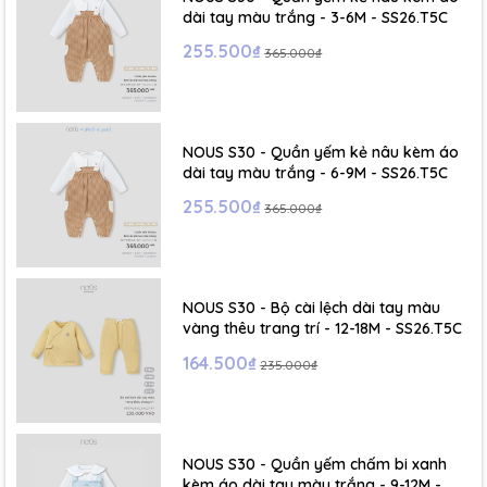
dài tay màu trắng - 3-6M - SS26.T5C
255.500₫
365.000₫
NOUS S30 - Quần yếm kẻ nâu kèm áo
dài tay màu trắng - 6-9M - SS26.T5C
255.500₫
365.000₫
NOUS S30 - Bộ cài lệch dài tay màu
vàng thêu trang trí - 12-18M - SS26.T5C
164.500₫
235.000₫
NOUS S30 - Quần yếm chấm bi xanh
kèm áo dài tay màu trắng - 9-12M -