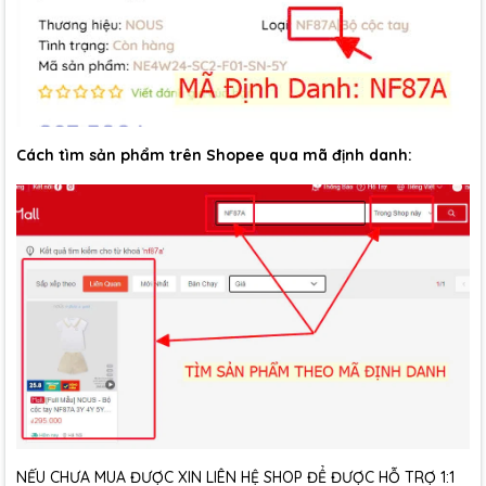
Cách tìm sản phẩm trên Shopee qua mã định danh:
NẾU CHƯA MUA ĐƯỢC XIN LIÊN HỆ SHOP ĐỂ ĐƯỢC HỖ TRỢ 1:1