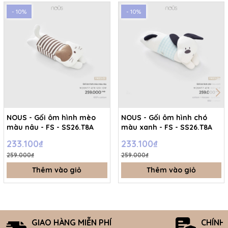
- 10%
- 10%
NOUS - Gối ôm hình mèo
NOUS - Gối ôm hình chó
màu nâu - FS - SS26.T8A
màu xanh - FS - SS26.T8A
233.100₫
233.100₫
259.000₫
259.000₫
Thêm vào giỏ
Thêm vào giỏ
GIAO HÀNG MIỄN PHÍ
CHÍNH