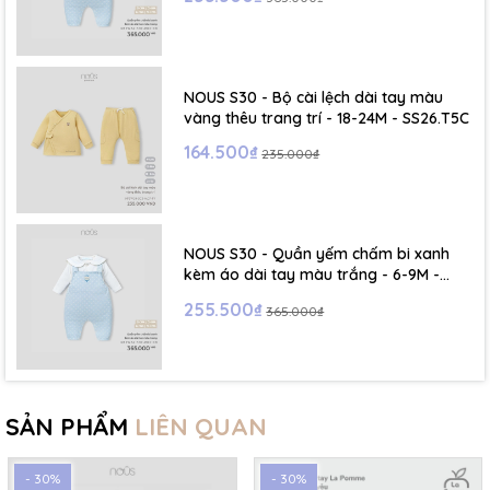
NOUS S30 - Bộ cài lệch dài tay màu
vàng thêu trang trí - 18-24M - SS26.T5C
164.500₫
235.000₫
NOUS S30 - Quần yếm chấm bi xanh
kèm áo dài tay màu trắng - 6-9M -
SS26.T5C
255.500₫
365.000₫
SẢN PHẨM
LIÊN QUAN
- 30%
- 30%