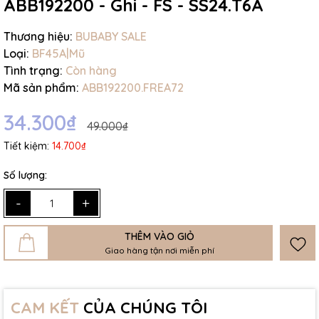
ABB192200 - Ghi - FS - SS24.T6A
Thương hiệu:
BUBABY SALE
Loại:
BF45A|Mũ
Tình trạng:
Còn hàng
Mã sản phẩm:
ABB192200.FREA72
34.300₫
49.000₫
Tiết kiệm:
14.700₫
Số lượng:
-
+
THÊM VÀO GIỎ
Giao hàng tận nơi miễn phí
CAM KẾT
CỦA CHÚNG TÔI