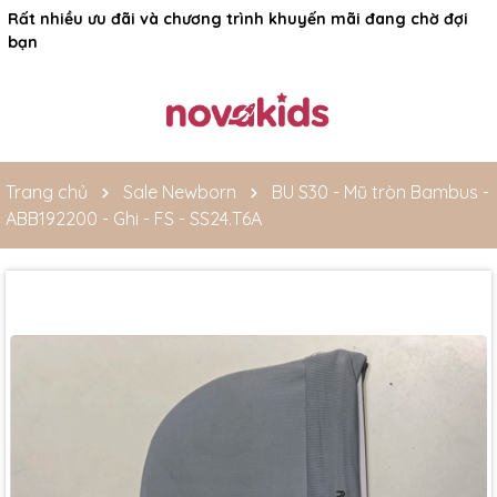
Rất nhiều ưu đãi và chương trình khuyến mãi đang chờ đợi
bạn
Trang chủ
Sale Newborn
BU S30 - Mũ tròn Bambus -
ABB192200 - Ghi - FS - SS24.T6A