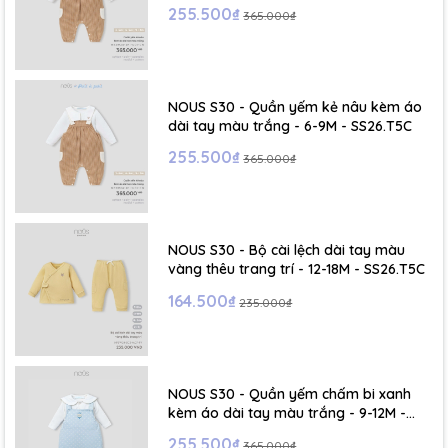
255.500₫
365.000₫
NOUS S30 - Quần yếm kẻ nâu kèm áo
dài tay màu trắng - 6-9M - SS26.T5C
255.500₫
365.000₫
NOUS S30 - Bộ cài lệch dài tay màu
vàng thêu trang trí - 12-18M - SS26.T5C
164.500₫
235.000₫
NOUS S30 - Quần yếm chấm bi xanh
kèm áo dài tay màu trắng - 9-12M -
SS26.T5C
255.500₫
365.000₫