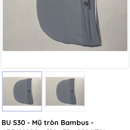
Mã giảm giá:
Ngày hết hạn:
Điều kiện:
BU S30 - Mũ tròn Bambus -