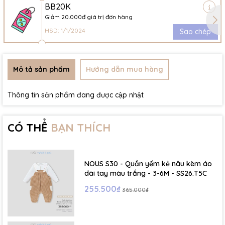
BB20K
Giảm 20.000đ giá trị đơn hàng
HSD: 1/1/2024
Sao chép
Mô tả sản phẩm
Hướng dẫn mua hàng
Thông tin sản phẩm đang được cập nhật
CÓ THỂ
BẠN THÍCH
NOUS S30 - Quần yếm kẻ nâu kèm áo
dài tay màu trắng - 3-6M - SS26.T5C
255.500₫
365.000₫