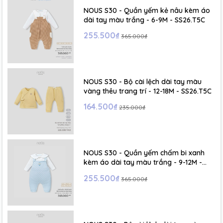
NOUS S30 - Quần yếm kẻ nâu kèm áo
dài tay màu trắng - 6-9M - SS26.T5C
255.500₫
365.000₫
NOUS S30 - Bộ cài lệch dài tay màu
vàng thêu trang trí - 12-18M - SS26.T5C
164.500₫
235.000₫
NOUS S30 - Quần yếm chấm bi xanh
kèm áo dài tay màu trắng - 9-12M -
SS26.T5C
255.500₫
365.000₫