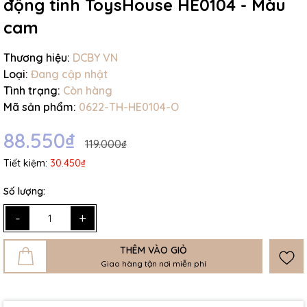
động tinh ToysHouse HE0104 - Màu
cam
Thương hiệu:
DCBY VN
Loại:
Đang cập nhật
Tình trạng:
Còn hàng
Mã sản phẩm:
0622-TH-HE0104-O
88.550₫
119.000₫
Tiết kiệm:
30.450₫
Số lượng:
-
+
THÊM VÀO GIỎ
Giao hàng tận nơi miễn phí