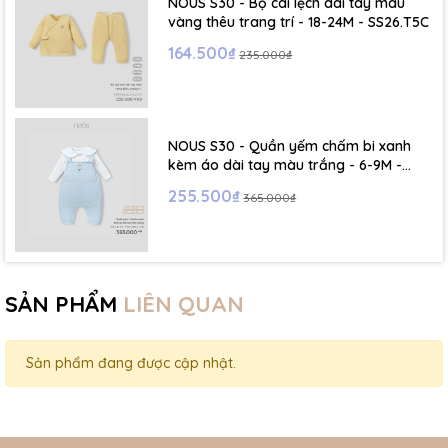
NOUS S30 - Bộ cài lệch dài tay màu
vàng thêu trang trí - 18-24M - SS26.T5C
164.500₫
235.000₫
NOUS S30 - Quần yếm chấm bi xanh
kèm áo dài tay màu trắng - 6-9M -
SS26.T5C
255.500₫
365.000₫
SẢN PHẨM
LIÊN QUAN
Sản phẩm đang được cập nhật.