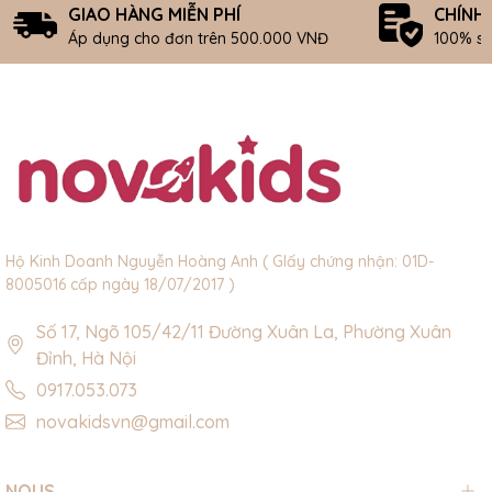
GIAO HÀNG MIỄN PHÍ
CHÍNH
Áp dụng cho đơn trên 500.000 VNĐ
100% s
Hộ Kinh Doanh Nguyễn Hoàng Anh ( GIấy chứng nhận: 01D-
8005016 cấp ngày 18/07/2017 )
Số 17, Ngõ 105/42/11 Đường Xuân La, Phường Xuân
Đỉnh, Hà Nội
0917.053.073
novakidsvn@gmail.com
NOUS