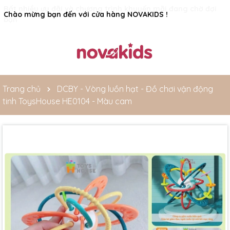
Rất nhiều ưu đãi và chương trình khuyến mãi đang chờ đợi
bạn
Trang chủ
DCBY - Vòng luồn hạt - Đồ chơi vận động
tinh ToysHouse HE0104 - Màu cam