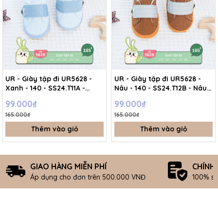
UR - Giày tập đi UR5628 -
UR - Giày tập đi UR5628 -
Xanh - 140 - SS24.T11A -
Nâu - 140 - SS24.T12B - Nâu -
Xanh - 140
140
99.000₫
99.000₫
165.000₫
165.000₫
Thêm vào giỏ
Thêm vào giỏ
GIAO HÀNG MIỄN PHÍ
CHÍNH
Áp dụng cho đơn trên 500.000 VNĐ
100% s