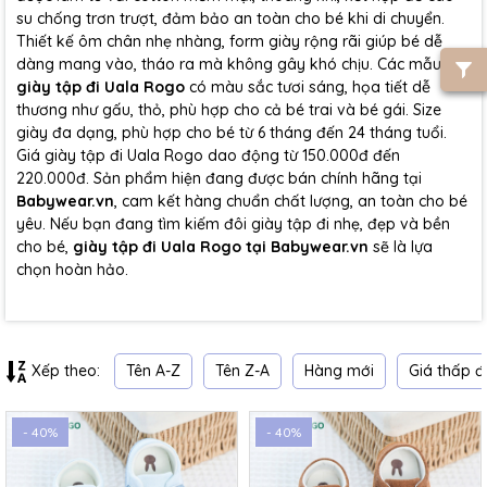
su chống trơn trượt, đảm bảo an toàn cho bé khi di chuyển.
Thiết kế ôm chân nhẹ nhàng, form giày rộng rãi giúp bé dễ
dàng mang vào, tháo ra mà không gây khó chịu. Các mẫu
giày tập đi Uala Rogo
có màu sắc tươi sáng, họa tiết dễ
thương như gấu, thỏ, phù hợp cho cả bé trai và bé gái. Size
giày đa dạng, phù hợp cho bé từ 6 tháng đến 24 tháng tuổi.
Giá giày tập đi Uala Rogo dao động từ 150.000đ đến
220.000đ. Sản phẩm hiện đang được bán chính hãng tại
Babywear.vn
, cam kết hàng chuẩn chất lượng, an toàn cho bé
yêu. Nếu bạn đang tìm kiếm đôi giày tập đi nhẹ, đẹp và bền
cho bé,
giày tập đi Uala Rogo tại Babywear.vn
sẽ là lựa
chọn hoàn hảo.
Tên A-Z
Tên Z-A
Hàng mới
Giá thấp đ
Xếp theo:
- 40%
- 40%