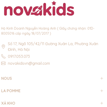
Hộ Kinh Doanh Nguyễn Hoàng Anh ( GIấy chứng nhận: 01D-
8005016 cấp ngày 18/07/2017 )
Số 17, Ngõ 105/42/11 Đường Xuân La, Phường Xuân
Đỉnh, Hà Nội
0917.053.073
novakidsvn@gmail.com
NOUS
LA POMME
XẢ KHO