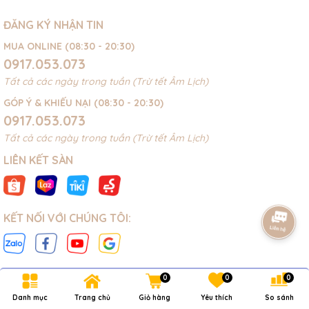
ĐĂNG KÝ NHẬN TIN
MUA ONLINE (08:30 - 20:30)
0917.053.073
Tất cả các ngày trong tuần (Trừ tết Âm Lịch)
GÓP Ý & KHIẾU NẠI (08:30 - 20:30)
0917.053.073
Tất cả các ngày trong tuần (Trừ tết Âm Lịch)
LIÊN KẾT SÀN
KẾT NỐI VỚI CHÚNG TÔI:
0
0
0
Danh mục
Trang chủ
Giỏ hàng
Yêu thích
So sánh
Bản quyền thuộc về
NOVAKIDS
.