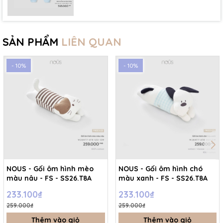
SẢN PHẨM
LIÊN QUAN
- 10%
- 10%
NOUS - Gối ôm hình mèo
NOUS - Gối ôm hình chó
màu nâu - FS - SS26.T8A
màu xanh - FS - SS26.T8A
233.100₫
233.100₫
259.000₫
259.000₫
Thêm vào giỏ
Thêm vào giỏ