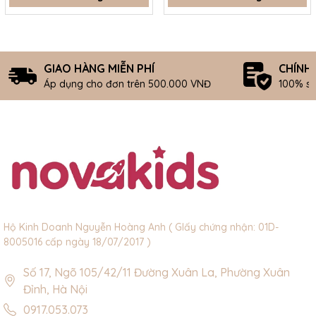
GIAO HÀNG MIỄN PHÍ
CHÍNH
Áp dụng cho đơn trên 500.000 VNĐ
100% s
Hộ Kinh Doanh Nguyễn Hoàng Anh ( GIấy chứng nhận: 01D-
8005016 cấp ngày 18/07/2017 )
Số 17, Ngõ 105/42/11 Đường Xuân La, Phường Xuân
Đỉnh, Hà Nội
0917.053.073