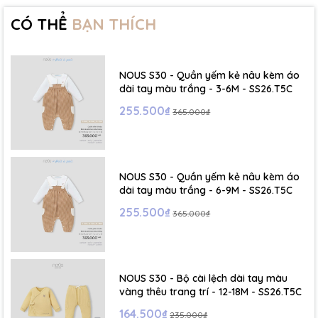
15Kg
CÓ THỂ
BẠN THÍCH
- Size 3 - 4Y: ( Viết tắt: 3Y) chiều cao: 96 - 106cm ~ cân nặng: 15 -
17Kg
NOUS S30 - Quần yếm kẻ nâu kèm áo
- Size 4 - 5Y: ( Viết tắt: 4Y) chiều cao: 107 - 114cm ~ cân nặng: 17
dài tay màu trắng - 3-6M - SS26.T5C
- 19Kg
255.500₫
365.000₫
- Size 5 - 6Y: ( Viết tắt: 5Y) chiều cao: 114 - 122cm ~ cân nặng: 19
- 22Kg
NOUS S30 - Quần yếm kẻ nâu kèm áo
☁️ Bảng Size Mũ, Giày và Phụ kiện :
dài tay màu trắng - 6-9M - SS26.T5C
255.500₫
365.000₫
- NB : Dưới 6 kg
- Size S: 0-6 tháng
- Size M : 6-12 tháng
NOUS S30 - Bộ cài lệch dài tay màu
vàng thêu trang trí - 12-18M - SS26.T5C
- Size L : 12-24 tháng
164.500₫
235.000₫