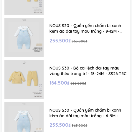
- Size XL :2- 6 tuổi
NOUS S30 - Quần yếm chấm bi xanh
kèm áo dài tay màu trắng - 9-12M -
SS26.T5C
255.500₫
365.000₫
NOUS S30 - Bộ cài lệch dài tay màu
vàng thêu trang trí - 18-24M - SS26.T5C
164.500₫
235.000₫
NOUS S30 - Quần yếm chấm bi xanh
kèm áo dài tay màu trắng - 6-9M -
SS26.T5C
255.500₫
365.000₫