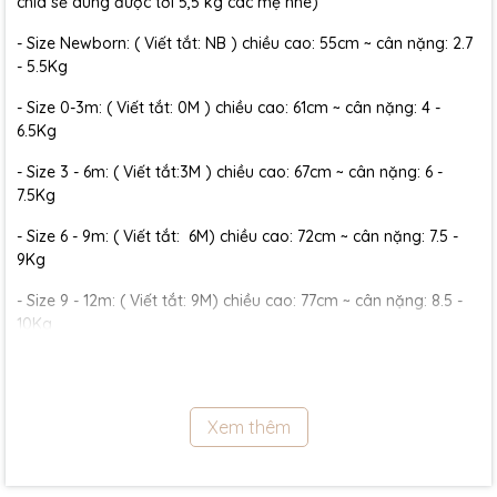
chia sẻ dùng được tới 5,5 kg các mẹ nhé)
- Size Newborn: ( Viết tắt: NB ) chiều cao: 55cm ~ cân nặng: 2.7
- 5.5Kg
- Size 0-3m: ( Viết tắt: 0M ) chiều cao: 61cm ~ cân nặng: 4 -
6.5Kg
- Size 3 - 6m: ( Viết tắt:3M ) chiều cao: 67cm ~ cân nặng: 6 -
7.5Kg
- Size 6 - 9m: ( Viết tắt: 6M) chiều cao: 72cm ~ cân nặng: 7.5 -
9Kg
- Size 9 - 12m: ( Viết tắt: 9M) chiều cao: 77cm ~ cân nặng: 8.5 -
10Kg
- Size 12 - 18m:( Viết tắt: 12M) chiều cao: 79cm ~ cân nặng: 10 -
11.5Kg
Xem thêm
- Size 18 - 24m:( Viết tắt: 18M) chiều cao: 86cm ~ cân nặng: 11.5 -
13Kg
- Size 2 - 3Y: ( Viết tắt: 2Y) chiều cao: 86 - 96cm ~ cân nặng: 13 -