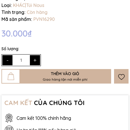
Loại:
KHÁC|Túi Nous
Tình trạng:
Còn hàng
Mã sản phẩm:
PVN16290
30.000₫
Số lượng:
-
+
THÊM VÀO GIỎ
Giao hàng tận nơi miễn phí
CAM KẾT
CỦA CHÚNG TÔI
Cam kết 100% chính hãng