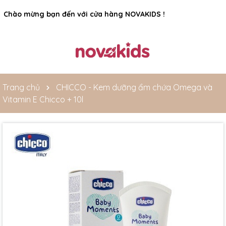
Rất nhiều ưu đãi và chương trình khuyến mãi đang chờ đợi
bạn
Trang chủ
CHICCO - Kem dưỡng ẩm chứa Omega và
Vitamin E Chicco + 10l