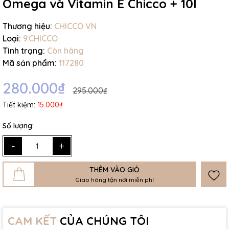
Omega và Vitamin E Chicco + 10l
Thương hiệu:
CHICCO VN
Loại:
9.CHICCO
Tình trạng:
Còn hàng
Mã sản phẩm:
117280
280.000₫
295.000₫
Tiết kiệm:
15.000₫
Số lượng:
-
+
THÊM VÀO GIỎ
Giao hàng tận nơi miễn phí
CAM KẾT
CỦA CHÚNG TÔI