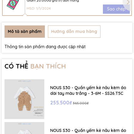
Giảm 20.000đ giá trị đơn hàng
HSD: 1/1/2024
Sao chép
Mô tả sản phẩm
Hướng dẫn mua hàng
Thông tin sản phẩm đang được cập nhật
CÓ THỂ
BẠN THÍCH
NOUS S30 - Quần yếm kẻ nâu kèm áo
dài tay màu trắng - 3-6M - SS26.T5C
255.500₫
365.000₫
NOUS S30 - Quần yếm kẻ nâu kèm áo