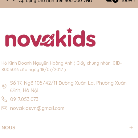
Áp dụng cho đơn trên 500.000 VNĐ
100% s
Hộ Kinh Doanh Nguyễn Hoàng Anh ( GIấy chứng nhận: 01D-
8005016 cấp ngày 18/07/2017 )
Số 17, Ngõ 105/42/11 Đường Xuân La, Phường Xuân
Đỉnh, Hà Nội
0917.053.073
novakidsvn@gmail.com
NOUS