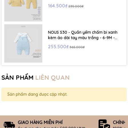
164.500₫
235.000₫
NOUS S30 - Quần yếm chấm bi xanh
kèm áo dài tay màu trắng - 6-9M -
SS26.T5C
255.500₫
365.000₫
SẢN PHẨM
LIÊN QUAN
Sản phẩm đang được cập nhật.
GIAO HÀNG MIỄN PHÍ
CHÍNH