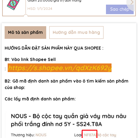
Giảm 20.000đ giá trị đơn hàng
HSD: 1/1/2024
Sao chép
Mô tả sản phẩm
Hướng dẫn mua hàng
HƯỚNG DẪN ĐẶT SẢN PHẨM NÀY QUA SHOPEE :
B1: Vào link Shopee Sell
https://s.shopee.vn/qdXzK692y
:
B2: Gõ mã định danh sản phẩm vào ô tìm kiếm sản phẩm
của shop:
Các lấy mã định danh sản phẩm: