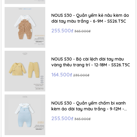
NOUS S30 - Quần yếm kẻ nâu kèm áo
dài tay màu trắng - 6-9M - SS26.T5C
255.500₫
365.000₫
NOUS S30 - Bộ cài lệch dài tay màu
vàng thêu trang trí - 12-18M - SS26.T5C
164.500₫
235.000₫
NOUS S30 - Quần yếm chấm bi xanh
kèm áo dài tay màu trắng - 9-12M -
SS26.T5C
255.500₫
365.000₫