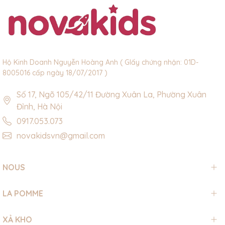
Hộ Kinh Doanh Nguyễn Hoàng Anh ( GIấy chứng nhận: 01D-
8005016 cấp ngày 18/07/2017 )
Số 17, Ngõ 105/42/11 Đường Xuân La, Phường Xuân
Đỉnh, Hà Nội
0917.053.073
novakidsvn@gmail.com
NOUS
LA POMME
XẢ KHO