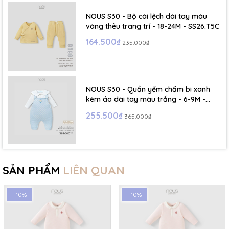
NOUS S30 - Bộ cài lệch dài tay màu
vàng thêu trang trí - 18-24M - SS26.T5C
164.500₫
235.000₫
NOUS S30 - Quần yếm chấm bi xanh
kèm áo dài tay màu trắng - 6-9M -
SS26.T5C
255.500₫
365.000₫
SẢN PHẨM
LIÊN QUAN
- 10%
- 10%