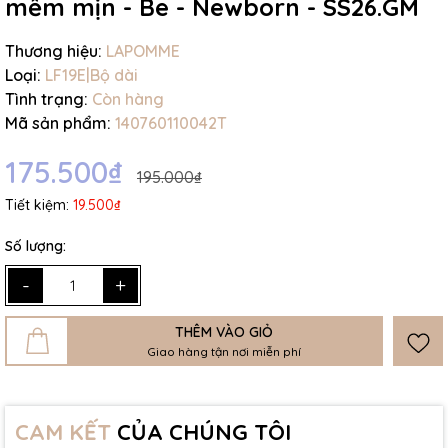
mềm mịn - Be - Newborn - SS26.GM
Thương hiệu:
LAPOMME
Loại:
LF19E|Bộ dài
Tình trạng:
Còn hàng
Mã sản phẩm:
140760110042T
175.500₫
195.000₫
Tiết kiệm:
19.500₫
Số lượng:
-
+
THÊM VÀO GIỎ
Giao hàng tận nơi miễn phí
CAM KẾT
CỦA CHÚNG TÔI