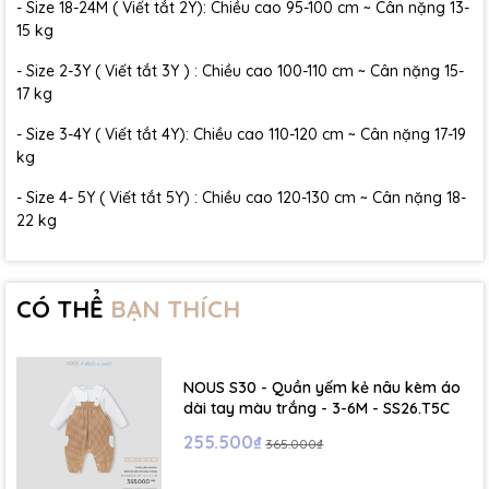
- Size 18-24M ( Viết tắt 2Y): Chiều cao 95-100 cm ~ Cân nặng 13-
15 kg
- Size 2-3Y ( Viết tắt 3Y ) : Chiều cao 100-110 cm ~ Cân nặng 15-
17 kg
- Size 3-4Y ( Viết tắt 4Y): Chiều cao 110-120 cm ~ Cân nặng 17-19
kg
- Size 4- 5Y ( Viết tắt 5Y) : Chiều cao 120-130 cm ~ Cân nặng 18-
22 kg
CÓ THỂ
BẠN THÍCH
NOUS S30 - Quần yếm kẻ nâu kèm áo
dài tay màu trắng - 3-6M - SS26.T5C
255.500₫
365.000₫