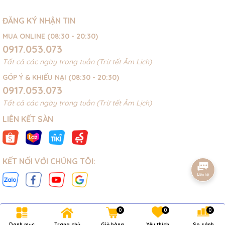
ĐĂNG KÝ NHẬN TIN
MUA ONLINE (08:30 - 20:30)
0917.053.073
Tất cả các ngày trong tuần (Trừ tết Âm Lịch)
GÓP Ý & KHIẾU NẠI (08:30 - 20:30)
0917.053.073
Tất cả các ngày trong tuần (Trừ tết Âm Lịch)
LIÊN KẾT SÀN
KẾT NỐI VỚI CHÚNG TÔI:
0
0
0
Bản quyền thuộc về
NOVAKIDS
.
Danh mục
Trang chủ
Giỏ hàng
Yêu thích
So sánh