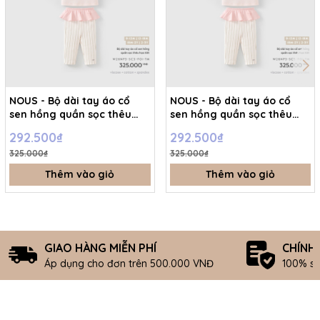
NOUS - Bộ dài tay áo cổ
NOUS - Bộ dài tay áo cổ
sen hồng quần sọc thêu
sen hồng quần sọc thêu
họa tiết - 2-3Y - SS26.T8A
họa tiết - 12-18M - SS26.T8A
292.500₫
292.500₫
325.000₫
325.000₫
Thêm vào giỏ
Thêm vào giỏ
GIAO HÀNG MIỄN PHÍ
CHÍNH
Áp dụng cho đơn trên 500.000 VNĐ
100% s