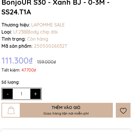
BonjoUR S30 - Xanh BJ - 0-3M -
SS24.T1A
Thương hiệu:
LAPOMME SALE
Loại:
LF23B|Body chip dài
Tình trạng:
Còn hàng
Mã sản phẩm:
25050026032T
111.300₫
159.000₫
Tiết kiệm:
47.700₫
Số lượng:
-
+
THÊM VÀO GIỎ
Giao hàng tận nơi miễn phí