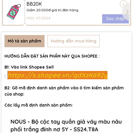
BB20K
Giảm 20.000đ giá trị đơn hàng
HSD: 1/1/2024
Sao chép
Mô tả sản phẩm
Hướng dẫn mua hàng
HƯỚNG DẪN ĐẶT SẢN PHẨM NÀY QUA SHOPEE :
B1: Vào link Shopee Sell
https://s.shopee.vn/qdXzK692y
:
B2: Gõ mã định danh sản phẩm vào ô tìm kiếm sản phẩm
của shop:
Các lấy mã định danh sản phẩm: