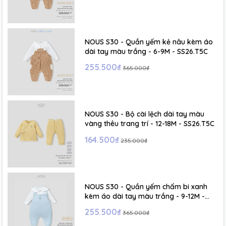
NOUS S30 - Quần yếm kẻ nâu kèm áo
dài tay màu trắng - 6-9M - SS26.T5C
255.500₫
365.000₫
NOUS S30 - Bộ cài lệch dài tay màu
vàng thêu trang trí - 12-18M - SS26.T5C
164.500₫
235.000₫
NOUS S30 - Quần yếm chấm bi xanh
kèm áo dài tay màu trắng - 9-12M -
SS26.T5C
255.500₫
365.000₫