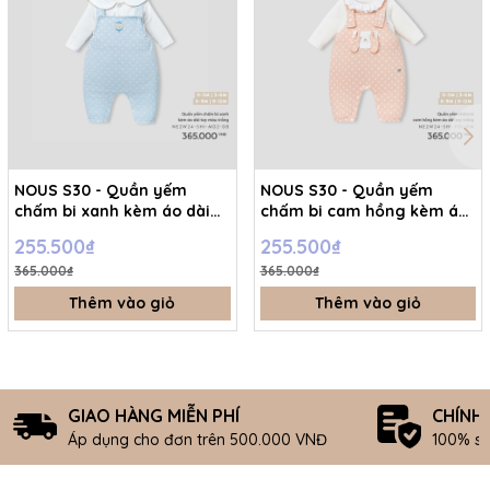
NOUS S30 - Quần yếm
NOUS S30 - Quần yếm
chấm bi xanh kèm áo dài
chấm bi cam hồng kèm áo
tay màu trắng - 0-3M -
dài tay trắng - 0-3M -
255.500₫
255.500₫
SS26.T5C
SS26.T5C
365.000₫
365.000₫
Thêm vào giỏ
Thêm vào giỏ
GIAO HÀNG MIỄN PHÍ
CHÍNH
Áp dụng cho đơn trên 500.000 VNĐ
100% s