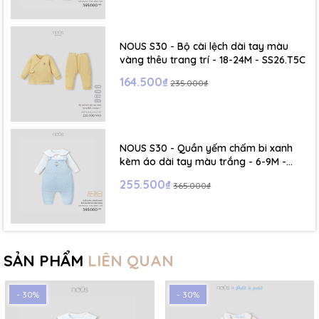
NOUS S30 - Bộ cài lệch dài tay màu
vàng thêu trang trí - 18-24M - SS26.T5C
164.500₫
235.000₫
NOUS S30 - Quần yếm chấm bi xanh
kèm áo dài tay màu trắng - 6-9M -
SS26.T5C
255.500₫
365.000₫
SẢN PHẨM
LIÊN QUAN
- 30%
- 30%