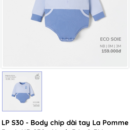
Mã giảm giá:
Ngày hết hạn:
Điều kiện:
LP S30 - Body chip dài tay La Pomme