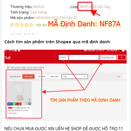
Cách tìm sản phẩm trên Shopee qua mã định danh:
NẾU CHƯA MUA ĐƯỢC XIN LIÊN HỆ SHOP ĐỂ ĐƯỢC HỖ TRỢ 1:1