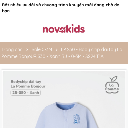
Rất nhiều ưu đãi và chương trình khuyến mãi đang chờ đợi
bạn
Trang chủ
Sale 0-3M
LP S30 - Body chip dài tay La
Pomme BonjoUR S30 - Xanh BJ - 0-3M - SS24.T1A