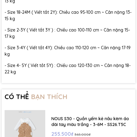
13 kg
- Size 18-24M ( Viết tắt 2Y): Chiều cao 95-100 cm ~ Cân nặng 13-
15 kg
- Size 2-3Y ( Viết tắt 3Y ) : Chiều cao 100-110 cm ~ Cân nặng 15-
17 kg
- Size 3-4Y ( Viết tắt 4Y): Chiều cao 110-120 cm ~ Cân nặng 17-19
kg
- Size 4- 5Y ( Viết tắt 5Y) : Chiều cao 120-130 cm ~ Cân nặng 18-
22 kg
CÓ THỂ
BẠN THÍCH
NOUS S30 - Quần yếm kẻ nâu kèm áo
dài tay màu trắng - 3-6M - SS26.T5C
255.500₫
365.000₫