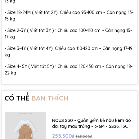
13 kg
- Size 18-24M ( Viết tắt 2Y): Chiều cao 95-100 cm ~ Cân nặng 13-
15 kg
- Size 2-3Y ( Viết tắt 3Y ) : Chiều cao 100-110 cm ~ Cân nặng 15-
17 kg
- Size 3-4Y ( Viết tắt 4Y): Chiều cao 110-120 cm ~ Cân nặng 17-19
kg
- Size 4- 5Y ( Viết tắt 5Y) : Chiều cao 120-130 cm ~ Cân nặng 18-
22 kg
CÓ THỂ
BẠN THÍCH
NOUS S30 - Quần yếm kẻ nâu kèm áo
dài tay màu trắng - 3-6M - SS26.T5C
255.500₫
365.000₫