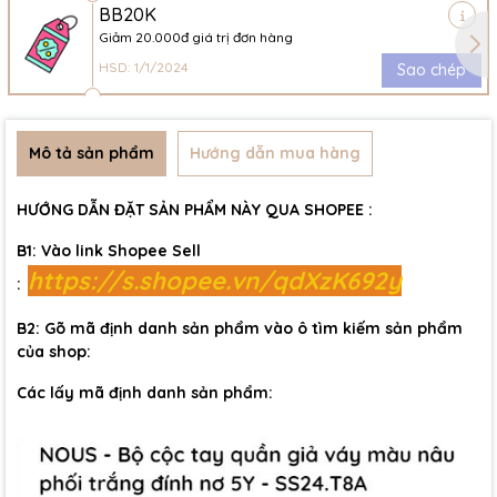
BB20K
Giảm 20.000đ giá trị đơn hàng
HSD: 1/1/2024
Sao chép
Mô tả sản phẩm
Hướng dẫn mua hàng
HƯỚNG DẪN ĐẶT SẢN PHẨM NÀY QUA SHOPEE :
B1: Vào link Shopee Sell
https://s.shopee.vn/qdXzK692y
:
B2: Gõ mã định danh sản phẩm vào ô tìm kiếm sản phẩm
của shop:
Các lấy mã định danh sản phẩm: