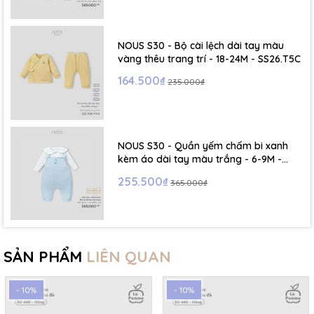
NOUS S30 - Bộ cài lệch dài tay màu
vàng thêu trang trí - 18-24M - SS26.T5C
164.500₫
235.000₫
NOUS S30 - Quần yếm chấm bi xanh
kèm áo dài tay màu trắng - 6-9M -
SS26.T5C
255.500₫
365.000₫
SẢN PHẨM
LIÊN QUAN
- 10%
- 10%