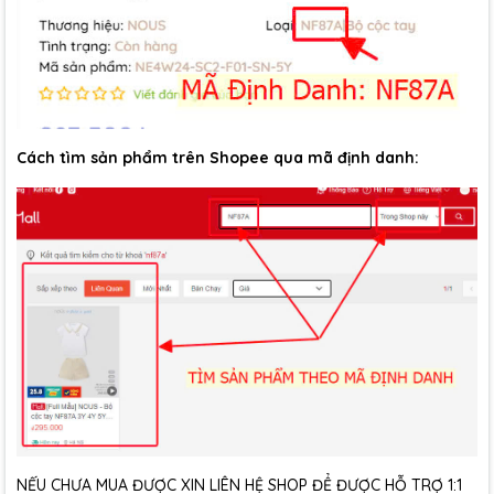
Cách tìm sản phẩm trên Shopee qua mã định danh:
NẾU CHƯA MUA ĐƯỢC XIN LIÊN HỆ SHOP ĐỂ ĐƯỢC HỖ TRỢ 1:1