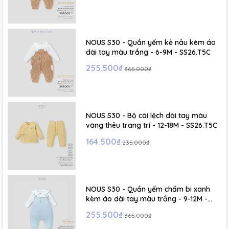
NOUS S30 - Quần yếm kẻ nâu kèm áo
dài tay màu trắng - 6-9M - SS26.T5C
255.500₫
365.000₫
NOUS S30 - Bộ cài lệch dài tay màu
vàng thêu trang trí - 12-18M - SS26.T5C
164.500₫
235.000₫
NOUS S30 - Quần yếm chấm bi xanh
kèm áo dài tay màu trắng - 9-12M -
SS26.T5C
255.500₫
365.000₫