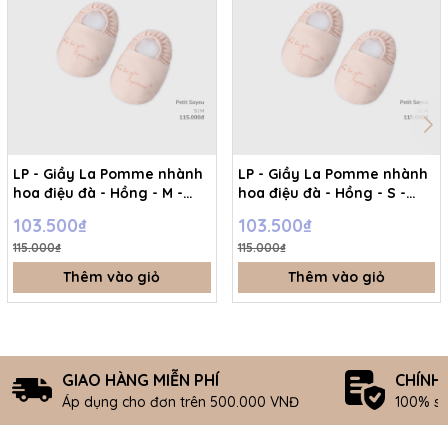
LP - Giầy La Pomme nhành
LP - Giầy La Pomme nhành
hoa điệu đà - Hồng - M -
hoa điệu đà - Hồng - S -
SS26.T6A
SS26.T6A
103.500₫
103.500₫
115.000₫
115.000₫
Thêm vào giỏ
Thêm vào giỏ
GIAO HÀNG MIỄN PHÍ
CHÍNH
Áp dụng cho đơn trên 500.000 VNĐ
100% s