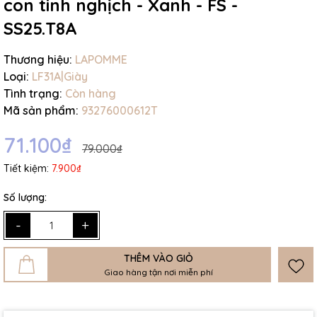
con tinh nghịch - Xanh - FS -
SS25.T8A
Thương hiệu:
LAPOMME
Loại:
LF31A|Giày
Tình trạng:
Còn hàng
Mã sản phẩm:
93276000612T
71.100₫
79.000₫
Tiết kiệm:
7.900₫
Số lượng:
-
+
THÊM VÀO GIỎ
Giao hàng tận nơi miễn phí