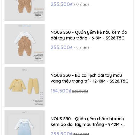
255.500₫
365.000₫
NOUS S30 - Quần yếm kẻ nâu kèm áo
dài tay màu trắng - 6-9M - SS26.T5C
255.500₫
365.000₫
NOUS S30 - Bộ cài lệch dài tay màu
vàng thêu trang trí - 12-18M - SS26.T5C
164.500₫
235.000₫
NOUS S30 - Quần yếm chấm bi xanh
kèm áo dài tay màu trắng - 9-12M -
SS26.T5C
255.500₫
365.000₫