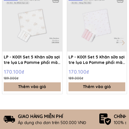
LP - K001 Set 5 Khăn sữa sợi
LP - K001 Set 5 Khăn sữa sợi
tre lụa La Pomme phối màu
tre lụa La Pomme phối màu
- Be (nhóm bạn vui) - FS -
- Hồng (táo nhỏ) - FS -
170.100₫
170.100₫
SS26.T3A
SS26.T3A
189.000₫
189.000₫
Thêm vào giỏ
Thêm vào giỏ
GIAO HÀNG MIỄN PHÍ
CHÍNH
Áp dụng cho đơn trên 500.000 VNĐ
100% s