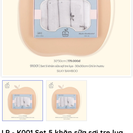
Mã giảm giá:
Ngày hết hạn:
Điều kiện:
LP - K001 Set 5 khăn sữa sợi tre lụa