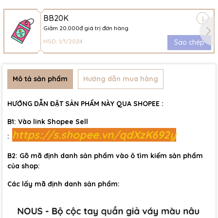
BB20K
Giảm 20.000đ giá trị đơn hàng
HSD: 1/1/2024
Sao chép
Mô tả sản phẩm
Hướng dẫn mua hàng
HƯỚNG DẪN ĐẶT SẢN PHẨM NÀY QUA SHOPEE :
B1: Vào link Shopee Sell
https://s.shopee.vn/qdXzK692y
:
B2: Gõ mã định danh sản phẩm vào ô tìm kiếm sản phẩm
của shop:
Các lấy mã định danh sản phẩm: