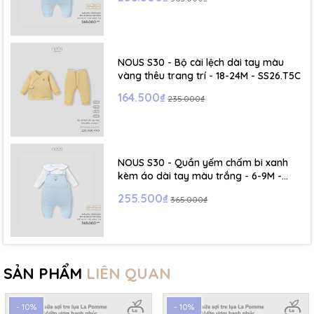
NOUS S30 - Bộ cài lệch dài tay màu
vàng thêu trang trí - 18-24M - SS26.T5C
164.500₫
235.000₫
NOUS S30 - Quần yếm chấm bi xanh
kèm áo dài tay màu trắng - 6-9M -
SS26.T5C
255.500₫
365.000₫
SẢN PHẨM
LIÊN QUAN
- 10%
- 10%