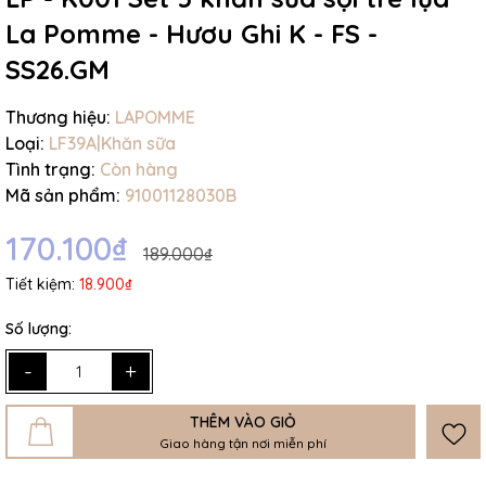
La Pomme - Hươu Ghi K - FS -
SS26.GM
Thương hiệu:
LAPOMME
Loại:
LF39A|Khăn sữa
Tình trạng:
Còn hàng
Mã sản phẩm:
91001128030B
170.100₫
189.000₫
Tiết kiệm:
18.900₫
Số lượng:
-
+
THÊM VÀO GIỎ
Giao hàng tận nơi miễn phí