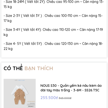
- Size 18-24M ( Viết tắt 2Y): Chiều cao 95-100 cm ~ Cân nặng 13-
15 kg
- Size 2-3Y ( Viết tắt 3Y ) : Chiều cao 100-110 cm ~ Cân nặng 15-
17 kg
- Size 3-4Y ( Viết tắt 4Y): Chiều cao 110-120 cm ~ Cân nặng 17-19
kg
- Size 4- 5Y ( Viết tắt 5Y) : Chiều cao 120-130 cm ~ Cân nặng 18-
22 kg
CÓ THỂ
BẠN THÍCH
NOUS S30 - Quần yếm kẻ nâu kèm áo
dài tay màu trắng - 3-6M - SS26.T5C
255.500₫
365.000₫