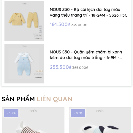
NOUS S30 - Bộ cài lệch dài tay màu
vàng thêu trang trí - 18-24M - SS26.T5C
164.500₫
235.000₫
NOUS S30 - Quần yếm chấm bi xanh
kèm áo dài tay màu trắng - 6-9M -
SS26.T5C
255.500₫
365.000₫
SẢN PHẨM
LIÊN QUAN
- 10%
- 10%