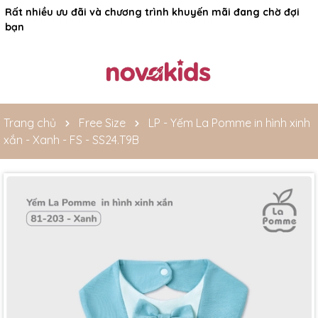
Rất nhiều ưu đãi và chương trình khuyến mãi đang chờ đợi
bạn
Trang chủ
Free Size
LP - Yếm La Pomme in hình xinh
xắn - Xanh - FS - SS24.T9B