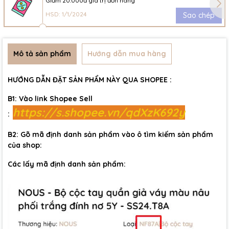
Giảm 20.000đ giá trị đơn hàng
HSD: 1/1/2024
Sao chép
Mô tả sản phẩm
Hướng dẫn mua hàng
HƯỚNG DẪN ĐẶT SẢN PHẨM NÀY QUA SHOPEE :
B1: Vào link Shopee Sell
https://s.shopee.vn/qdXzK692y
:
B2: Gõ mã định danh sản phẩm vào ô tìm kiếm sản phẩm
của shop:
Các lấy mã định danh sản phẩm: