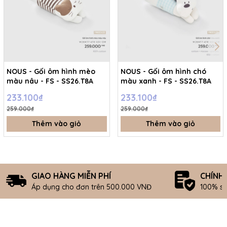
NOUS - Gối ôm hình mèo
NOUS - Gối ôm hình chó
màu nâu - FS - SS26.T8A
màu xanh - FS - SS26.T8A
233.100₫
233.100₫
259.000₫
259.000₫
Thêm vào giỏ
Thêm vào giỏ
GIAO HÀNG MIỄN PHÍ
CHÍNH
Áp dụng cho đơn trên 500.000 VNĐ
100% s