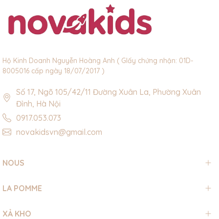
Hộ Kinh Doanh Nguyễn Hoàng Anh ( GIấy chứng nhận: 01D-
8005016 cấp ngày 18/07/2017 )
Số 17, Ngõ 105/42/11 Đường Xuân La, Phường Xuân
Đỉnh, Hà Nội
0917.053.073
novakidsvn@gmail.com
NOUS
LA POMME
XẢ KHO