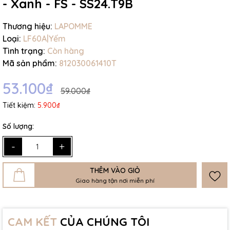
- Xanh - FS - SS24.T9B
Thương hiệu:
LAPOMME
Loại:
LF60A|Yếm
Tình trạng:
Còn hàng
Mã sản phẩm:
812030061410T
53.100₫
59.000₫
Tiết kiệm:
5.900₫
Số lượng:
-
+
THÊM VÀO GIỎ
Giao hàng tận nơi miễn phí
CAM KẾT
CỦA CHÚNG TÔI