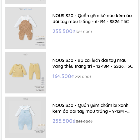
NOUS S30 - Quần yếm kẻ nâu kèm áo
dài tay màu trắng - 6-9M - SS26.T5C
255.500₫
365.000₫
NOUS S30 - Bộ cài lệch dài tay màu
vàng thêu trang trí - 12-18M - SS26.T5C
164.500₫
235.000₫
NOUS S30 - Quần yếm chấm bi xanh
kèm áo dài tay màu trắng - 9-12M -
SS26.T5C
255.500₫
365.000₫