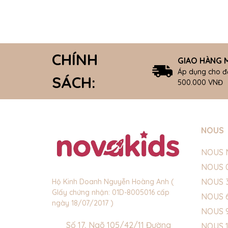
CHÍNH
GIAO HÀNG M
Áp dụng cho đ
SÁCH:
500.000 VNĐ
NOUS
NOUS 
NOUS 
NOUS 
Hộ Kinh Doanh Nguyễn Hoàng Anh (
GIấy chứng nhận: 01D-8005016 cấp
NOUS 
ngày 18/07/2017 )
NOUS 
Số 17, Ngõ 105/42/11 Đường
NOUS 1