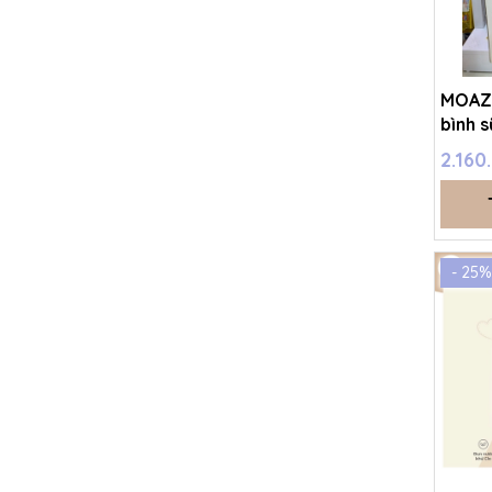
MOAZ 
bình 
MB07
2.160
- 25%