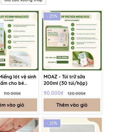
- 25%
iếng lót vệ sinh
MOAZ - Túi trữ sữa
hấm cho bé
200ml (30 túi/hộp)
o 10c/bịch
₫
90.000₫
110.000₫
120.000₫
êm vào giỏ
Thêm vào giỏ
- 25%