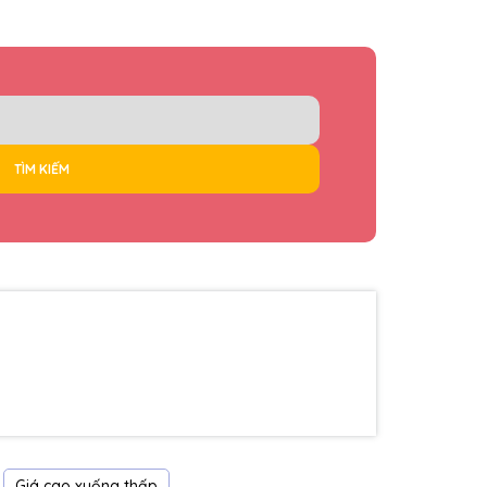
TÌM KIẾM
Giá cao xuống thấp