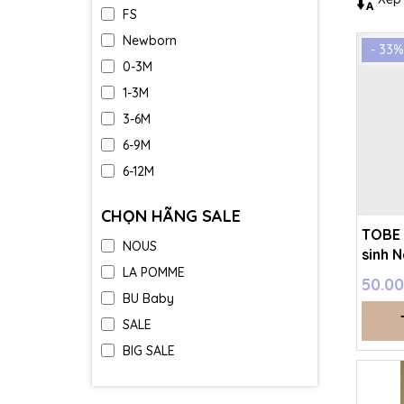
FS
Newborn
- 33%
0-3M
1-3M
3-6M
6-9M
6-12M
9-12M
CHỌN HÃNG SALE
12-18M
TOBE 
NOUS
18-24M
sinh 
LA POMME
que)
1-2Y
50.0
BU Baby
2-3Y
SALE
3-4Y
BIG SALE
4-5Y
5-6Y