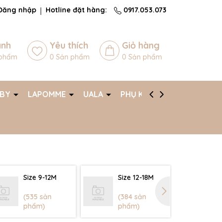
Đăng nhập
Hotline đặt hàng:
0917.053.073
ánh
Yêu thích
Giỏ hàng
phẩm
0
Sản phẩm
0
Sản phẩm
ABY
LAPOMME
UALA
PHỤ KIỆN
AFF
Size 9-12M
Size 12-18M
Si
(535 sản
(384 sản
(3
phẩm)
phẩm)
ph