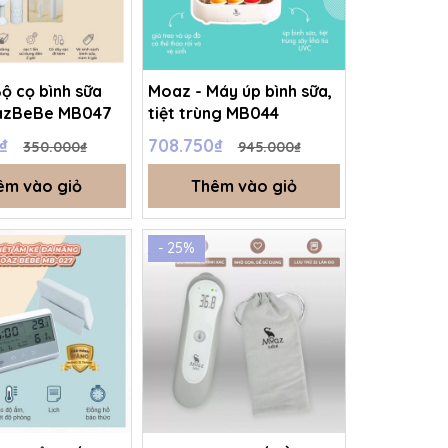
ộ cọ bình sữa
Moaz - Máy úp bình sữa,
azBeBe MB047
tiệt trùng MB044
0₫
708.750₫
350.000₫
945.000₫
êm vào giỏ
Thêm vào giỏ
- 25%