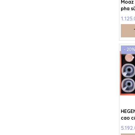
Moaz 
pha s
Moaz
1.125
- 20
HEGEN
cao c
5.192