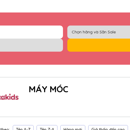
MÁY MÓC
Tên A-Z
Tên Z-A
Hàng mới
Giá thấp đến cao
theo: