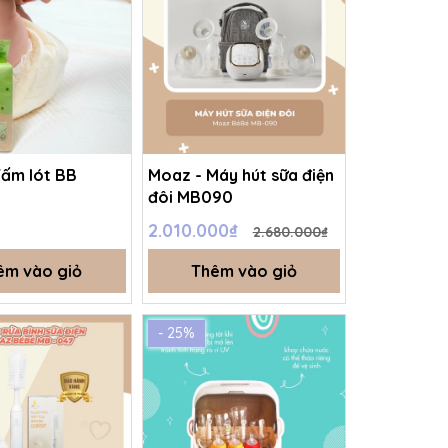
Tấm lót BB
Moaz - Máy hút sữa điện
đôi MB090
2.010.000₫
2.680.000₫
êm vào giỏ
Thêm vào giỏ
- 25%