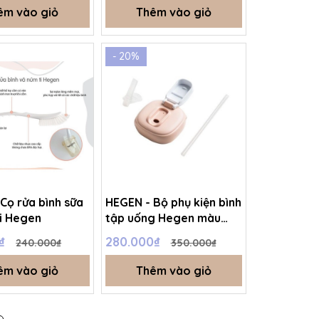
êm vào giỏ
Thêm vào giỏ
- 20%
Cọ rửa bình sữa
HEGEN - Bộ phụ kiện bình
i Hegen
tập uống Hegen màu
hồng
0₫
280.000₫
240.000₫
350.000₫
êm vào giỏ
Thêm vào giỏ