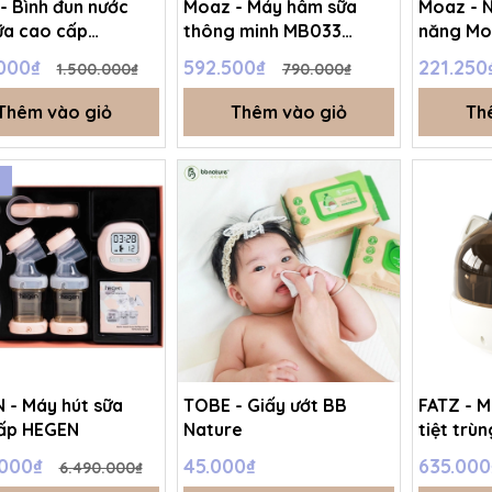
- Bình đun nước
Moaz - Máy hâm sữa
Moaz - N
ữa cao cấp
thông minh MB033
năng M
BeBe MB043
MoazBeBe
.000₫
592.500₫
221.25
1.500.000₫
790.000₫
Thêm vào giỏ
Thêm vào giỏ
Th
%
 - Máy hút sữa
TOBE - Giấy ướt BB
FATZ - M
ấp HEGEN
Nature
tiệt trù
và bảo q
.000₫
45.000₫
635.000
6.490.000₫
FB4268