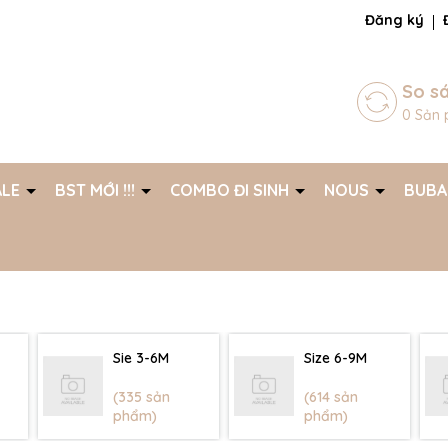
ng chờ đợi bạn
Đăng ký
So s
0
Sản 
ALE
BST MỚI !!!
COMBO ĐI SINH
NOUS
BUB
Sie 3-6M
Size 6-9M
(335 sản
(614 sản
phẩm)
phẩm)