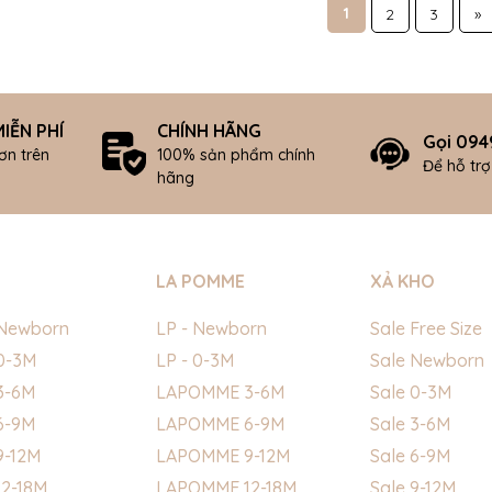
1
2
3
»
IỄN PHÍ
CHÍNH HÃNG
Gọi 094
ơn trên
100% sản phẩm chính
Để hỗ tr
hãng
LA POMME
XẢ KHO
Newborn
LP - Newborn
Sale Free Size
0-3M
LP - 0-3M
Sale Newborn
3-6M
LAPOMME 3-6M
Sale 0-3M
6-9M
LAPOMME 6-9M
Sale 3-6M
9-12M
LAPOMME 9-12M
Sale 6-9M
2-18M
LAPOMME 12-18M
Sale 9-12M