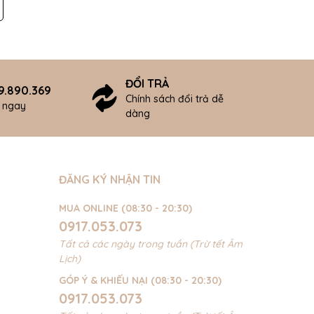
ĐỔI TRẢ
9.890.369
Chính sách đổi trả dễ
ợ ngay
dàng
ĐĂNG KÝ NHẬN TIN
MUA ONLINE (08:30 - 20:30)
0917.053.073
Tất cả các ngày trong tuần (Trừ tết Âm
Lịch)
GÓP Ý & KHIẾU NẠI (08:30 - 20:30)
0917.053.073