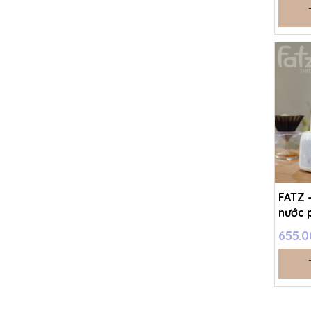
FATZ 
nước p
Quick 
655.0
FB35