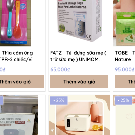
- Thìa cảm ứng
FATZ - Túi đựng sữa mẹ (
TOBE - 
TPR-2 chiếc/vỉ
trữ sữa mẹ ) UNIMOM
Nature
Compact Không có BPA
0₫
65.000₫
95.000₫
21l (30 túi/hộp)
Thêm vào giỏ
Thêm vào giỏ
Th
- 25%
- 25%