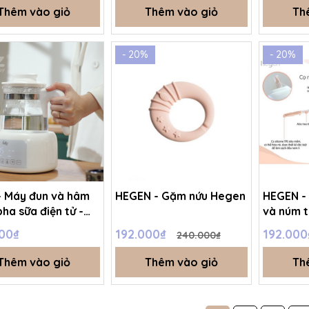
Thêm vào giỏ
Thêm vào giỏ
Th
- 20%
- 20%
- Máy đun và hâm
HEGEN - Gặm nứu Hegen
HEGEN - 
ha sữa điện tử -
và núm t
12 plus_
00₫
192.000₫
192.00
240.000₫
04HB
Thêm vào giỏ
Thêm vào giỏ
Th