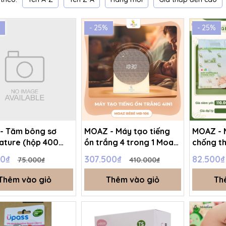
- 25%
- 25%
- Tăm bông sơ
MOAZ - Máy tạo tiếng
MOAZ - M
Nature (hộp 400
ồn trắng 4 trong 1 Moaz
chống t
BéBé MB – 106
Moaz Ec
00₫
307.500₫
82.500
75.000₫
410.000₫
Thêm vào giỏ
Thêm vào giỏ
Th