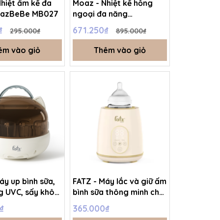
hiệt ẩm kế đa
Moaz - Nhiệt kế hồng
oazBeBe MB027
ngoại đa năng
MoazBeBe MB024
0₫
671.250₫
295.000₫
895.000₫
êm vào giỏ
Thêm vào giỏ
áy up bình sữa,
FATZ - Máy lắc và giữ ấm
ng UVC, sấy khô
bình sữa thông minh cho
uản Tidy 1
bé Shake 2
₫
365.000₫
W