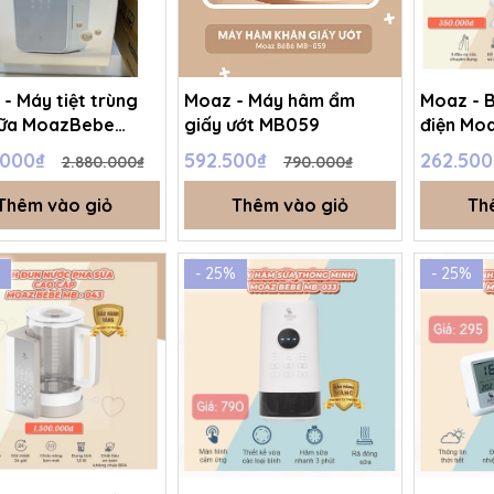
- Máy tiệt trùng
Moaz - Máy hâm ẩm
Moaz - B
sữa MoazBebe
giấy ướt MB059
điện Mo
3
.000₫
592.500₫
262.50
2.880.000₫
790.000₫
Thêm vào giỏ
Thêm vào giỏ
Th
- 25%
- 25%