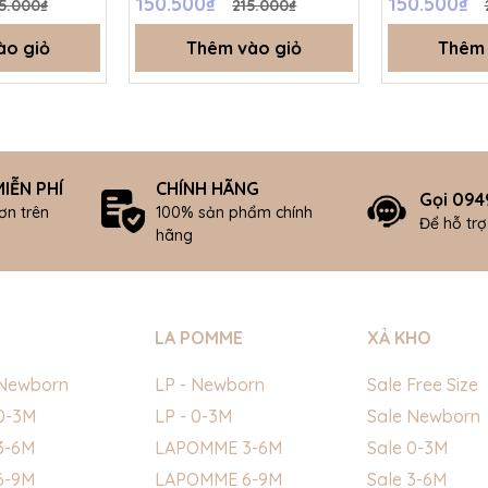
150.500₫
150.500₫
5.000₫
215.000₫
ào giỏ
Thêm vào giỏ
Thêm 
IỄN PHÍ
CHÍNH HÃNG
Gọi 094
ơn trên
100% sản phẩm chính
Để hỗ tr
hãng
LA POMME
XẢ KHO
Newborn
LP - Newborn
Sale Free Size
0-3M
LP - 0-3M
Sale Newborn
3-6M
LAPOMME 3-6M
Sale 0-3M
6-9M
LAPOMME 6-9M
Sale 3-6M