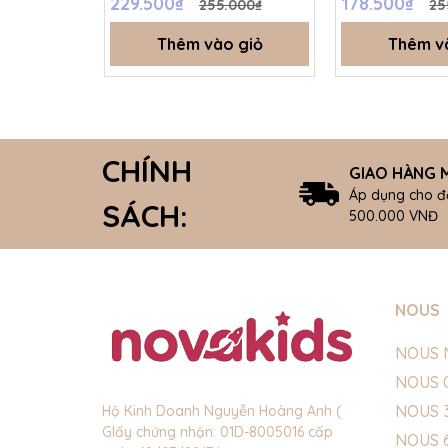
229.500₫
178.500₫
255.000₫
25
Thêm vào giỏ
Thêm v
CHÍNH
GIAO HÀNG M
Áp dụng cho đ
SÁCH:
500.000 VNĐ
NOUS
NOUS 
NOUS 
NOUS 
Hộ Kinh Doanh Nguyễn Hoàng Anh (
GIấy chứng nhận: 01D-8005016 cấp
NOUS 