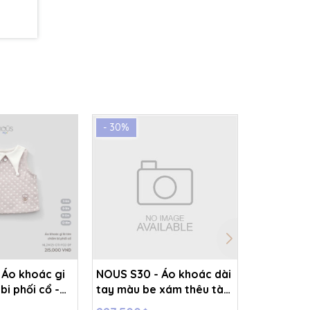
- 30%
- 30%
 Áo khoác gi
NOUS S30 - Áo khoác dài
NOUS S30 
bi phối cổ -
tay màu be xám thêu tàu
tay màu b
26.T5C
vũ trụ - - 18-24M -
vũ trụ - -