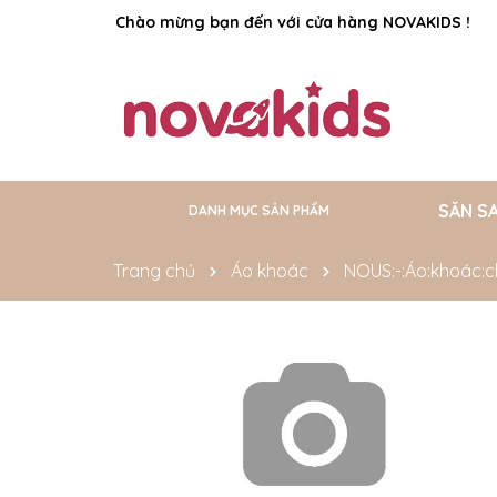
Rất nhiều ưu đãi và chương trình khuyến mãi đa
SĂN S
DANH MỤC SẢN PHẨM
Free Size
Size 5-6Y
Size 4-5Y
Size 3-4Y
Size 2-3Y
Size 18-24M
Size 12-18M
Size 9-12M
Size 6-9M
Size 3-6M
Size 0-3M
Size Newborn
Trang chủ
Áo khoác
NOUS:-:Áo:khoác:ch