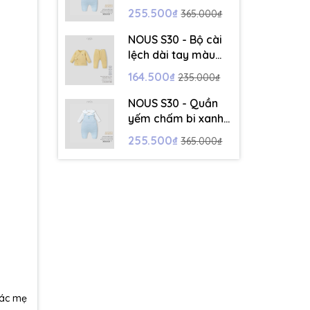
kèm áo dài tay
255.500₫
365.000₫
màu trắng - 9-12M
- SS26.T5C
NOUS S30 - Bộ cài
lệch dài tay màu
vàng thêu trang trí
164.500₫
235.000₫
- 18-24M - SS26.T5C
NOUS S30 - Quần
yếm chấm bi xanh
kèm áo dài tay
255.500₫
365.000₫
màu trắng - 6-9M -
SS26.T5C
các mẹ