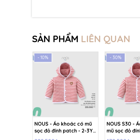
☁️ Bảng Size Mũ, Giày và Phụ kiện :
- NB : Dưới 6 kg
- Size S: 0-6 tháng
SẢN PHẨM
LIÊN QUAN
- Size M : 6-12 tháng
- 10%
- 30%
- Size L : 12-24 tháng
- Size XL :2- 6 tuổi
NOUS - Áo khoác có mũ
NOUS S30 - Á
sọc đỏ đính patch - 2-3Y -
mũ sọc đỏ đín
SS26.T5C
12M - SS26.T5