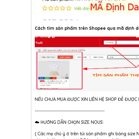
Cách tìm sản phẩm trên Shopee qua mã định d
NẾU CHƯA MUA ĐƯỢC XIN LIÊN HỆ SHOP ĐỂ ĐƯỢC H
---------------------------------------------
☁️ HƯỚNG DẪN CHỌN SIZE NOUS:
( Các mẹ chú ý ở trên túi sản phẩm ghi bảng size