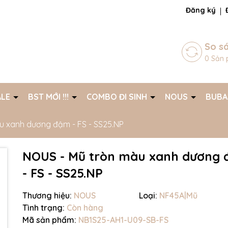
ng chờ đợi bạn
Đăng ký
So s
0
Sản 
ALE
BST MỚI !!!
COMBO ĐI SINH
NOUS
BUB
u xanh dương đậm - FS - SS25.NP
NOUS - Mũ tròn màu xanh dương
- FS - SS25.NP
Thương hiệu:
NOUS
Loại:
NF45A|Mũ
Tình trạng:
Còn hàng
Mã giảm giá:
Mã sản phẩm:
NB1S25-AH1-U09-SB-FS