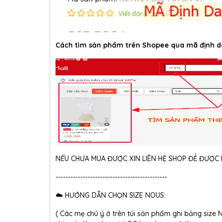
Cách tìm sản phẩm trên Shopee qua mã định d
NẾU CHƯA MUA ĐƯỢC XIN LIÊN HỆ SHOP ĐỂ ĐƯỢC H
---------------------------------------------
☁️ HƯỚNG DẪN CHỌN SIZE NOUS:
( Các mẹ chú ý ở trên túi sản phẩm ghi bảng size