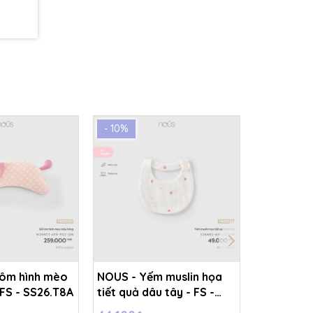
- 10%
- 10%
 ôm hình mèo
NOUS - Yếm muslin họa
NOUS - Gố
FS - SS26.T8A
tiết quả dâu tây - FS -
thêu con 
SS26.T8A
SS26.T8A