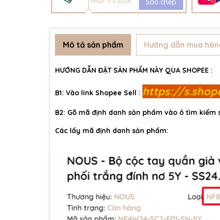
HSD: 1/1/2024
Sao chép
Mô tả sản phẩm
Hướng dẫn mua hàn
HƯỚNG DẪN ĐẶT SẢN PHẨM NÀY QUA SHOPEE :
https://s.sho
B1: Vào link Shopee Sell :
B2: Gõ mã định danh sản phẩm vào ô tìm kiếm
Các lấy mã định danh sản phẩm: