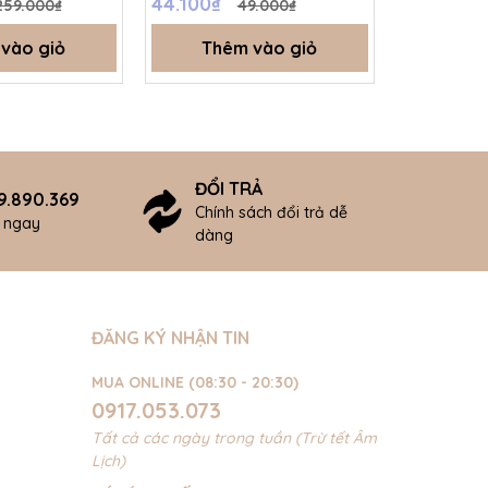
44.100₫
157.500₫
259.000₫
49.000₫
vào giỏ
Thêm vào giỏ
Thê
ĐỔI TRẢ
9.890.369
Chính sách đổi trả dễ
ợ ngay
dàng
ĐĂNG KÝ NHẬN TIN
MUA ONLINE (08:30 - 20:30)
0917.053.073
Tất cả các ngày trong tuần (Trừ tết Âm
Lịch)