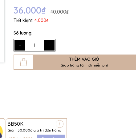
Ngày hết hạn:
36.000₫
40.000₫
Điều kiện:
Tiết kiệm:
4.000₫
Số lượng:
-
+
THÊM VÀO GIỎ
Giao hàng tận nơi miễn phí
BB50K
Giảm 50.000đ giá trị đơn hàng