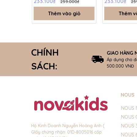
233.100₫
233.100₫
259.000₫
25
Thêm vào giỏ
Thêm v
CHÍNH
GIAO HÀNG M
Áp dụng cho đ
SÁCH:
500.000 VNĐ
NOUS
NOUS 
NOUS 
NOUS 
Hộ Kinh Doanh Nguyễn Hoàng Anh (
GIấy chứng nhận: 01D-8005016 cấp
NOUS 