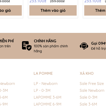
233.100₫
233.100₫
9.000₫
259.000₫
ào giỏ
Thêm vào giỏ
Thêm 
IỄN PHÍ
CHÍNH HÃNG
Gọi 094
ơn trên
100% sản phẩm chính
Để hỗ tr
hãng
LA POMME
XẢ KHO
Newborn
LP - Newborn
Sale Free Size
0-3M
LP - 0-3M
Sale Newborn
3-6M
LAPOMME 3-6M
Sale 0-3M
6-9M
LAPOMME 6-9M
Sale 3-6M