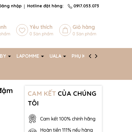
Đăng nhập
Hotline đặt hàng:
0917.053.073
ánh
Yêu thích
Giỏ hàng
phẩm
0
Sản phẩm
0
Sản phẩm
ABY
LAPOMME
UALA
PHỤ KIỆN
AFF
 đậm
CAM KẾT
CỦA CHÚNG
TÔI
Cam kết 100% chính hãng
Hoàn tiền 111% nếu hàng