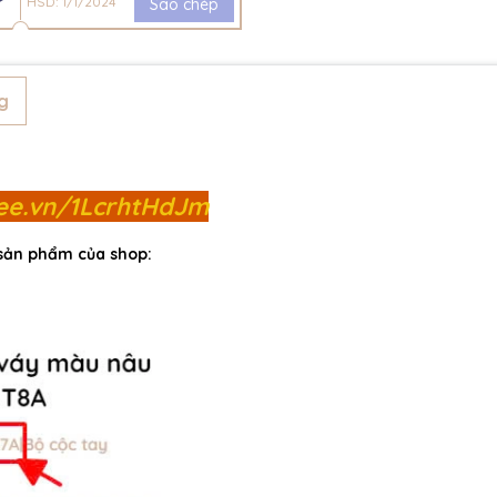
HSD: 1/1/2024
Sao chép
g
pee.vn/1LcrhtHdJm
 sản phẩm của shop: