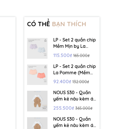
CÓ THỂ
BẠN THÍCH
LP - Set 2 quần chip
Mềm Mịn by La
Pomme dễ chịu cả
115.500₫
165.000₫
ngày dài - Ghi - 12-
18M - SS26.T6A
LP - Set 2 quần chip
La Pomme (Mềm
Mịn) - Hồng - 12-
92.400₫
132.000₫
18M - SS26.T6A
NOUS S30 - Quần
yếm kẻ nâu kèm áo
dài tay màu trắng -
255.500₫
365.000₫
3-6M - SS26.T5C
NOUS S30 - Quần
yếm kẻ nâu kèm áo