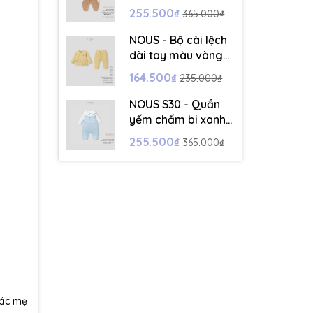
dài tay màu trắng -
255.500₫
365.000₫
6-9M - SS26.T5C
NOUS - Bộ cài lệch
dài tay màu vàng
thêu trang trí - 12-
164.500₫
235.000₫
18M - SS26.T5C
NOUS S30 - Quần
yếm chấm bi xanh
kèm áo dài tay
255.500₫
365.000₫
màu trắng - 9-12M
- SS26.T5C
các mẹ