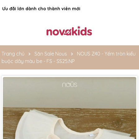
Ưu đãi lớn dành cho thành viên mới
Trang chủ
Săn Sale Nous
NOUS Z40 - Yếm tròn kiểu
buộc dây màu be - FS - SS25.NP