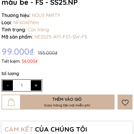
màu be - FS - SS25.NP
Thương hiệu:
NOUS PARTY
Loại:
NF60A|Yếm
Tình trạng:
Còn hàng
Mã sản phẩm:
NE2S25-AY1-F01-SW-FS
99.000₫
155.000₫
Tiết kiệm:
56.000₫
Số lượng:
-
+
THÊM VÀO GIỎ
Giao hàng tận nơi miễn phí
CAM KẾT
CỦA CHÚNG TÔI