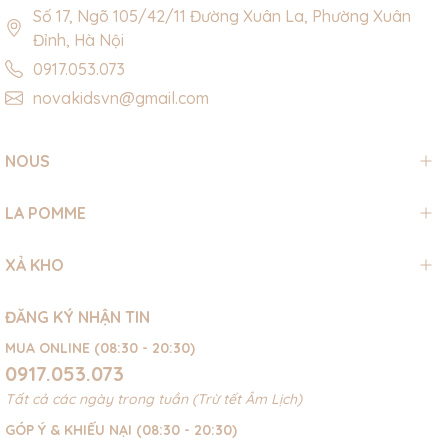
Số 17, Ngõ 105/42/11 Đường Xuân La, Phường Xuân
Đỉnh, Hà Nội
0917.053.073
novakidsvn@gmail.com
NOUS
LA POMME
XẢ KHO
ĐĂNG KÝ NHẬN TIN
MUA ONLINE (08:30 - 20:30)
0917.053.073
Tất cả các ngày trong tuần (Trừ tết Âm Lịch)
GÓP Ý & KHIẾU NẠI (08:30 - 20:30)