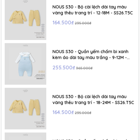
- Size M : 6-12 tháng
NOUS S30 - Bộ cài lệch dài tay màu
vàng thêu trang trí - 12-18M - SS26.T5C
- Size L : 12-24 tháng
164.500₫
235.000₫
- Size XL :2- 6 tuổi
NOUS S30 - Quần yếm chấm bi xanh
kèm áo dài tay màu trắng - 9-12M -
SS26.T5C
255.500₫
365.000₫
NOUS S30 - Bộ cài lệch dài tay màu
vàng thêu trang trí - 18-24M - SS26.T5C
164.500₫
235.000₫