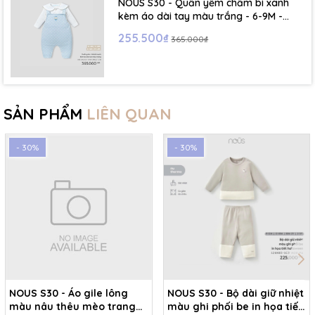
NOUS S30 - Quần yếm chấm bi xanh
kèm áo dài tay màu trắng - 6-9M -
SS26.T5C
255.500₫
365.000₫
SẢN PHẨM
LIÊN QUAN
- 30%
- 30%
NOUS S30 - Áo gile lông
NOUS S30 - Bộ dài giữ nhiệt
màu nâu thêu mèo trang
màu ghi phối be in họa tiết