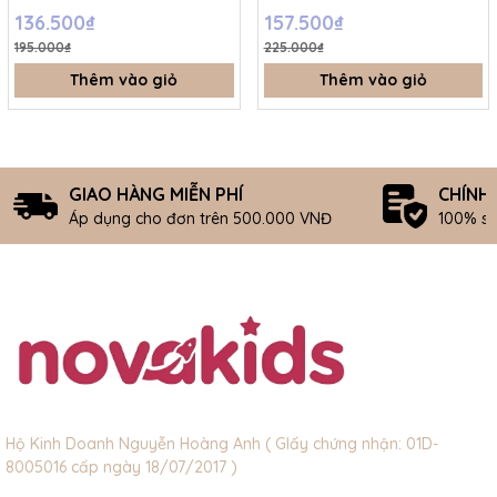
trí - 3-6M - SS26.T5C
halloween 2Y
136.500₫
157.500₫
195.000₫
225.000₫
Thêm vào giỏ
Thêm vào giỏ
GIAO HÀNG MIỄN PHÍ
CHÍNH
Áp dụng cho đơn trên 500.000 VNĐ
100% s
Hộ Kinh Doanh Nguyễn Hoàng Anh ( GIấy chứng nhận: 01D-
8005016 cấp ngày 18/07/2017 )