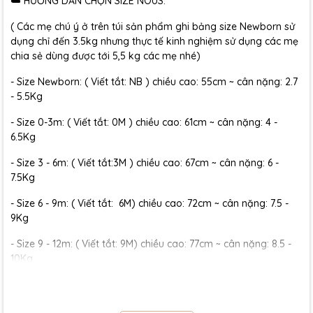
☁️ HƯỚNG DẪN CHỌN SIZE NOUS:
( Các mẹ chú ý ở trên túi sản phẩm ghi bảng size Newborn sử
dụng chỉ đến 3.5kg nhưng thực tế kinh nghiệm sử dụng các mẹ
chia sẻ dùng được tới 5,5 kg các mẹ nhé)
- Size Newborn: ( Viết tắt: NB ) chiều cao: 55cm ~ cân nặng: 2.7
- 5.5Kg
- Size 0-3m: ( Viết tắt: 0M ) chiều cao: 61cm ~ cân nặng: 4 -
6.5Kg
- Size 3 - 6m: ( Viết tắt:3M ) chiều cao: 67cm ~ cân nặng: 6 -
7.5Kg
- Size 6 - 9m: ( Viết tắt: 6M) chiều cao: 72cm ~ cân nặng: 7.5 -
9Kg
- Size 9 - 12m: ( Viết tắt: 9M) chiều cao: 77cm ~ cân nặng: 8.5 -
10Kg
- Size 12 - 18m:( Viết tắt: 12M) chiều cao: 79cm ~ cân nặng: 10 -
11.5Kg