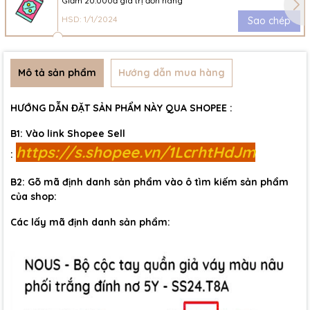
Giảm 20.000đ giá trị đơn hàng
HSD: 1/1/2024
Sao chép
Mô tả sản phẩm
Hướng dẫn mua hàng
HƯỚNG DẪN ĐẶT SẢN PHẨM NÀY QUA SHOPEE :
B1: Vào link Shopee Sell
https://s.shopee.vn/1LcrhtHdJm
:
B2: Gõ mã định danh sản phẩm vào ô tìm kiếm sản phẩm
của shop:
Các lấy mã định danh sản phẩm: