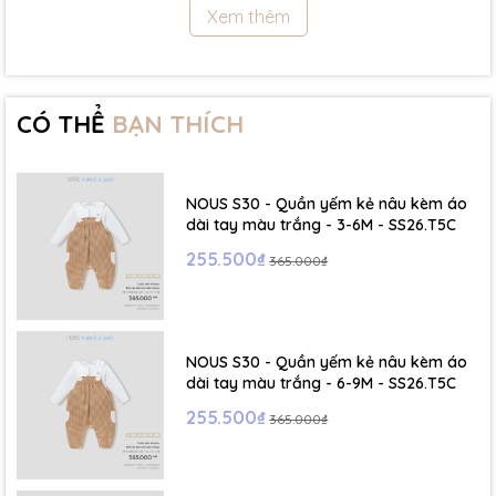
Xem thêm
- Size 18 - 24m:( Viết tắt: 18M) chiều cao: 86cm ~ cân nặng: 11.5 -
13Kg
- Size 2 - 3Y: ( Viết tắt: 2Y) chiều cao: 86 - 96cm ~ cân nặng: 13 -
15Kg
CÓ THỂ
BẠN THÍCH
- Size 3 - 4Y: ( Viết tắt: 3Y) chiều cao: 96 - 106cm ~ cân nặng: 15 -
17Kg
NOUS S30 - Quần yếm kẻ nâu kèm áo
- Size 4 - 5Y: ( Viết tắt: 4Y) chiều cao: 107 - 114cm ~ cân nặng: 17
dài tay màu trắng - 3-6M - SS26.T5C
- 19Kg
255.500₫
365.000₫
- Size 5 - 6Y: ( Viết tắt: 5Y) chiều cao: 114 - 122cm ~ cân nặng: 19
- 22Kg
NOUS S30 - Quần yếm kẻ nâu kèm áo
☁️ Bảng Size Mũ, Giày và Phụ kiện :
dài tay màu trắng - 6-9M - SS26.T5C
255.500₫
365.000₫
- NB : Dưới 6 kg
- Size S: 0-6 tháng