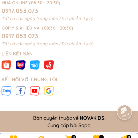
MUA ONLINE (08:30 - 20:30)
0917.053.073
Tất cả các ngày trong tuần (Trừ tết Âm Lịch)
GÓP Ý & KHIẾU NẠI (08:30 - 20:30)
0917.053.073
Tất cả các ngày trong tuần (Trừ tết Âm Lịch)
LIÊN KẾT SÀN
KẾT NỐI VỚI CHÚNG TÔI:
Bản quyền thuộc về
NOVAKIDS
.
Cung cấp bởi
Sapo
0
0
0