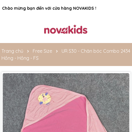
Rất nhiều ưu đãi và chương trình khuyến mãi đang chờ đợi
bạn
Trang chủ
Free Size
UR S30 - Chăn bóc Combo 2434
Hồng - Hồng - FS