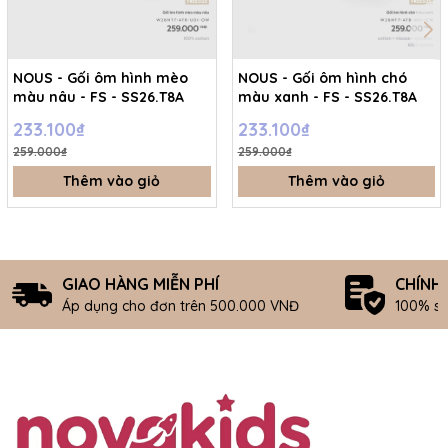
NOUS - Gối ôm hình mèo
NOUS - Gối ôm hình chó
màu nâu - FS - SS26.T8A
màu xanh - FS - SS26.T8A
233.100₫
233.100₫
259.000₫
259.000₫
Thêm vào giỏ
Thêm vào giỏ
GIAO HÀNG MIỄN PHÍ
CHÍNH
Áp dụng cho đơn trên 500.000 VNĐ
100% s