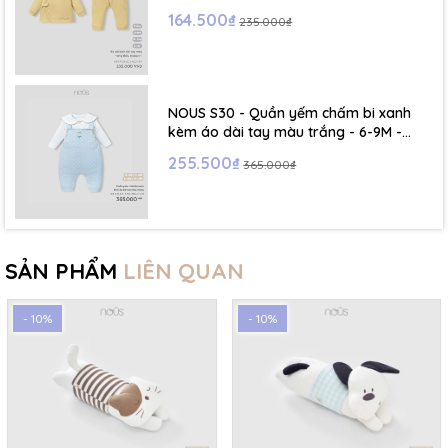
164.500₫
235.000₫
NOUS S30 - Quần yếm chấm bi xanh
kèm áo dài tay màu trắng - 6-9M -
SS26.T5C
255.500₫
365.000₫
SẢN PHẨM
LIÊN QUAN
- 10%
- 10%