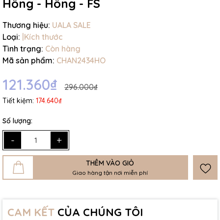
Hồng - Hồng - FS
Thương hiệu:
UALA SALE
Loại:
|Kích thước
Tình trạng:
Còn hàng
Mã sản phẩm:
CHAN2434HO
121.360₫
296.000₫
Tiết kiệm:
174.640₫
Số lượng:
-
+
THÊM VÀO GIỎ
Giao hàng tận nơi miễn phí
CAM KẾT
CỦA CHÚNG TÔI