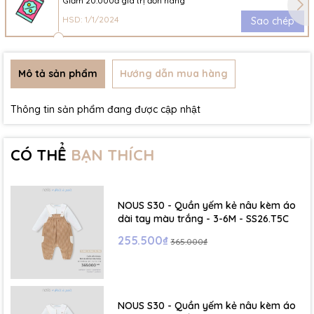
Giảm 20.000đ giá trị đơn hàng
HSD: 1/1/2024
Sao chép
Mô tả sản phẩm
Hướng dẫn mua hàng
Thông tin sản phẩm đang được cập nhật
CÓ THỂ
BẠN THÍCH
NOUS S30 - Quần yếm kẻ nâu kèm áo
dài tay màu trắng - 3-6M - SS26.T5C
255.500₫
365.000₫
NOUS S30 - Quần yếm kẻ nâu kèm áo