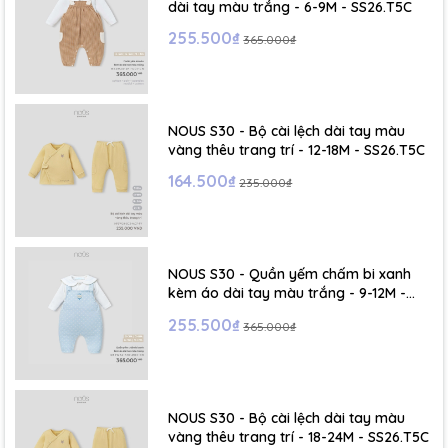
dài tay màu trắng - 6-9M - SS26.T5C
255.500₫
365.000₫
NOUS S30 - Bộ cài lệch dài tay màu
vàng thêu trang trí - 12-18M - SS26.T5C
164.500₫
235.000₫
NOUS S30 - Quần yếm chấm bi xanh
kèm áo dài tay màu trắng - 9-12M -
SS26.T5C
255.500₫
365.000₫
NOUS S30 - Bộ cài lệch dài tay màu
vàng thêu trang trí - 18-24M - SS26.T5C