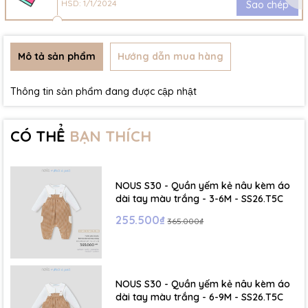
HSD: 1/1/2024
Sao chép
Mô tả sản phẩm
Hướng dẫn mua hàng
Thông tin sản phẩm đang được cập nhật
CÓ THỂ
BẠN THÍCH
NOUS S30 - Quần yếm kẻ nâu kèm áo
dài tay màu trắng - 3-6M - SS26.T5C
255.500₫
365.000₫
NOUS S30 - Quần yếm kẻ nâu kèm áo
dài tay màu trắng - 6-9M - SS26.T5C