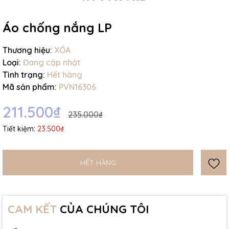
Ngày hết hạn:
Áo chống nắng LP
Điều kiện:
Thương hiệu:
XÓA
Loại:
Đang cập nhật
Tình trạng:
Hết hàng
Mã sản phẩm:
PVN16306
211.500₫
235.000₫
Tiết kiệm:
23.500₫
HẾT HÀNG
CAM KẾT
CỦA CHÚNG TÔI