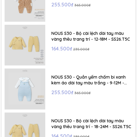
255.500₫
365.000₫
NOUS S30 - Bộ cài lệch dài tay màu
vàng thêu trang trí - 12-18M - SS26.T5C
164.500₫
235.000₫
NOUS S30 - Quần yếm chấm bi xanh
kèm áo dài tay màu trắng - 9-12M -
SS26.T5C
255.500₫
365.000₫
NOUS S30 - Bộ cài lệch dài tay màu
vàng thêu trang trí - 18-24M - SS26.T5C
164.500₫
235.000₫