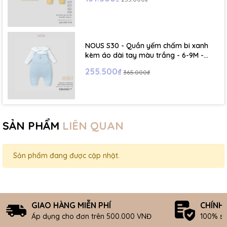
NOUS S30 - Quần yếm chấm bi xanh
kèm áo dài tay màu trắng - 6-9M -
SS26.T5C
255.500₫
365.000₫
SẢN PHẨM
LIÊN QUAN
Sản phẩm đang được cập nhật.
GIAO HÀNG MIỄN PHÍ
CHÍNH
Áp dụng cho đơn trên 500.000 VNĐ
100% s