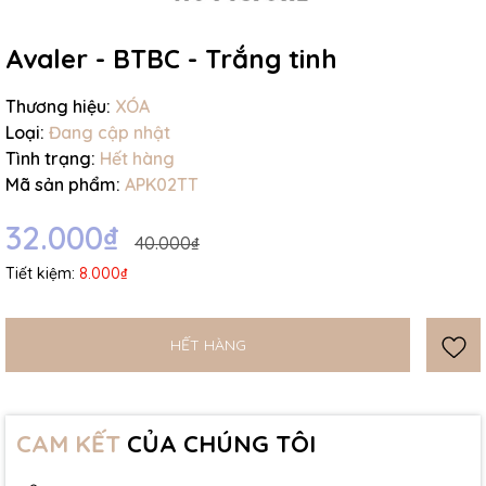
Ngày hết hạn:
Avaler - BTBC - Trắng tinh
Điều kiện:
Thương hiệu:
XÓA
Loại:
Đang cập nhật
Tình trạng:
Hết hàng
Mã sản phẩm:
APK02TT
32.000₫
40.000₫
Tiết kiệm:
8.000₫
HẾT HÀNG
CAM KẾT
CỦA CHÚNG TÔI