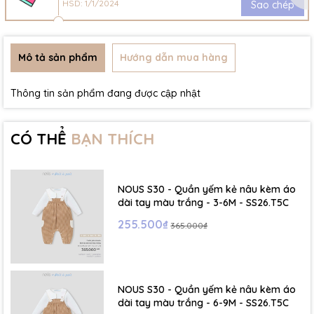
HSD: 1/1/2024
Sao chép
Mô tả sản phẩm
Hướng dẫn mua hàng
Thông tin sản phẩm đang được cập nhật
CÓ THỂ
BẠN THÍCH
NOUS S30 - Quần yếm kẻ nâu kèm áo
dài tay màu trắng - 3-6M - SS26.T5C
255.500₫
365.000₫
NOUS S30 - Quần yếm kẻ nâu kèm áo
dài tay màu trắng - 6-9M - SS26.T5C