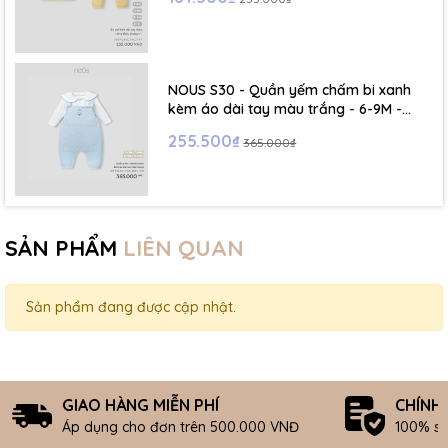
NOUS S30 - Quần yếm chấm bi xanh
kèm áo dài tay màu trắng - 6-9M -
SS26.T5C
255.500₫
365.000₫
SẢN PHẨM
LIÊN QUAN
Sản phẩm đang được cập nhật.
GIAO HÀNG MIỄN PHÍ
CHÍNH
Áp dụng cho đơn trên 500.000 VNĐ
100% s