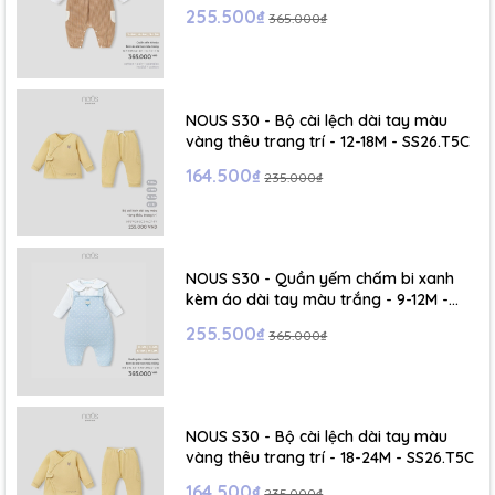
255.500₫
365.000₫
NOUS S30 - Bộ cài lệch dài tay màu
vàng thêu trang trí - 12-18M - SS26.T5C
164.500₫
235.000₫
NOUS S30 - Quần yếm chấm bi xanh
kèm áo dài tay màu trắng - 9-12M -
SS26.T5C
255.500₫
365.000₫
NOUS S30 - Bộ cài lệch dài tay màu
vàng thêu trang trí - 18-24M - SS26.T5C
164.500₫
235.000₫