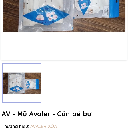
Mã giảm giá:
Ngày hết hạn:
Điều kiện:
AV - Mũ Avaler - Cún bé bự
Thương hiệu:
AVALER XÓA