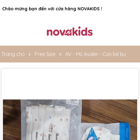
Rất nhiều ưu đãi và chương trình khuyến mãi đang chờ đợi
bạn
Trang chủ
Free Size
AV - Mũ Avaler - Cún bé bự