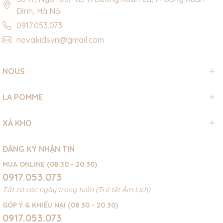
Đỉnh, Hà Nội
0917.053.073
novakidsvn@gmail.com
NOUS
LA POMME
XẢ KHO
ĐĂNG KÝ NHẬN TIN
MUA ONLINE (08:30 - 20:30)
0917.053.073
Tất cả các ngày trong tuần (Trừ tết Âm Lịch)
GÓP Ý & KHIẾU NẠI (08:30 - 20:30)
0917.053.073