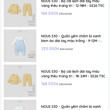
NOUS S30 - Bộ cài lệch dài tay màu
vàng thêu trang trí - 12-18M - SS26.T5C
164.500₫
235.000₫
NOUS S30 - Quần yếm chấm bi xanh
kèm áo dài tay màu trắng - 9-12M -
SS26.T5C
255.500₫
365.000₫
NOUS S30 - Bộ cài lệch dài tay màu
vàng thêu trang trí - 18-24M - SS26.T5C
164.500₫
235.000₫
NOUS S30 - Quần yếm chấm bi xanh