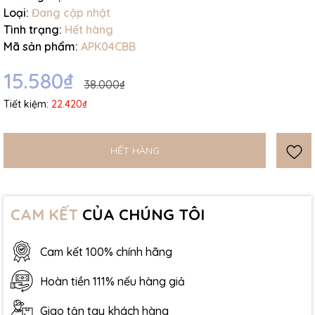
Loại:
Đang cập nhật
Tình trạng:
Hết hàng
Mã sản phẩm:
APK04CBB
15.580₫
38.000₫
Tiết kiệm:
22.420₫
HẾT HÀNG
CAM KẾT
CỦA CHÚNG TÔI
Cam kết 100% chính hãng
Hoàn tiền 111% nếu hàng giả
Giao tận tay khách hàng