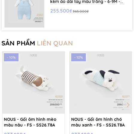
kèm áo dài tay màu trắng - 6-9M -
SS26.T5C
255.500₫
365.000₫
SẢN PHẨM
LIÊN QUAN
- 10%
- 10%
NOUS - Gối ôm hình mèo
NOUS - Gối ôm hình chó
màu nâu - FS - SS26.T8A
màu xanh - FS - SS26.T8A