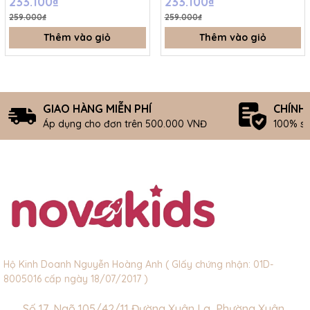
233.100₫
233.100₫
259.000₫
259.000₫
Thêm vào giỏ
Thêm vào giỏ
GIAO HÀNG MIỄN PHÍ
CHÍNH
Áp dụng cho đơn trên 500.000 VNĐ
100% s
Hộ Kinh Doanh Nguyễn Hoàng Anh ( GIấy chứng nhận: 01D-
8005016 cấp ngày 18/07/2017 )
Số 17, Ngõ 105/42/11 Đường Xuân La, Phường Xuân