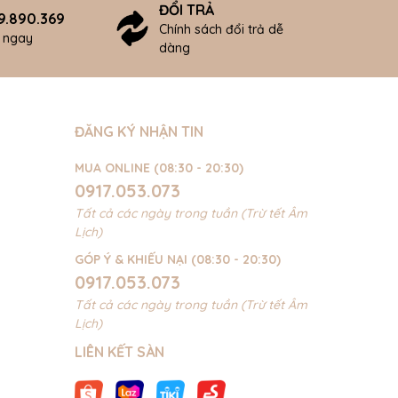
ĐỔI TRẢ
9.890.369
Chính sách đổi trả dễ
ợ ngay
dàng
ĐĂNG KÝ NHẬN TIN
MUA ONLINE (08:30 - 20:30)
0917.053.073
Tất cả các ngày trong tuần (Trừ tết Âm
Lịch)
GÓP Ý & KHIẾU NẠI (08:30 - 20:30)
0917.053.073
Tất cả các ngày trong tuần (Trừ tết Âm
Lịch)
LIÊN KẾT SÀN