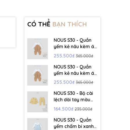
CÓ THỂ
BẠN THÍCH
NOUS S30 - Quần
yếm kẻ nâu kèm áo
dài tay màu trắng -
255.500₫
365.000₫
3-6M - SS26.T5C
NOUS S30 - Quần
yếm kẻ nâu kèm áo
dài tay màu trắng -
255.500₫
365.000₫
6-9M - SS26.T5C
NOUS S30 - Bộ cài
lệch dài tay màu
vàng thêu trang trí
164.500₫
235.000₫
- 12-18M - SS26.T5C
NOUS S30 - Quần
yếm chấm bi xanh