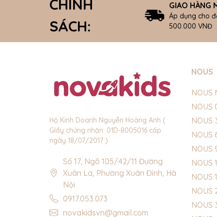
CHÍNH
GIAO HÀNG M
Áp dụng cho đ
SÁCH:
500.000 VNĐ
NOUS
NOUS 
NOUS 
NOUS 
Hộ Kinh Doanh Nguyễn Hoàng Anh (
GIấy chứng nhận: 01D-8005016 cấp
NOUS 
ngày 18/07/2017 )
NOUS 
Số 17, Ngõ 105/42/11 Đường
NOUS 1
Xuân La, Phường Xuân Đỉnh, Hà
NOUS 
Nội
NOUS 
0917.053.073
NOUS 
novakidsvn@gmail.com