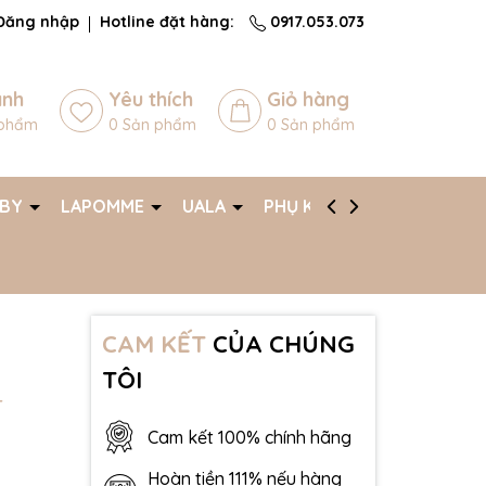
Đăng nhập
Hotline đặt hàng:
0917.053.073
ánh
Yêu thích
Giỏ hàng
phẩm
0
Sản phẩm
0
Sản phẩm
ABY
LAPOMME
UALA
PHỤ KIỆN
AFF
CAM KẾT
CỦA CHÚNG
TÔI
T
Cam kết 100% chính hãng
Hoàn tiền 111% nếu hàng