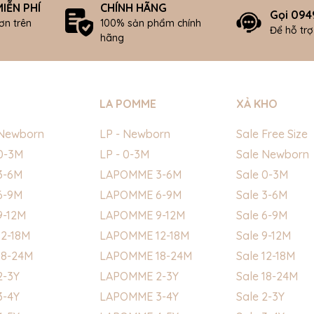
IỄN PHÍ
CHÍNH HÃNG
Gọi 094
ơn trên
100% sản phẩm chính
Để hỗ tr
hãng
LA POMME
XẢ KHO
Newborn
LP - Newborn
Sale Free Size
0-3M
LP - 0-3M
Sale Newborn
3-6M
LAPOMME 3-6M
Sale 0-3M
6-9M
LAPOMME 6-9M
Sale 3-6M
9-12M
LAPOMME 9-12M
Sale 6-9M
2-18M
LAPOMME 12-18M
Sale 9-12M
18-24M
LAPOMME 18-24M
Sale 12-18M
2-3Y
LAPOMME 2-3Y
Sale 18-24M
3-4Y
LAPOMME 3-4Y
Sale 2-3Y