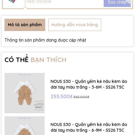
HSD: 1/1/2024
Sao chép
Mô tả sản phẩm
Hướng dẫn mua hàng
Thông tin sản phẩm đang được cập nhật
CÓ THỂ
BẠN THÍCH
NOUS S30 - Quần yếm kẻ nâu kèm áo
dài tay màu trắng - 3-6M - SS26.T5C
255.500₫
365.000₫
NOUS S30 - Quần yếm kẻ nâu kèm áo
dài tay màu trắng - 6-9M - SS26.T5C