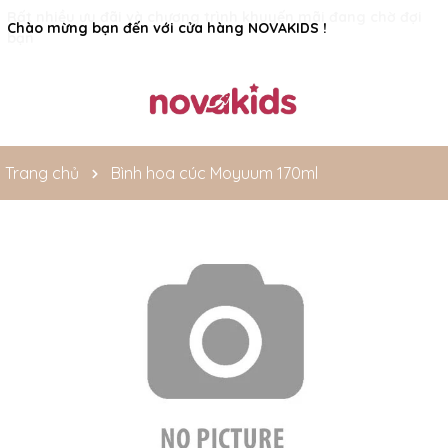
Rất nhiều ưu đãi và chương trình khuyến mãi đang chờ đợi
bạn
Trang chủ
Bình hoa cúc Moyuum 170ml
Mã giảm giá: