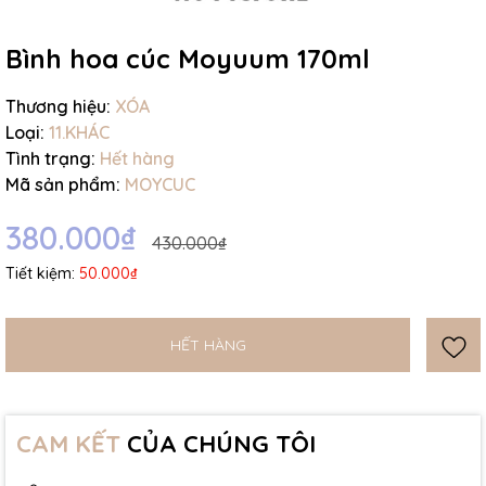
Ngày hết hạn:
Bình hoa cúc Moyuum 170ml
Điều kiện:
Thương hiệu:
XÓA
Loại:
11.KHÁC
Tình trạng:
Hết hàng
Mã sản phẩm:
MOYCUC
380.000₫
430.000₫
Tiết kiệm:
50.000₫
HẾT HÀNG
CAM KẾT
CỦA CHÚNG TÔI