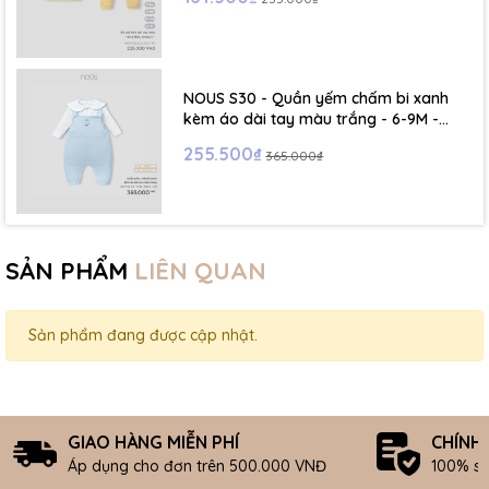
NOUS S30 - Quần yếm chấm bi xanh
kèm áo dài tay màu trắng - 6-9M -
SS26.T5C
255.500₫
365.000₫
SẢN PHẨM
LIÊN QUAN
Sản phẩm đang được cập nhật.
GIAO HÀNG MIỄN PHÍ
CHÍNH
Áp dụng cho đơn trên 500.000 VNĐ
100% s