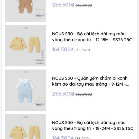
255.500₫
365.000₫
NOUS S30 - Bộ cài lệch dài tay màu
vàng thêu trang trí - 12-18M - SS26.T5C
164.500₫
235.000₫
NOUS S30 - Quần yếm chấm bi xanh
kèm áo dài tay màu trắng - 9-12M -
SS26.T5C
255.500₫
365.000₫
NOUS S30 - Bộ cài lệch dài tay màu
vàng thêu trang trí - 18-24M - SS26.T5C
164.500₫
235.000₫