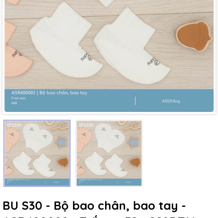
Mã giảm giá:
Ngày hết hạn:
Điều kiện:
BU S30 - Bộ bao chân, bao tay -