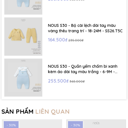
NOUS S30 - Bộ cài lệch dài tay màu
vàng thêu trang trí - 18-24M - SS26.T5C
164.500₫
235.000₫
NOUS S30 - Quần yếm chấm bi xanh
kèm áo dài tay màu trắng - 6-9M -
SS26.T5C
255.500₫
365.000₫
SẢN PHẨM
LIÊN QUAN
- 30%
- 30%