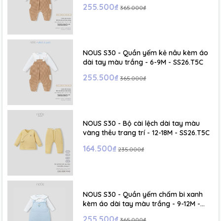
255.500₫
365.000₫
NOUS S30 - Quần yếm kẻ nâu kèm áo
dài tay màu trắng - 6-9M - SS26.T5C
255.500₫
365.000₫
NOUS S30 - Bộ cài lệch dài tay màu
vàng thêu trang trí - 12-18M - SS26.T5C
164.500₫
235.000₫
NOUS S30 - Quần yếm chấm bi xanh
kèm áo dài tay màu trắng - 9-12M -
SS26.T5C
255.500₫
365.000₫