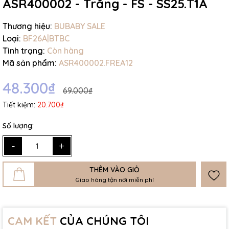
ASR400002 - Trắng - FS - SS25.T1A
Thương hiệu:
BUBABY SALE
Loại:
BF26A|BTBC
Tình trạng:
Còn hàng
Mã sản phẩm:
ASR400002.FREA12
48.300₫
69.000₫
Tiết kiệm:
20.700₫
Số lượng:
-
+
THÊM VÀO GIỎ
Giao hàng tận nơi miễn phí
CAM KẾT
CỦA CHÚNG TÔI