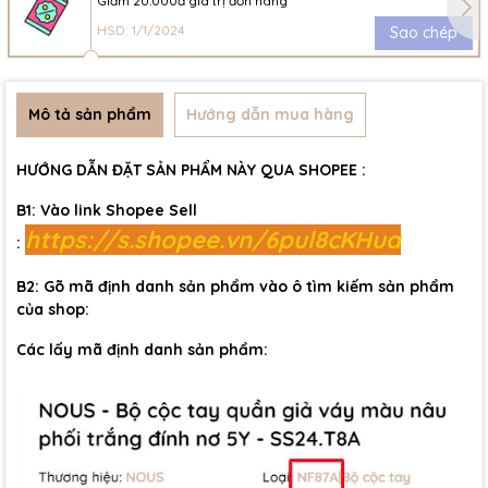
Giảm 20.000đ giá trị đơn hàng
HSD: 1/1/2024
Sao chép
Mô tả sản phẩm
Hướng dẫn mua hàng
HƯỚNG DẪN ĐẶT SẢN PHẨM NÀY QUA SHOPEE :
B1: Vào link Shopee Sell
https://s.shopee.vn/6pul8cKHua
:
B2: Gõ mã định danh sản phẩm vào ô tìm kiếm sản phẩm
của shop:
Các lấy mã định danh sản phẩm: