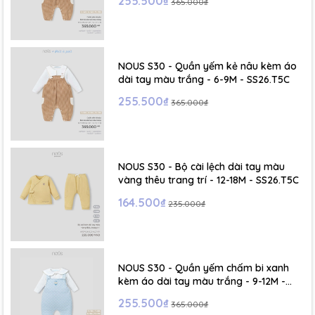
255.500₫
365.000₫
NOUS S30 - Quần yếm kẻ nâu kèm áo
dài tay màu trắng - 6-9M - SS26.T5C
255.500₫
365.000₫
NOUS S30 - Bộ cài lệch dài tay màu
vàng thêu trang trí - 12-18M - SS26.T5C
164.500₫
235.000₫
NOUS S30 - Quần yếm chấm bi xanh
kèm áo dài tay màu trắng - 9-12M -
SS26.T5C
255.500₫
365.000₫