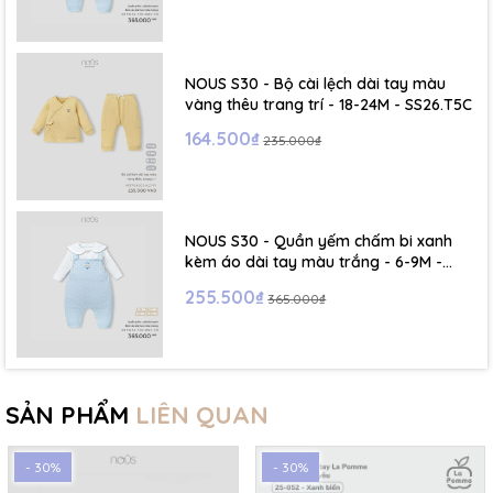
NOUS S30 - Bộ cài lệch dài tay màu
vàng thêu trang trí - 18-24M - SS26.T5C
164.500₫
235.000₫
NOUS S30 - Quần yếm chấm bi xanh
kèm áo dài tay màu trắng - 6-9M -
SS26.T5C
255.500₫
365.000₫
SẢN PHẨM
LIÊN QUAN
- 30%
- 30%