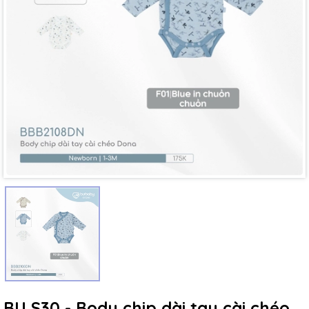
Mã giảm giá:
Ngày hết hạn:
Điều kiện:
BU S30 - Body chip dài tay cài chéo