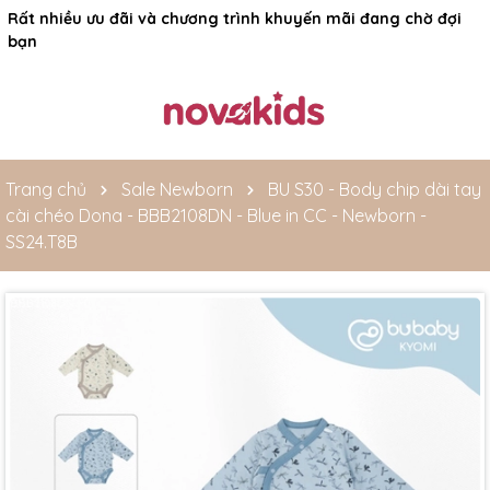
Rất nhiều ưu đãi và chương trình khuyến mãi đang chờ đợi
bạn
Trang chủ
Sale Newborn
BU S30 - Body chip dài tay
cài chéo Dona - BBB2108DN - Blue in CC - Newborn -
SS24.T8B