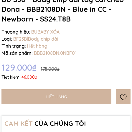
Dona - BBB2108DN - Blue in CC -
Newborn - SS24.T8B
Thương hiệu:
BUBABY XÓA
Loại:
BF23B|Body chip dài
Tình trạng:
Hết hàng
Mã sản phẩm:
BBB2108DN.0NBF01
129.000₫
175.000₫
Tiết kiệm:
46.000₫
HẾT HÀNG
CAM KẾT
CỦA CHÚNG TÔI