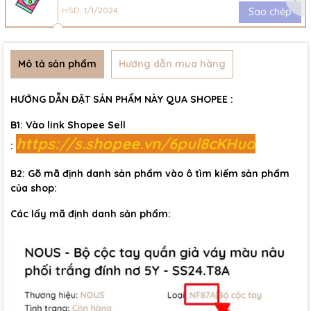
HSD: 1/1/2024
Sao chép
Mô tả sản phẩm
Hướng dẫn mua hàng
HƯỚNG DẪN ĐẶT SẢN PHẨM NÀY QUA SHOPEE :
B1: Vào link Shopee Sell
https://s.shopee.vn/6pul8cKHua
:
B2: Gõ mã định danh sản phẩm vào ô tìm kiếm sản phẩm
của shop:
Các lấy mã định danh sản phẩm: