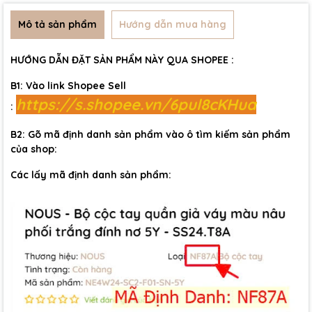
Mô tả sản phẩm
Hướng dẫn mua hàng
HƯỚNG DẪN ĐẶT SẢN PHẨM NÀY QUA SHOPEE :
B1: Vào link Shopee Sell
https://s.shopee.vn/6pul8cKHua
:
B2: Gõ mã định danh sản phẩm vào ô tìm kiếm sản phẩm
của shop:
Các lấy mã định danh sản phẩm: