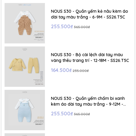
NOUS S30 - Quần yếm kẻ nâu kèm áo
dài tay màu trắng - 6-9M - SS26.T5C
255.500₫
365.000₫
NOUS S30 - Bộ cài lệch dài tay màu
vàng thêu trang trí - 12-18M - SS26.T5C
164.500₫
235.000₫
NOUS S30 - Quần yếm chấm bi xanh
kèm áo dài tay màu trắng - 9-12M -
SS26.T5C
255.500₫
365.000₫