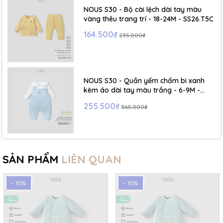
NOUS S30 - Bộ cài lệch dài tay màu
vàng thêu trang trí - 18-24M - SS26.T5C
164.500₫
235.000₫
NOUS S30 - Quần yếm chấm bi xanh
kèm áo dài tay màu trắng - 6-9M -
SS26.T5C
255.500₫
365.000₫
SẢN PHẨM
LIÊN QUAN
- 10%
- 10%