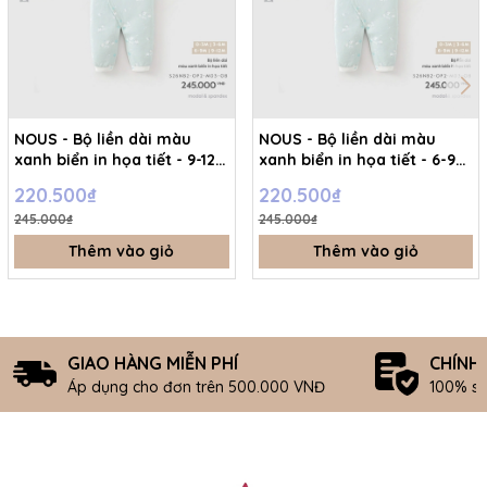
NOUS - Bộ liền dài màu
NOUS - Bộ liền dài màu
xanh biển in họa tiết - 9-12M
xanh biển in họa tiết - 6-9M
- SS26.T8A
- SS26.T8A
220.500₫
220.500₫
245.000₫
245.000₫
Thêm vào giỏ
Thêm vào giỏ
GIAO HÀNG MIỄN PHÍ
CHÍNH
Áp dụng cho đơn trên 500.000 VNĐ
100% s