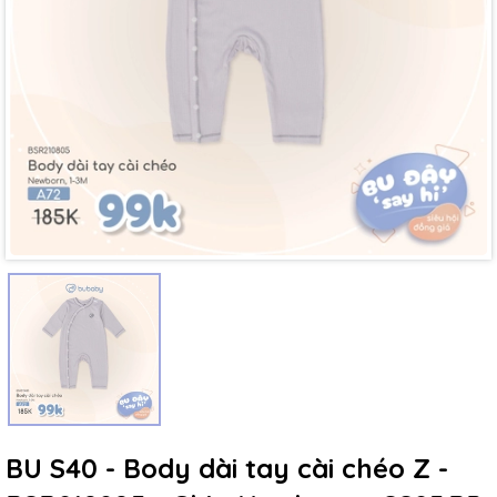
Mã giảm giá:
Ngày hết hạn:
Điều kiện:
BU S40 - Body dài tay cài chéo Z -