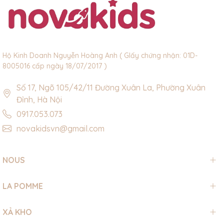
Hộ Kinh Doanh Nguyễn Hoàng Anh ( GIấy chứng nhận: 01D-
8005016 cấp ngày 18/07/2017 )
Số 17, Ngõ 105/42/11 Đường Xuân La, Phường Xuân
Đỉnh, Hà Nội
0917.053.073
novakidsvn@gmail.com
NOUS
LA POMME
XẢ KHO