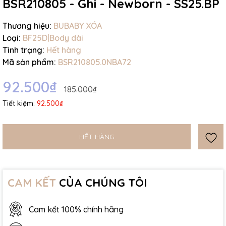
BSR210805 - Ghi - Newborn - SS25.BP
Thương hiệu:
BUBABY XÓA
Loại:
BF25D|Body dài
Tình trạng:
Hết hàng
Mã sản phẩm:
BSR210805.0NBA72
92.500₫
185.000₫
Tiết kiệm:
92.500₫
HẾT HÀNG
CAM KẾT
CỦA CHÚNG TÔI
Cam kết 100% chính hãng