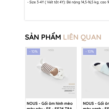
- Size 3-4Y ( Viết tắt 4Y): Bé nặng 14,5-16,5 kg; cao
SẢN PHẨM
LIÊN QUAN
- 10%
- 10%
NOUS - Gối ôm hình mèo
NOUS - Gối ô
màu nâu - FS - SS26.T8A
màu xanh - FS