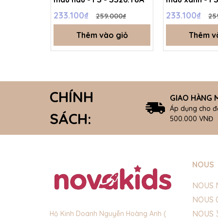
233.100₫
233.100₫
259.000₫
25
Thêm vào giỏ
Thêm v
CHÍNH
GIAO HÀNG M
Áp dụng cho đ
SÁCH:
500.000 VNĐ
NOUS
NOUS 
NOUS 
NOUS 
Hộ Kinh Doanh Nguyễn Hoàng Anh (