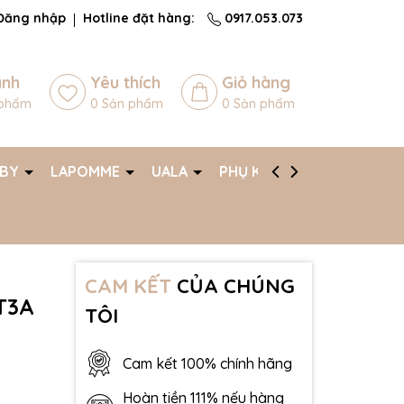
Đăng nhập
Hotline đặt hàng:
0917.053.073
ánh
Yêu thích
Giỏ hàng
phẩm
0
Sản phẩm
0
Sản phẩm
ABY
LAPOMME
UALA
PHỤ KIỆN
AFF
CAM KẾT
CỦA CHÚNG
.T3A
TÔI
Cam kết 100% chính hãng
Hoàn tiền 111% nếu hàng