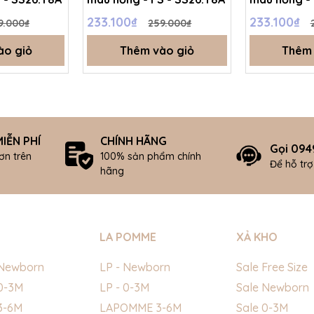
233.100₫
233.100₫
9.000₫
259.000₫
ào giỏ
Thêm vào giỏ
Thêm 
IỄN PHÍ
CHÍNH HÃNG
Gọi 094
ơn trên
100% sản phẩm chính
Để hỗ tr
hãng
LA POMME
XẢ KHO
Newborn
LP - Newborn
Sale Free Size
0-3M
LP - 0-3M
Sale Newborn
3-6M
LAPOMME 3-6M
Sale 0-3M