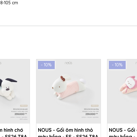
 98-105 cm
- 10%
- 10%
m hình chó
NOUS - Gối ôm hình thỏ
NOUS - Gối
 - SS26.T8A
màu hồng - FS - SS26.T8A
màu hồng - 