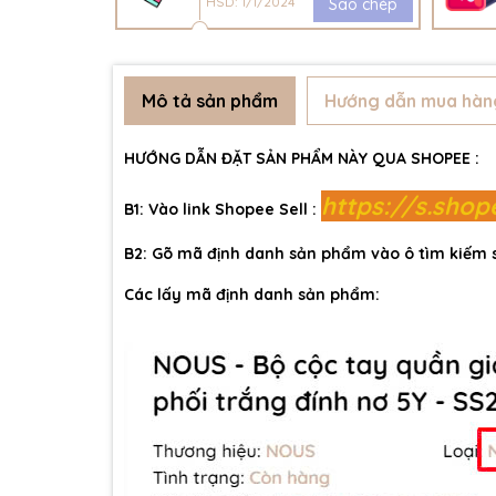
HSD: 1/1/2024
Sao chép
Mô tả sản phẩm
Hướng dẫn mua hàn
HƯỚNG DẪN ĐẶT SẢN PHẨM NÀY QUA SHOPEE :
https://s.sho
B1: Vào link Shopee Sell :
B2: Gõ mã định danh sản phẩm vào ô tìm kiếm
Các lấy mã định danh sản phẩm: