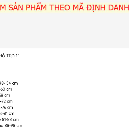
Ỗ TRỢ 1:1
 48- 54 cm
5-60 cm
-68 cm
8-72 cm
72-76 cm
 76-81 cm
ao 81-88 cm
 cao 88-98 cm