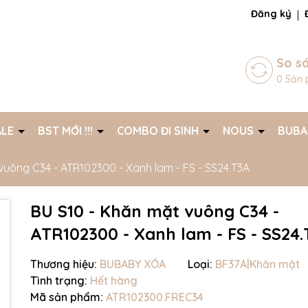
ng chờ đợi bạn
Đăng ký
So s
0
Sản 
ALE
BST MỚI !!!
COMBO ĐI SINH
NOUS
BUB
vuông C34 - ATR102300 - Xanh lam - FS - SS24.T3A
BU S10 - Khăn mặt vuông C34 -
ATR102300 - Xanh lam - FS - SS24
Thương hiệu:
BUBABY XÓA
Loại:
BF37A|Khăn mặt
Tình trạng:
Hết hàng
Mã giảm giá:
Mã sản phẩm:
ATR102300.FREC34