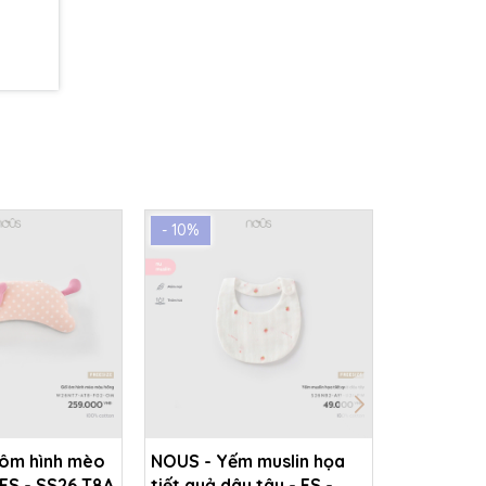
- 10%
- 10%
 ôm hình mèo
NOUS - Yếm muslin họa
NOUS - Gố
FS - SS26.T8A
tiết quả dâu tây - FS -
thêu con 