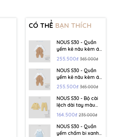
CÓ THỂ
BẠN THÍCH
NOUS S30 - Quần
yếm kẻ nâu kèm áo
dài tay màu trắng -
255.500₫
365.000₫
3-6M - SS26.T5C
NOUS S30 - Quần
yếm kẻ nâu kèm áo
dài tay màu trắng -
255.500₫
365.000₫
6-9M - SS26.T5C
NOUS S30 - Bộ cài
lệch dài tay màu
vàng thêu trang trí
164.500₫
235.000₫
- 12-18M - SS26.T5C
NOUS S30 - Quần
yếm chấm bi xanh