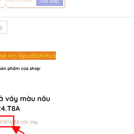
HSD: 1/1/2024
Sao chép
g
pee.vn/6pul8cKHua
 sản phẩm của shop: