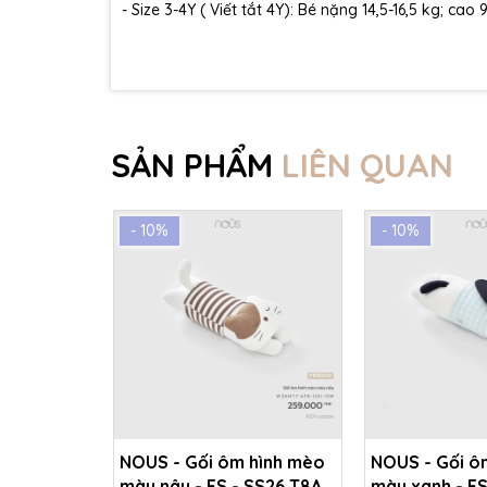
- Size 3-4Y ( Viết tắt 4Y): Bé nặng 14,5-16,5 kg; cao
SẢN PHẨM
LIÊN QUAN
- 10%
- 10%
NOUS - Gối ôm hình mèo
NOUS - Gối ô
màu nâu - FS - SS26.T8A
màu xanh - FS