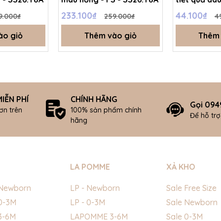
SS26.T8A
233.100₫
44.100₫
9.000₫
259.000₫
4
ào giỏ
Thêm vào giỏ
Thêm 
IỄN PHÍ
CHÍNH HÃNG
Gọi 094
ơn trên
100% sản phẩm chính
Để hỗ tr
hãng
LA POMME
XẢ KHO
Newborn
LP - Newborn
Sale Free Size
0-3M
LP - 0-3M
Sale Newborn
3-6M
LAPOMME 3-6M
Sale 0-3M