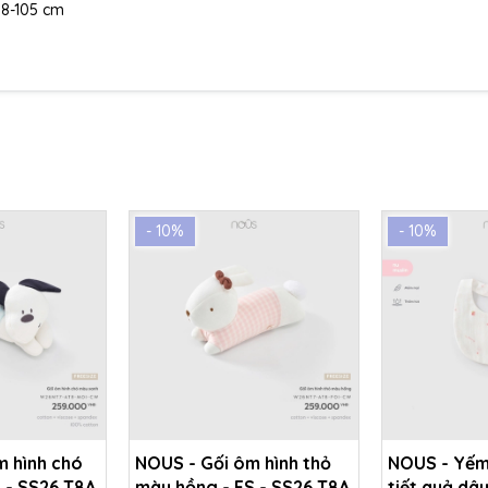
 98-105 cm
- 10%
- 10%
m hình chó
NOUS - Gối ôm hình thỏ
NOUS - Yếm
 - SS26.T8A
màu hồng - FS - SS26.T8A
tiết quả dâu