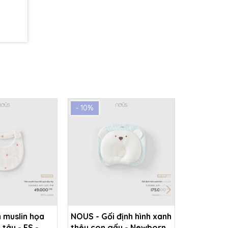
- 10%
- 10%
 muslin họa
NOUS - Gối định hình xanh
NOUS - Yế
 tây - FS -
thêu con gấu - Newborn -
tiết quả l