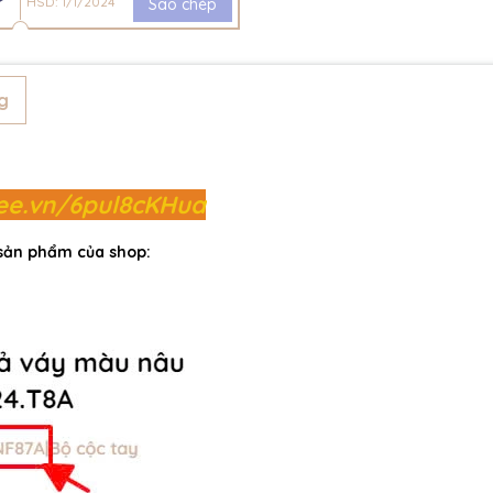
HSD: 1/1/2024
Sao chép
g
pee.vn/6pul8cKHua
 sản phẩm của shop: