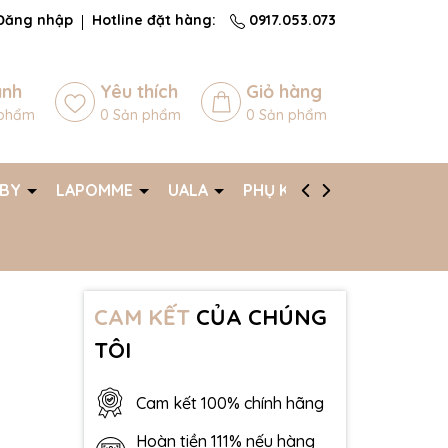
Đăng nhập
Hotline đặt hàng:
0917.053.073
ánh
Yêu thích
Giỏ hàng
phẩm
0
Sản phẩm
0
Sản phẩm
ABY
LAPOMME
UALA
PHỤ KIỆN
AFF
CAM KẾT
CỦA CHÚNG
-
TÔI
Cam kết 100% chính hãng
Hoàn tiền 111% nếu hàng