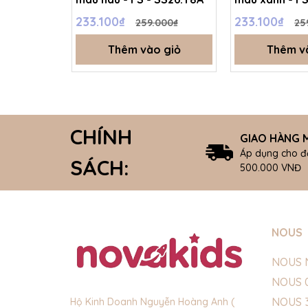
233.100₫
233.100₫
259.000₫
25
Thêm vào giỏ
Thêm v
CHÍNH
GIAO HÀNG M
Áp dụng cho đ
SÁCH:
500.000 VNĐ
NOUS
NOUS 
NOUS 
NOUS 
Hộ Kinh Doanh Nguyễn Hoàng Anh (