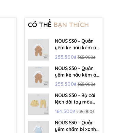
CÓ THỂ
BẠN THÍCH
NOUS S30 - Quần
yếm kẻ nâu kèm áo
dài tay màu trắng -
255.500₫
365.000₫
3-6M - SS26.T5C
NOUS S30 - Quần
yếm kẻ nâu kèm áo
dài tay màu trắng -
255.500₫
365.000₫
6-9M - SS26.T5C
NOUS S30 - Bộ cài
lệch dài tay màu
vàng thêu trang trí
164.500₫
235.000₫
- 12-18M - SS26.T5C
NOUS S30 - Quần
yếm chấm bi xanh