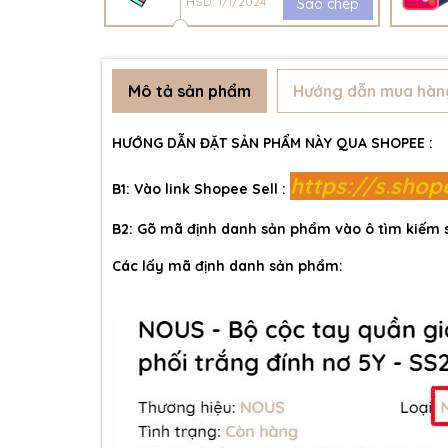
HSD: 1/1/2024
Sao chép
Mô tả sản phẩm
Hướng dẫn mua hàn
HƯỚNG DẪN ĐẶT SẢN PHẨM NÀY QUA SHOPEE :
https://s.sho
B1: Vào link Shopee Sell :
B2: Gõ mã định danh sản phẩm vào ô tìm kiếm
Các lấy mã định danh sản phẩm: