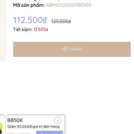
Ngày hết hạn:
Mã sản phẩm:
ABM050000.FREN10
Điều kiện:
112.500₫
125.000₫
Tiết kiệm:
12.500₫
HẾT HÀNG
BB50K
Giảm 50.000đ giá trị đơn hàng