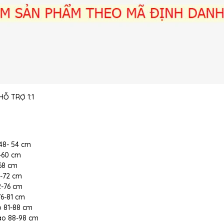
Ỗ TRỢ 1:1
 48- 54 cm
5-60 cm
-68 cm
8-72 cm
72-76 cm
 76-81 cm
ao 81-88 cm
 cao 88-98 cm