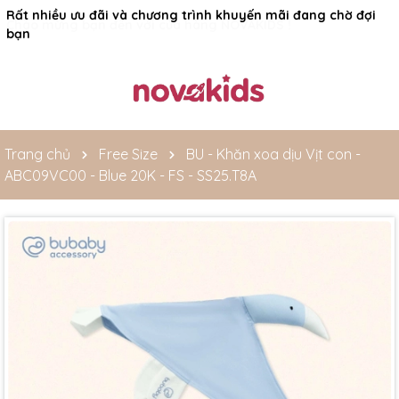
Rất nhiều ưu đãi và chương trình khuyến mãi đang chờ đợi
bạn
Trang chủ
Free Size
BU - Khăn xoa dịu Vịt con -
ABC09VC00 - Blue 20K - FS - SS25.T8A