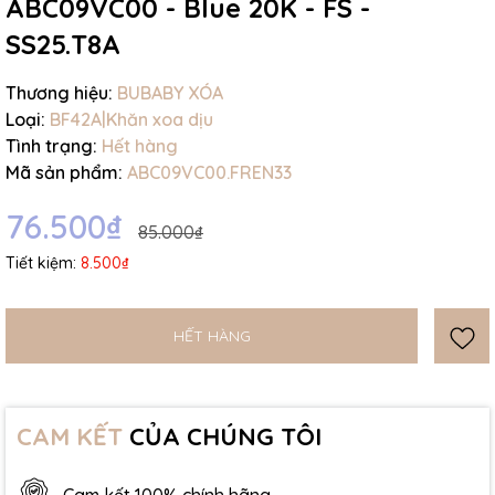
ABC09VC00 - Blue 20K - FS -
SS25.T8A
Thương hiệu:
BUBABY XÓA
Loại:
BF42A|Khăn xoa dịu
Tình trạng:
Hết hàng
Mã sản phẩm:
ABC09VC00.FREN33
76.500₫
85.000₫
Tiết kiệm:
8.500₫
HẾT HÀNG
CAM KẾT
CỦA CHÚNG TÔI