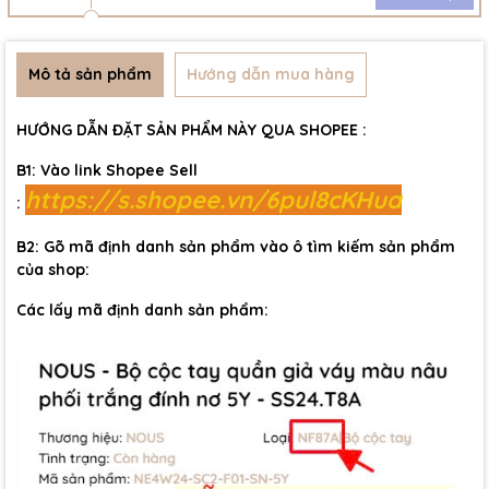
Mô tả sản phẩm
Hướng dẫn mua hàng
HƯỚNG DẪN ĐẶT SẢN PHẨM NÀY QUA SHOPEE :
B1: Vào link Shopee Sell
https://s.shopee.vn/6pul8cKHua
:
B2: Gõ mã định danh sản phẩm vào ô tìm kiếm sản phẩm
của shop:
Các lấy mã định danh sản phẩm: