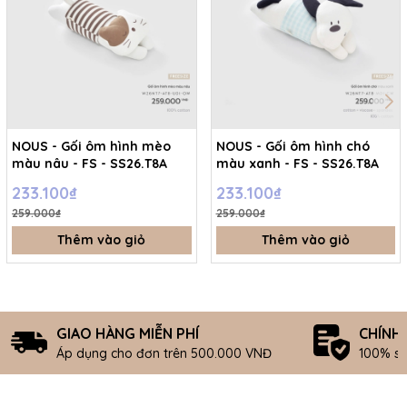
NOUS - Gối ôm hình mèo
NOUS - Gối ôm hình chó
màu nâu - FS - SS26.T8A
màu xanh - FS - SS26.T8A
233.100₫
233.100₫
259.000₫
259.000₫
Thêm vào giỏ
Thêm vào giỏ
GIAO HÀNG MIỄN PHÍ
CHÍNH
Áp dụng cho đơn trên 500.000 VNĐ
100% s