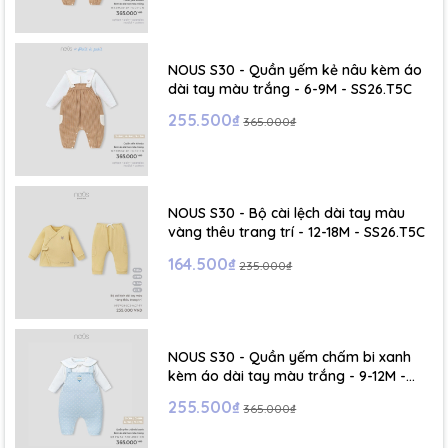
NOUS S30 - Quần yếm kẻ nâu kèm áo
dài tay màu trắng - 6-9M - SS26.T5C
255.500₫
365.000₫
NOUS S30 - Bộ cài lệch dài tay màu
vàng thêu trang trí - 12-18M - SS26.T5C
164.500₫
235.000₫
NOUS S30 - Quần yếm chấm bi xanh
kèm áo dài tay màu trắng - 9-12M -
SS26.T5C
255.500₫
365.000₫