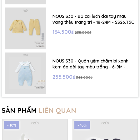
NOUS S30 - Bộ cài lệch dài tay màu
vàng thêu trang trí - 18-24M - SS26.T5C
164.500₫
235.000₫
NOUS S30 - Quần yếm chấm bi xanh
kèm áo dài tay màu trắng - 6-9M -
SS26.T5C
255.500₫
365.000₫
SẢN PHẨM
LIÊN QUAN
- 10%
- 10%