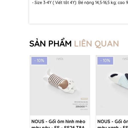
- Size 3-4Y ( Viết tắt 4Y): Bé nặng 14,5-16,5 kg; cao
SẢN PHẨM
LIÊN QUAN
- 10%
- 10%
NOUS - Gối ôm hình mèo
NOUS - Gối ô
màu nâu - FS - SS26.T8A
màu xanh - FS