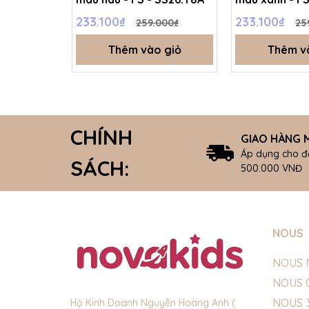
233.100₫
233.100₫
259.000₫
25
Thêm vào giỏ
Thêm v
CHÍNH
GIAO HÀNG M
Áp dụng cho đ
SÁCH:
500.000 VNĐ
NOUS
NOUS 
NOUS 
NOUS 
Hộ Kinh Doanh Nguyễn Hoàng Anh (