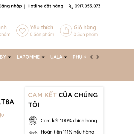
Đăng nhập
Hotline đặt hàng:
0917.053.073
ánh
Yêu thích
Giỏ hàng
phẩm
0
Sản phẩm
0
Sản phẩm
ABY
LAPOMME
UALA
PHỤ KIỆN
AFF
CAM KẾT
CỦA CHÚNG
.T8A
TÔI
ịu
Cam kết 100% chính hãng
Hoàn tiền 111% nếu hàng