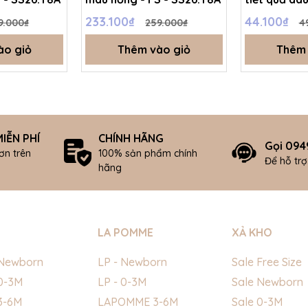
SS26.T8A
233.100₫
44.100₫
9.000₫
259.000₫
4
ào giỏ
Thêm vào giỏ
Thêm 
IỄN PHÍ
CHÍNH HÃNG
Gọi 094
ơn trên
100% sản phẩm chính
Để hỗ tr
hãng
LA POMME
XẢ KHO
Newborn
LP - Newborn
Sale Free Size
0-3M
LP - 0-3M
Sale Newborn
3-6M
LAPOMME 3-6M
Sale 0-3M