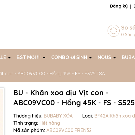
ng chờ đợi bạn
Đăng ký
So s
0
Sản 
ALE
BST MỚI !!!
COMBO ĐI SINH
NOUS
BUB
Vịt con - ABC09VC00 - Hồng 45K - FS - SS25.T8A
BU - Khăn xoa dịu Vịt con -
ABC09VC00 - Hồng 45K - FS - SS25
Thương hiệu:
BUBABY XÓA
Loại:
BF42A|Khăn xoa d
Tình trạng:
Hết hàng
Mã giảm giá:
Mã sản phẩm:
ABC09VC00.FREN32