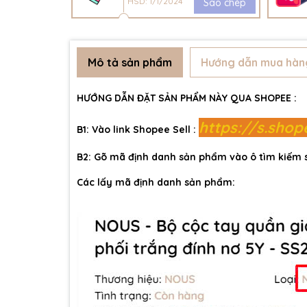
HSD: 1/1/2024
Sao chép
Mô tả sản phẩm
Hướng dẫn mua hàn
HƯỚNG DẪN ĐẶT SẢN PHẨM NÀY QUA SHOPEE :
https://s.sho
B1: Vào link Shopee Sell :
B2: Gõ mã định danh sản phẩm vào ô tìm kiếm
Các lấy mã định danh sản phẩm: