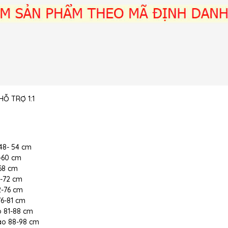
Ỗ TRỢ 1:1
 48- 54 cm
5-60 cm
-68 cm
8-72 cm
72-76 cm
 76-81 cm
ao 81-88 cm
 cao 88-98 cm