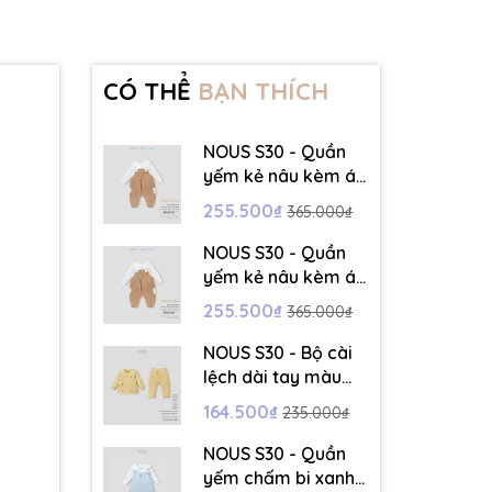
CÓ THỂ
BẠN THÍCH
NOUS S30 - Quần
yếm kẻ nâu kèm áo
dài tay màu trắng -
255.500₫
365.000₫
3-6M - SS26.T5C
NOUS S30 - Quần
yếm kẻ nâu kèm áo
dài tay màu trắng -
255.500₫
365.000₫
6-9M - SS26.T5C
NOUS S30 - Bộ cài
lệch dài tay màu
vàng thêu trang trí
164.500₫
235.000₫
- 12-18M - SS26.T5C
NOUS S30 - Quần
yếm chấm bi xanh