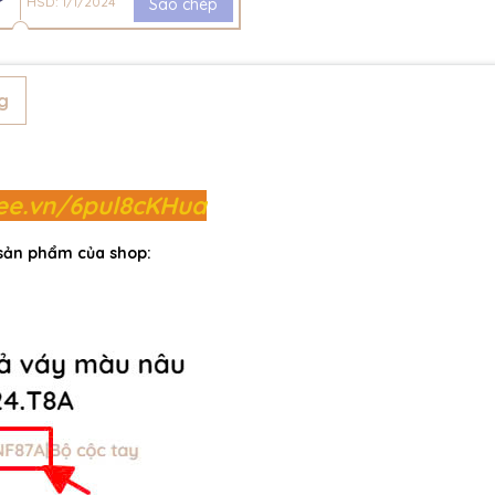
HSD: 1/1/2024
Sao chép
g
pee.vn/6pul8cKHua
 sản phẩm của shop: