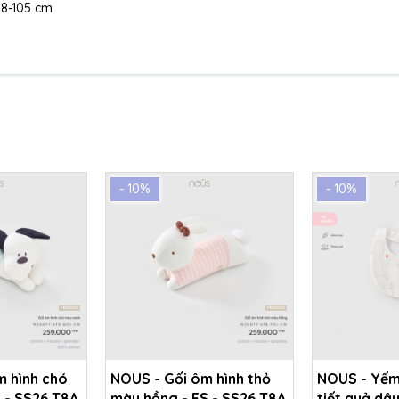
 98-105 cm
- 10%
- 10%
m hình chó
NOUS - Gối ôm hình thỏ
NOUS - Yếm
 - SS26.T8A
màu hồng - FS - SS26.T8A
tiết quả dâu