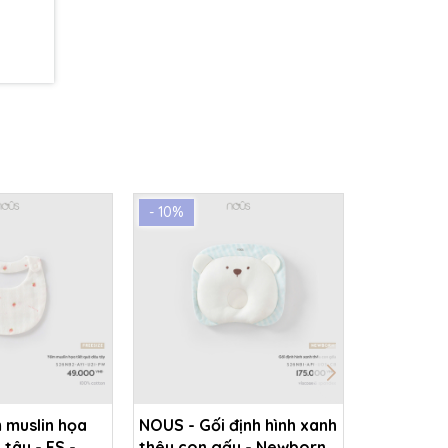
- 10%
- 10%
 muslin họa
NOUS - Gối định hình xanh
NOUS - Yế
 tây - FS -
thêu con gấu - Newborn -
tiết quả l