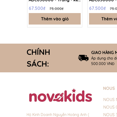
cam - Free size -
Hồng - Free s
67.500₫
67.500₫
75.000₫
75.
SS26.T4C
SS26.T4C
Thêm vào giỏ
Thêm v
CHÍNH
GIAO HÀNG M
Áp dụng cho đ
SÁCH:
500.000 VNĐ
NOUS
NOUS 
NOUS 
NOUS 
Hộ Kinh Doanh Nguyễn Hoàng Anh (