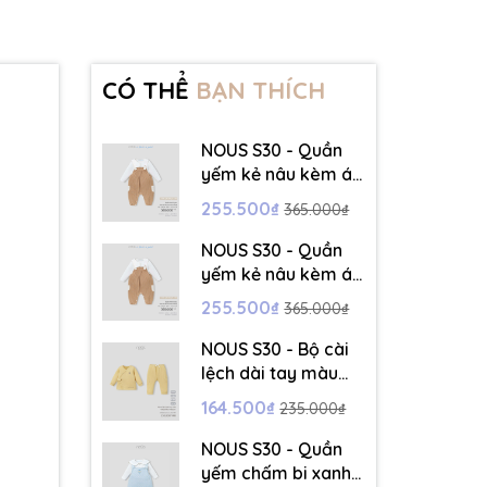
CÓ THỂ
BẠN THÍCH
NOUS S30 - Quần
yếm kẻ nâu kèm áo
dài tay màu trắng -
255.500₫
365.000₫
3-6M - SS26.T5C
NOUS S30 - Quần
yếm kẻ nâu kèm áo
dài tay màu trắng -
255.500₫
365.000₫
6-9M - SS26.T5C
NOUS S30 - Bộ cài
lệch dài tay màu
vàng thêu trang trí
164.500₫
235.000₫
- 12-18M - SS26.T5C
NOUS S30 - Quần
yếm chấm bi xanh