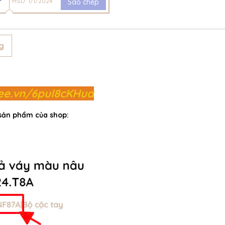
HSD: 1/1/2024
Sao chép
g
pee.vn/6pul8cKHua
 sản phẩm của shop: