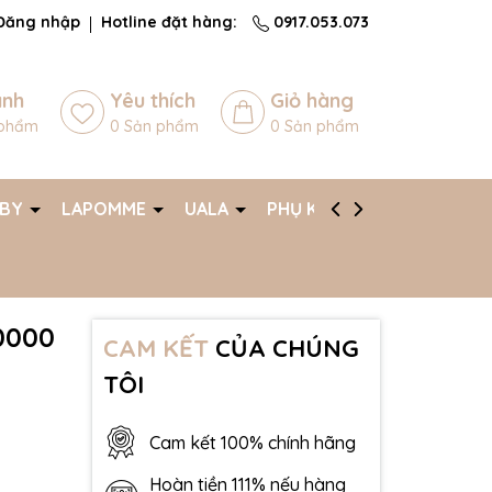
Đăng nhập
Hotline đặt hàng:
0917.053.073
ánh
Yêu thích
Giỏ hàng
phẩm
0
Sản phẩm
0
Sản phẩm
ABY
LAPOMME
UALA
PHỤ KIỆN
AFF
0000
CAM KẾT
CỦA CHÚNG
TÔI
Cam kết 100% chính hãng
Hoàn tiền 111% nếu hàng