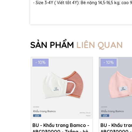
- Size 3-4Y ( Viết tắt 4Y): Bé nặng 14,5-16,5 kg; cao
SẢN PHẨM
LIÊN QUAN
- 10%
- 10%
BU - Khẩu trang Bamco -
BU - Khẩu tr
ABC030000 - Trắng - kẻ
ABC030000 - 