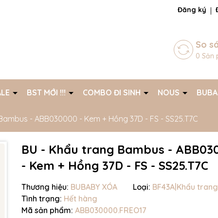
ng chờ đợi bạn
Đăng ký
So s
0
Sản 
ALE
BST MỚI !!!
COMBO ĐI SINH
NOUS
BUB
 Bambus - ABB030000 - Kem + Hồng 37D - FS - SS25.T7C
BU - Khẩu trang Bambus - ABB03
- Kem + Hồng 37D - FS - SS25.T7C
Thương hiệu:
BUBABY XÓA
Loại:
BF43A|Khẩu trang
Tình trạng:
Hết hàng
Mã giảm giá:
Mã sản phẩm:
ABB030000.FREO17