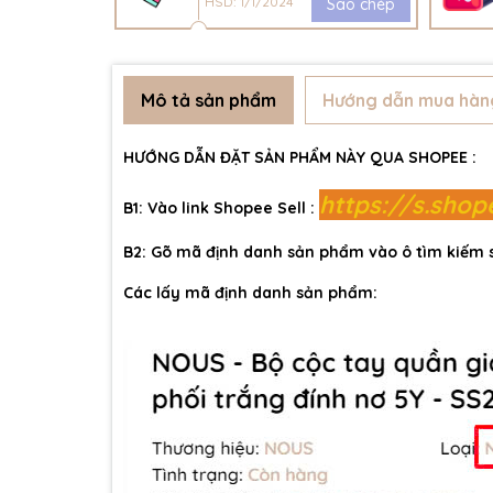
HSD: 1/1/2024
Sao chép
Mô tả sản phẩm
Hướng dẫn mua hàn
HƯỚNG DẪN ĐẶT SẢN PHẨM NÀY QUA SHOPEE :
https://s.sho
B1: Vào link Shopee Sell :
B2: Gõ mã định danh sản phẩm vào ô tìm kiếm
Các lấy mã định danh sản phẩm: