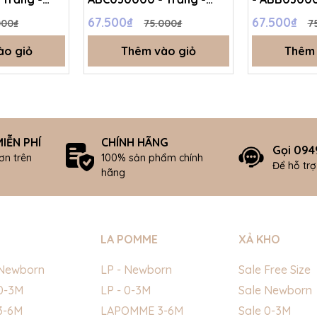
ize -
Blue - Free size -
- Free size 
67.500₫
67.500₫
000₫
75.000₫
7
SS26.T4C
ào giỏ
Thêm vào giỏ
Thêm 
IỄN PHÍ
CHÍNH HÃNG
Gọi 094
ơn trên
100% sản phẩm chính
Để hỗ tr
hãng
LA POMME
XẢ KHO
Newborn
LP - Newborn
Sale Free Size
0-3M
LP - 0-3M
Sale Newborn
3-6M
LAPOMME 3-6M
Sale 0-3M