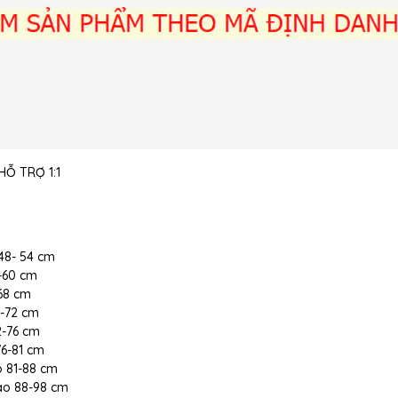
Ỗ TRỢ 1:1
 48- 54 cm
5-60 cm
-68 cm
8-72 cm
72-76 cm
 76-81 cm
ao 81-88 cm
 cao 88-98 cm