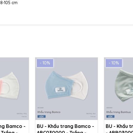
 98-105 cm
- 10%
- 10%
ang Bamco -
BU - Khẩu trang Bamco -
BU - Khẩu 
Trắng -
ABC030000 - Trắng -
- ABB030000