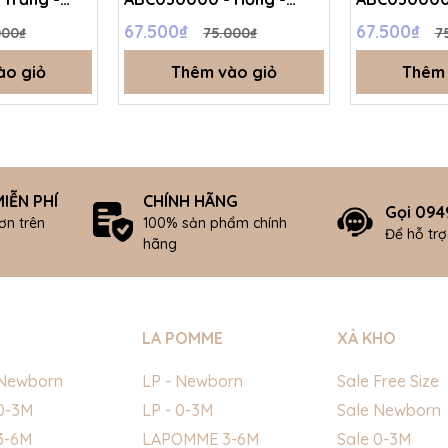
m - Free
Xanh matcha - Free size -
cam - Free s
67.500₫
67.500₫
000₫
75.000₫
7
4C
SS26.T4C
SS26.T4C
ào giỏ
Thêm vào giỏ
Thêm 
IỄN PHÍ
CHÍNH HÃNG
Gọi 094
ơn trên
100% sản phẩm chính
Để hỗ tr
hãng
LA POMME
XẢ KHO
Newborn
LP - Newborn
Sale Free Size
0-3M
LP - 0-3M
Sale Newborn
3-6M
LAPOMME 3-6M
Sale 0-3M