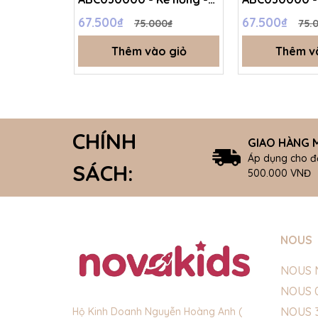
trắng in - Free size -
xanh olive đậ
67.500₫
67.500₫
75.000₫
75.
SS26.T4C
size - SS26.T
Thêm vào giỏ
Thêm v
CHÍNH
GIAO HÀNG M
Áp dụng cho đ
SÁCH:
500.000 VNĐ
NOUS
NOUS 
NOUS 
NOUS 
Hộ Kinh Doanh Nguyễn Hoàng Anh (