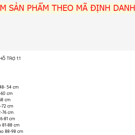
Ỗ TRỢ 1:1
 48- 54 cm
5-60 cm
-68 cm
8-72 cm
72-76 cm
 76-81 cm
ao 81-88 cm
 cao 88-98 cm