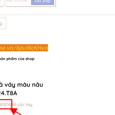
HSD: 1/1/2024
Sao chép
g
pee.vn/6pul8cKHua
 sản phẩm của shop: