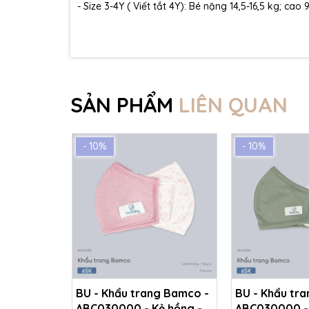
- Size 3-4Y ( Viết tắt 4Y): Bé nặng 14,5-16,5 kg; cao
SẢN PHẨM
LIÊN QUAN
- 10%
- 10%
BU - Khẩu trang Bamco -
BU - Khẩu tr
ABC030000 - Kẻ hồng -
ABC030000 - 