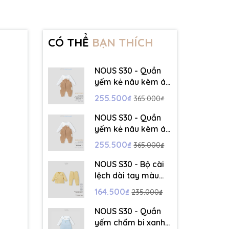
CÓ THỂ
BẠN THÍCH
NOUS S30 - Quần
yếm kẻ nâu kèm áo
dài tay màu trắng -
255.500₫
365.000₫
3-6M - SS26.T5C
NOUS S30 - Quần
yếm kẻ nâu kèm áo
dài tay màu trắng -
255.500₫
365.000₫
6-9M - SS26.T5C
NOUS S30 - Bộ cài
lệch dài tay màu
vàng thêu trang trí
164.500₫
235.000₫
- 12-18M - SS26.T5C
NOUS S30 - Quần
yếm chấm bi xanh