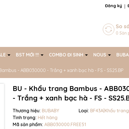
ng chờ đợi bạn
Đăng ký
So s
0
Sản 
ALE
BST MỚI !!!
COMBO ĐI SINH
NOUS
BUB
Bambus - ABB030000 - Trắng + xanh bạc hà - FS - SS25.BP
BU - Khẩu trang Bambus - ABB03
- Trắng + xanh bạc hà - FS - SS25.
Thương hiệu:
BUBABY
Loại:
BF43A|Khẩu trang
Tình trạng:
Hết hàng
Mã giảm giá:
Mã sản phẩm:
ABB030000.FREE51