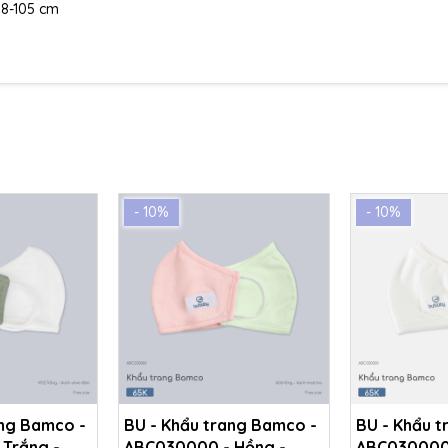
 98-105 cm
- 10%
- 10%
ang Bamco -
BU - Khẩu trang Bamco -
BU - Khẩu t
Trắng -
ABC030000 - Hồng -
ABC030000 