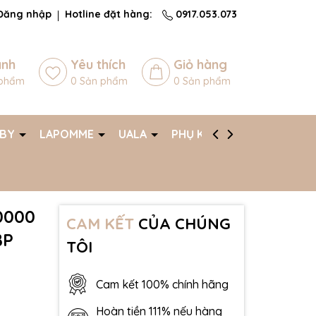
Đăng nhập
Hotline đặt hàng:
0917.053.073
ánh
Yêu thích
Giỏ hàng
phẩm
0
Sản phẩm
0
Sản phẩm
ABY
LAPOMME
UALA
PHỤ KIỆN
AFF
0000
CAM KẾT
CỦA CHÚNG
BP
TÔI
Cam kết 100% chính hãng
Hoàn tiền 111% nếu hàng