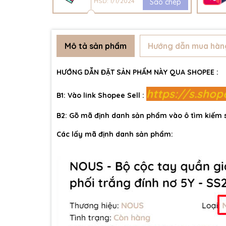
HSD: 1/1/2024
Sao chép
Mô tả sản phẩm
Hướng dẫn mua hàn
HƯỚNG DẪN ĐẶT SẢN PHẨM NÀY QUA SHOPEE :
https://s.sho
B1: Vào link Shopee Sell :
B2: Gõ mã định danh sản phẩm vào ô tìm kiếm
Các lấy mã định danh sản phẩm: