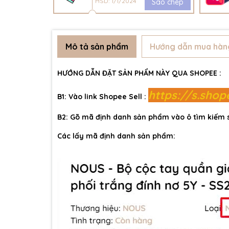
HSD: 1/1/2024
Sao chép
Mô tả sản phẩm
Hướng dẫn mua hàn
HƯỚNG DẪN ĐẶT SẢN PHẨM NÀY QUA SHOPEE :
https://s.sho
B1: Vào link Shopee Sell :
B2: Gõ mã định danh sản phẩm vào ô tìm kiếm
Các lấy mã định danh sản phẩm: