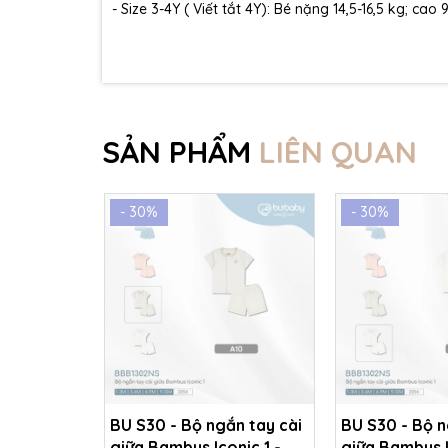
- Size 3-4Y ( Viết tắt 4Y): Bé nặng 14,5-16,5 kg; cao
SẢN PHẨM
LIÊN QUAN
- 30%
- 30%
BU S30 - Bộ ngắn tay cài
BU S30 - Bộ n
giữa Bambus Iconic 1 -
giữa Bambus I