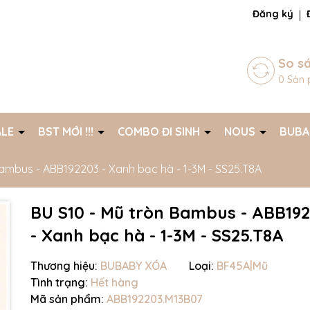
ng chờ đợi bạn
Đăng ký
So s
0
Sản 
ALE
BST MỚI !!!
COMBO ĐI SINH
NOUS
BUB
Bambus - ABB192203 - Xanh bạc hà - 1-3M - SS25.T8A
BU S10 - Mũ tròn Bambus - ABB19
- Xanh bạc hà - 1-3M - SS25.T8A
Thương hiệu:
BUBABY XÓA
Loại:
BF45A|Mũ
Tình trạng:
Hết hàng
Mã giảm giá:
Mã sản phẩm:
ABB192203.M13B07