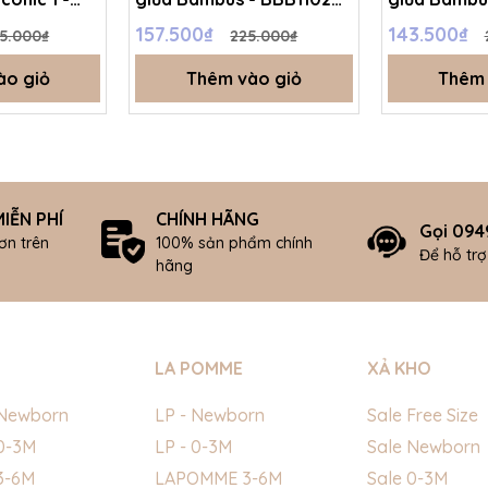
Trắng A12 -
- Hồng D86 - 1-3M -
BBB130203 -
157.500₫
143.500₫
5.000₫
225.000₫
P
SS25.BP
3M - SS25.B
ào giỏ
Thêm vào giỏ
Thêm 
IỄN PHÍ
CHÍNH HÃNG
Gọi 094
ơn trên
100% sản phẩm chính
Để hỗ tr
hãng
LA POMME
XẢ KHO
Newborn
LP - Newborn
Sale Free Size
0-3M
LP - 0-3M
Sale Newborn
3-6M
LAPOMME 3-6M
Sale 0-3M