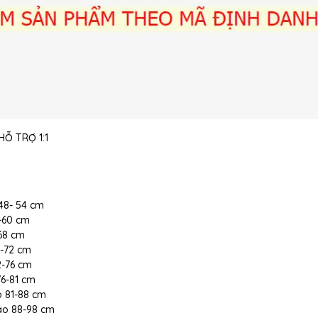
Ỗ TRỢ 1:1
 48- 54 cm
5-60 cm
-68 cm
8-72 cm
72-76 cm
 76-81 cm
ao 81-88 cm
 cao 88-98 cm