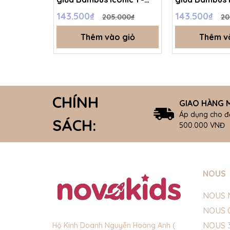
BBB1302NS - Be - 1-3M -
BBB1302NS - 
143.500₫
143.500₫
205.000₫
20
SS25.BP
1-3M - SS25.B
Thêm vào giỏ
Thêm v
CHÍNH
GIAO HÀNG M
Áp dụng cho đ
SÁCH:
500.000 VNĐ
NOUS
NOUS 
NOUS 
NOUS 
Hộ Kinh Doanh Nguyễn Hoàng Anh (