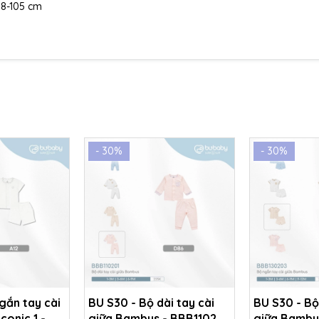
 98-105 cm
- 30%
- 30%
gắn tay cài
BU S30 - Bộ dài tay cài
BU S30 - Bộ
conic 1 -
giữa Bambus - BBB110201
giữa Bambu