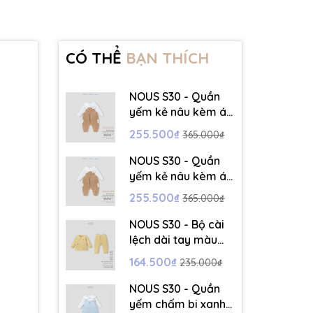
CÓ THỂ
BẠN THÍCH
NOUS S30 - Quần
yếm kẻ nâu kèm áo
dài tay màu trắng -
255.500₫
365.000₫
3-6M - SS26.T5C
NOUS S30 - Quần
yếm kẻ nâu kèm áo
dài tay màu trắng -
255.500₫
365.000₫
6-9M - SS26.T5C
NOUS S30 - Bộ cài
lệch dài tay màu
vàng thêu trang trí
164.500₫
235.000₫
- 12-18M - SS26.T5C
NOUS S30 - Quần
yếm chấm bi xanh