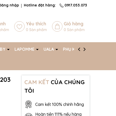
Đăng nhập
Hotline đặt hàng:
0917.053.073
ánh
Yêu thích
Giỏ hàng
phẩm
0
Sản phẩm
0
Sản phẩm
ABY
LAPOMME
UALA
PHỤ KIỆN
AFF
2203
CAM KẾT
CỦA CHÚNG
TÔI
Cam kết 100% chính hãng
Hoàn tiền 111% nếu hàng