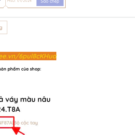
HSD: 1/1/2024
Sao chép
g
pee.vn/6pul8cKHua
 sản phẩm của shop: