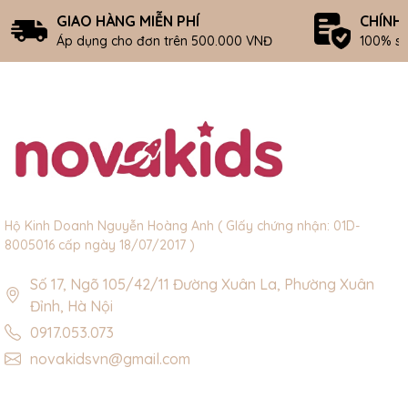
GIAO HÀNG MIỄN PHÍ
CHÍNH
Áp dụng cho đơn trên 500.000 VNĐ
100% s
Hộ Kinh Doanh Nguyễn Hoàng Anh ( GIấy chứng nhận: 01D-
8005016 cấp ngày 18/07/2017 )
Số 17, Ngõ 105/42/11 Đường Xuân La, Phường Xuân
Đỉnh, Hà Nội
0917.053.073
novakidsvn@gmail.com