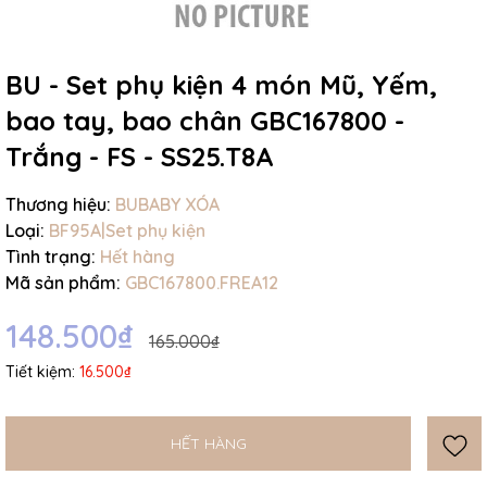
BU - Set phụ kiện 4 món Mũ, Yếm,
bao tay, bao chân GBC167800 -
Mã giảm giá:
Trắng - FS - SS25.T8A
Ngày hết hạn:
Thương hiệu:
BUBABY XÓA
Điều kiện:
Loại:
BF95A|Set phụ kiện
Tình trạng:
Hết hàng
Mã sản phẩm:
GBC167800.FREA12
148.500₫
165.000₫
Tiết kiệm:
16.500₫
HẾT HÀNG