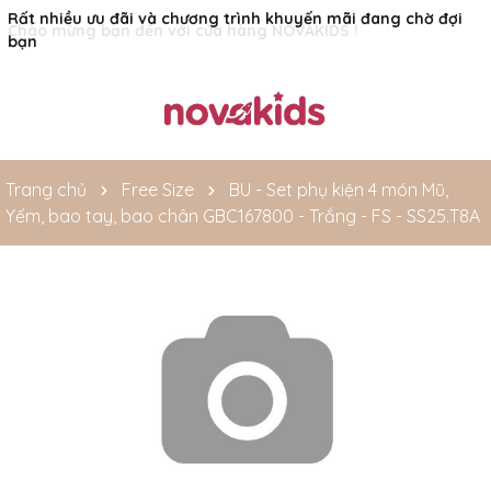
Rất nhiều ưu đãi và chương trình khuyến mãi đang chờ đợi
bạn
Trang chủ
Free Size
BU - Set phụ kiện 4 món Mũ,
Yếm, bao tay, bao chân GBC167800 - Trắng - FS - SS25.T8A