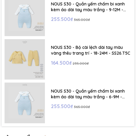
NOUS S30 - Quần yếm chấm bi xanh
kèm áo dài tay màu trắng - 9-12M -
SS26.T5C
255.500₫
365.000₫
NOUS S30 - Bộ cài lệch dài tay màu
vàng thêu trang trí - 18-24M - SS26.T5C
164.500₫
235.000₫
NOUS S30 - Quần yếm chấm bi xanh
kèm áo dài tay màu trắng - 6-9M -
SS26.T5C
255.500₫
365.000₫