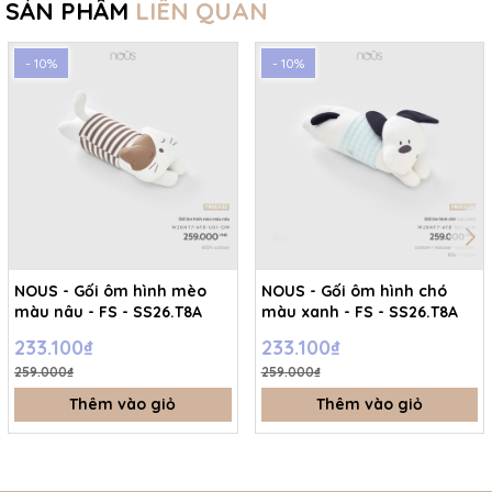
SẢN PHẨM
LIÊN QUAN
- 10%
- 10%
NOUS - Gối ôm hình mèo
NOUS - Gối ôm hình chó
màu nâu - FS - SS26.T8A
màu xanh - FS - SS26.T8A
233.100₫
233.100₫
259.000₫
259.000₫
Thêm vào giỏ
Thêm vào giỏ