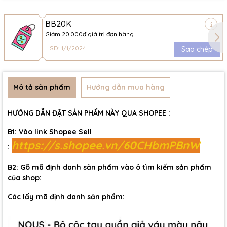
BB20K
Giảm 20.000đ giá trị đơn hàng
HSD: 1/1/2024
Sao chép
Mô tả sản phẩm
Hướng dẫn mua hàng
HƯỚNG DẪN ĐẶT SẢN PHẨM NÀY QUA SHOPEE :
B1: Vào link Shopee Sell
https://s.shopee.vn/60CHbmPBnW
:
B2: Gõ mã định danh sản phẩm vào ô tìm kiếm sản phẩm
của shop:
Các lấy mã định danh sản phẩm: