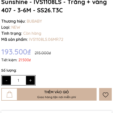
Sunshine - IVS1108LS - Trắng + vàng
407 - 3-6M - SS26.T3C
Thương hiệu:
BUBABY
Loại:
NEW
Tình trạng:
Còn hàng
Mã sản phẩm:
IVS1108LS.06MR72
193.500₫
215.000₫
Tiết kiệm:
21.500₫
Số lượng:
-
+
THÊM VÀO GIỎ
Giao hàng tận nơi miễn phí