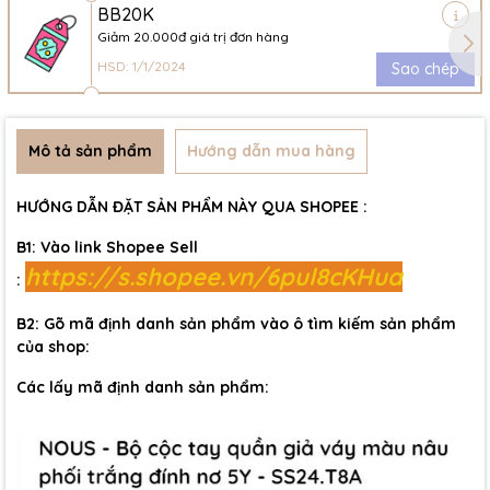
BB20K
Giảm 20.000đ giá trị đơn hàng
HSD: 1/1/2024
Sao chép
Mô tả sản phẩm
Hướng dẫn mua hàng
HƯỚNG DẪN ĐẶT SẢN PHẨM NÀY QUA SHOPEE :
B1: Vào link Shopee Sell
https://s.shopee.vn/6pul8cKHua
:
B2: Gõ mã định danh sản phẩm vào ô tìm kiếm sản phẩm
của shop:
Các lấy mã định danh sản phẩm: