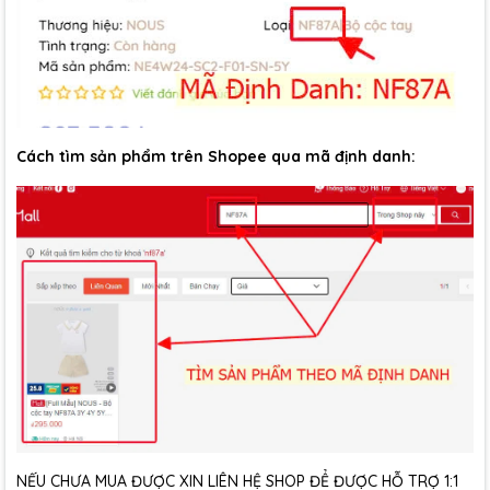
Cách tìm sản phẩm trên Shopee qua mã định danh:
NẾU CHƯA MUA ĐƯỢC XIN LIÊN HỆ SHOP ĐỂ ĐƯỢC HỖ TRỢ 1:1