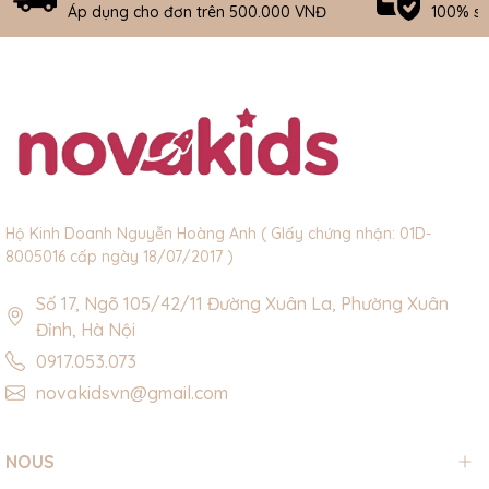
Áp dụng cho đơn trên 500.000 VNĐ
100% s
Hộ Kinh Doanh Nguyễn Hoàng Anh ( GIấy chứng nhận: 01D-
8005016 cấp ngày 18/07/2017 )
Số 17, Ngõ 105/42/11 Đường Xuân La, Phường Xuân
Đỉnh, Hà Nội
0917.053.073
novakidsvn@gmail.com
NOUS