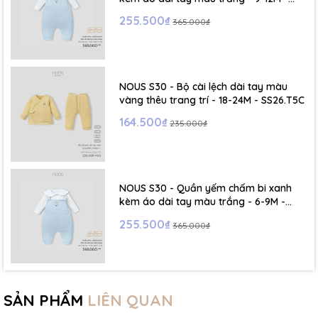
SS26.T5C
255.500₫
365.000₫
NOUS S30 - Bộ cài lệch dài tay màu
vàng thêu trang trí - 18-24M - SS26.T5C
164.500₫
235.000₫
NOUS S30 - Quần yếm chấm bi xanh
kèm áo dài tay màu trắng - 6-9M -
SS26.T5C
255.500₫
365.000₫
SẢN PHẨM
LIÊN QUAN