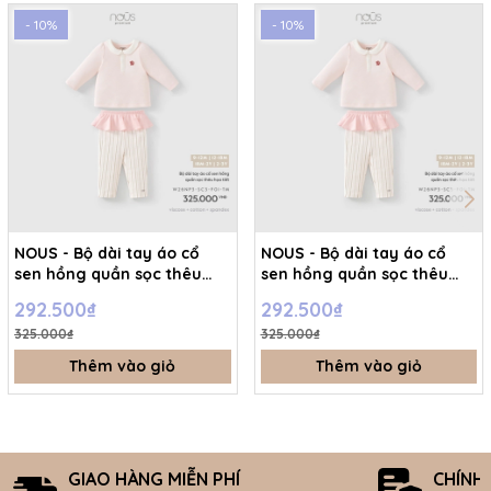
- 10%
- 10%
NOUS - Bộ dài tay áo cổ
NOUS - Bộ dài tay áo cổ
sen hồng quần sọc thêu
sen hồng quần sọc thêu
họa tiết - 2-3Y - SS26.T8A
họa tiết - 12-18M - SS26.T8A
292.500₫
292.500₫
325.000₫
325.000₫
Thêm vào giỏ
Thêm vào giỏ
GIAO HÀNG MIỄN PHÍ
CHÍNH