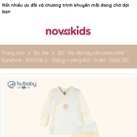
Rất nhiều ưu đãi và chương trình khuyến mãi đang chờ đợi
bạn
Trang chủ
Bộ dài
BU - Bộ dài tay cài chéo Little
Sunshine - IVS1108LS - Trắng + vàng 407 - 3-6M - SS26.T3C