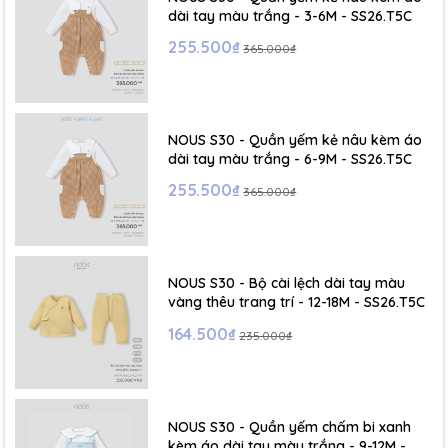
dài tay màu trắng - 3-6M - SS26.T5C
255.500₫
365.000₫
NOUS S30 - Quần yếm kẻ nâu kèm áo
dài tay màu trắng - 6-9M - SS26.T5C
255.500₫
365.000₫
NOUS S30 - Bộ cài lệch dài tay màu
vàng thêu trang trí - 12-18M - SS26.T5C
164.500₫
235.000₫
NOUS S30 - Quần yếm chấm bi xanh
kèm áo dài tay màu trắng - 9-12M -