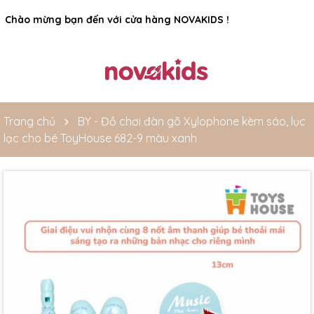
Rất nhiều ưu đãi và chương trình khuyến mãi đang chờ đợi
bạn
Trang chủ
BY - Đồ chơi đàn gõ Xylophone kèm sáo, lục
lạc cho bé ToyHouse 682-9 màu xanh