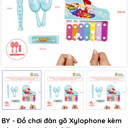
Mã giảm giá:
Ngày hết hạn:
Điều kiện:
BY - Đồ chơi đàn gõ Xylophone kèm