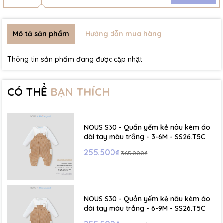
Mô tả sản phẩm
Hướng dẫn mua hàng
Thông tin sản phẩm đang được cập nhật
CÓ THỂ
BẠN THÍCH
NOUS S30 - Quần yếm kẻ nâu kèm áo
dài tay màu trắng - 3-6M - SS26.T5C
255.500₫
365.000₫
NOUS S30 - Quần yếm kẻ nâu kèm áo
dài tay màu trắng - 6-9M - SS26.T5C