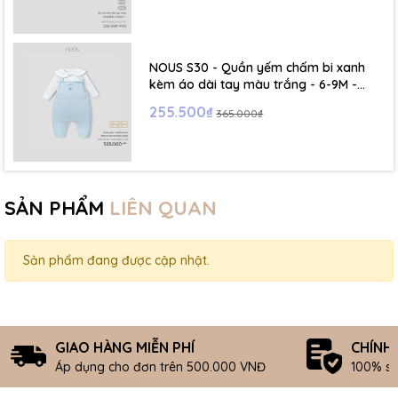
NOUS S30 - Quần yếm chấm bi xanh
kèm áo dài tay màu trắng - 6-9M -
SS26.T5C
255.500₫
365.000₫
SẢN PHẨM
LIÊN QUAN
Sản phẩm đang được cập nhật.
GIAO HÀNG MIỄN PHÍ
CHÍNH
Áp dụng cho đơn trên 500.000 VNĐ
100% s