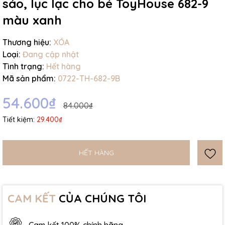
sáo, lục lạc cho bé ToyHouse 682-9
màu xanh
Thương hiệu:
XÓA
Loại:
Đang cập nhật
Tình trạng:
Hết hàng
Mã sản phẩm:
0722-TH-682-9B
54.600₫
84.000₫
Tiết kiệm:
29.400₫
HẾT HÀNG
CAM KẾT
CỦA CHÚNG TÔI