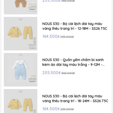
255.500₫
365.000₫
NOUS S30 - Bộ cài lệch dài tay màu
vàng thêu trang trí - 12-18M - SS26.T5C
164.500₫
235.000₫
NOUS S30 - Quần yếm chấm bi xanh
kèm áo dài tay màu trắng - 9-12M -
SS26.T5C
255.500₫
365.000₫
NOUS S30 - Bộ cài lệch dài tay màu
vàng thêu trang trí - 18-24M - SS26.T5C
164.500₫
235.000₫