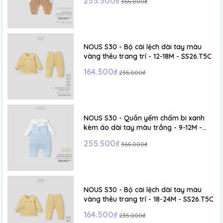
255.500₫
365.000₫
NOUS S30 - Bộ cài lệch dài tay màu
vàng thêu trang trí - 12-18M - SS26.T5C
164.500₫
235.000₫
NOUS S30 - Quần yếm chấm bi xanh
kèm áo dài tay màu trắng - 9-12M -
SS26.T5C
255.500₫
365.000₫
NOUS S30 - Bộ cài lệch dài tay màu
vàng thêu trang trí - 18-24M - SS26.T5C
164.500₫
235.000₫