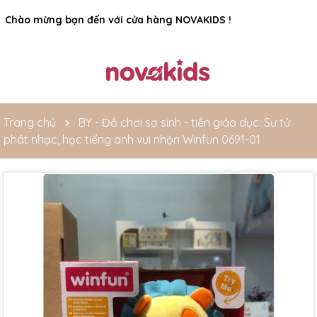
Rất nhiều ưu đãi và chương trình khuyến mãi đang chờ đợi
bạn
Trang chủ
BY - Đồ chơi sơ sinh - tiền giáo dục: Sư tử
phát nhạc, học tiếng anh vui nhộn Winfun 0691-01