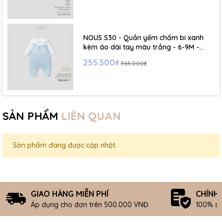
NOUS S30 - Quần yếm chấm bi xanh
kèm áo dài tay màu trắng - 6-9M -
SS26.T5C
255.500₫
365.000₫
SẢN PHẨM
LIÊN QUAN
Sản phẩm đang được cập nhật.
GIAO HÀNG MIỄN PHÍ
CHÍNH
Áp dụng cho đơn trên 500.000 VNĐ
100% s