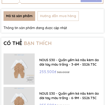
Mô tả sản phẩm
Hướng dẫn mua hàng
Thông tin sản phẩm đang được cập nhật
CÓ THỂ
BẠN THÍCH
NOUS S30 - Quần yếm kẻ nâu kèm áo
dài tay màu trắng - 3-6M - SS26.T5C
255.500₫
365.000₫
NOUS S30 - Quần yếm kẻ nâu kèm áo
dài tay màu trắng - 6-9M - SS26.T5C