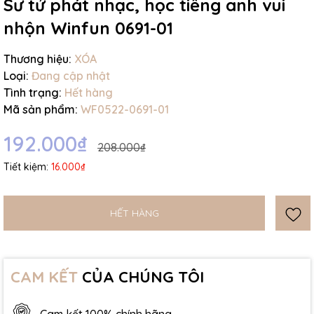
Sư tử phát nhạc, học tiếng anh vui
nhộn Winfun 0691-01
Thương hiệu:
XÓA
Loại:
Đang cập nhật
Tình trạng:
Hết hàng
Mã sản phẩm:
WF0522-0691-01
192.000₫
208.000₫
Tiết kiệm:
16.000₫
HẾT HÀNG
CAM KẾT
CỦA CHÚNG TÔI