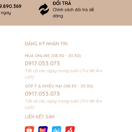
ĐỔI TRẢ
9.890.369
Chính sách đổi trả dễ
ợ ngay
dàng
ĐĂNG KÝ NHẬN TIN
MUA ONLINE (08:30 - 20:30)
0917.053.073
Tất cả các ngày trong tuần (Trừ tết Âm
Lịch)
GÓP Ý & KHIẾU NẠI (08:30 - 20:30)
0917.053.073
Tất cả các ngày trong tuần (Trừ tết Âm
Lịch)
LIÊN KẾT SÀN