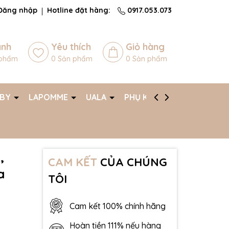
Đăng nhập
Hotline đặt hàng:
0917.053.073
ánh
Yêu thích
Giỏ hàng
phẩm
0
Sản phẩm
0
Sản phẩm
ABY
LAPOMME
UALA
PHỤ KIỆN
AFF
,
CAM KẾT
CỦA CHÚNG
a
TÔI
Cam kết 100% chính hãng
Hoàn tiền 111% nếu hàng