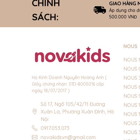
CHÍNH
GIAO HÀNG M
Áp dụng cho đ
SÁCH:
500.000 VNĐ
NOUS
NOUS 
NOUS 
NOUS 
Hộ Kinh Doanh Nguyễn Hoàng Anh (
GIấy chứng nhận: 01D-8005016 cấp
NOUS 
ngày 18/07/2017 )
NOUS 
Số 17, Ngõ 105/42/11 Đường
NOUS 1
Xuân La, Phường Xuân Đỉnh, Hà
NOUS 
Nội
NOUS 
0917.053.073
NOUS 
novakidsvn@gmail.com