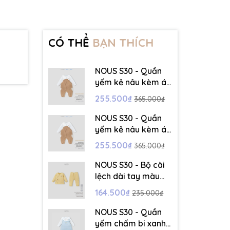
CÓ THỂ
BẠN THÍCH
NOUS S30 - Quần
yếm kẻ nâu kèm áo
dài tay màu trắng -
255.500₫
365.000₫
3-6M - SS26.T5C
NOUS S30 - Quần
yếm kẻ nâu kèm áo
dài tay màu trắng -
255.500₫
365.000₫
6-9M - SS26.T5C
NOUS S30 - Bộ cài
lệch dài tay màu
vàng thêu trang trí
164.500₫
235.000₫
- 12-18M - SS26.T5C
NOUS S30 - Quần
yếm chấm bi xanh