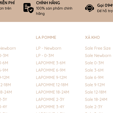
IỄN PHÍ
CHÍNH HÃNG
Gọi 094
ơn trên
100% sản phẩm chính
Để hỗ tr
hãng
LA POMME
XẢ KHO
Newborn
LP - Newborn
Sale Free Size
0-3M
LP - 0-3M
Sale Newborn
3-6M
LAPOMME 3-6M
Sale 0-3M
6-9M
LAPOMME 6-9M
Sale 3-6M
9-12M
LAPOMME 9-12M
Sale 6-9M
2-18M
LAPOMME 12-18M
Sale 9-12M
18-24M
LAPOMME 18-24M
Sale 12-18M
2-3Y
LAPOMME 2-3Y
Sale 18-24M
3-4Y
LAPOMME 3-4Y
Sale 2-3Y