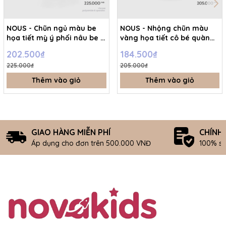
NOUS - Chũn ngủ màu be
NOUS - Nhộng chũn màu
họa tiết mỳ ý phối nâu be -
vàng họa tiết cô bé quàng
L - SS26.T7A
khăn đỏ - L - SS26.T7A
202.500₫
184.500₫
225.000₫
205.000₫
Thêm vào giỏ
Thêm vào giỏ
GIAO HÀNG MIỄN PHÍ
CHÍNH
Áp dụng cho đơn trên 500.000 VNĐ
100% s