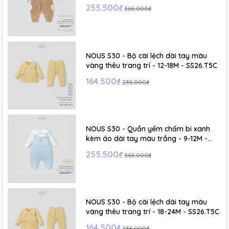
255.500₫
365.000₫
NOUS S30 - Bộ cài lệch dài tay màu
vàng thêu trang trí - 12-18M - SS26.T5C
164.500₫
235.000₫
NOUS S30 - Quần yếm chấm bi xanh
kèm áo dài tay màu trắng - 9-12M -
SS26.T5C
255.500₫
365.000₫
NOUS S30 - Bộ cài lệch dài tay màu
vàng thêu trang trí - 18-24M - SS26.T5C
164.500₫
235.000₫