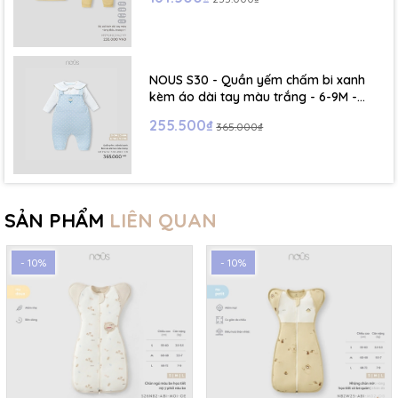
NOUS S30 - Quần yếm chấm bi xanh
kèm áo dài tay màu trắng - 6-9M -
SS26.T5C
255.500₫
365.000₫
SẢN PHẨM
LIÊN QUAN
- 10%
- 10%