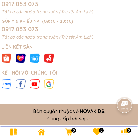
0917.053.073
Tất cả các ngày trong tuần (Trừ tết Âm Lịch)
GÓP Ý & KHIẾU NẠI (08:30 - 20:30)
0917.053.073
Tất cả các ngày trong tuần (Trừ tết Âm Lịch)
LIÊN KẾT SÀN
KẾT NỐI VỚI CHÚNG TÔI:
Bản quyền thuộc về
NOVAKIDS
.
Cung cấp bởi
Sapo
0
0
0