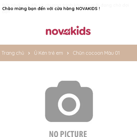
Rất nhiều ưu đãi và chương trình khuyến mãi đang chờ đợi
bạn
Trang chủ
Ủ Kén trẻ em
Chũn cocoon Màu 01