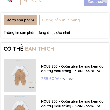
HSD: 1/1/2024
Sao chép
Mô tả sản phẩm
Hướng dẫn mua hàng
Thông tin sản phẩm đang được cập nhật
CÓ THỂ
BẠN THÍCH
NOUS S30 - Quần yếm kẻ nâu kèm áo
dài tay màu trắng - 3-6M - SS26.T5C
255.500₫
365.000₫
NOUS S30 - Quần yếm kẻ nâu kèm áo
dài tay màu trắng - 6-9M - SS26.T5C