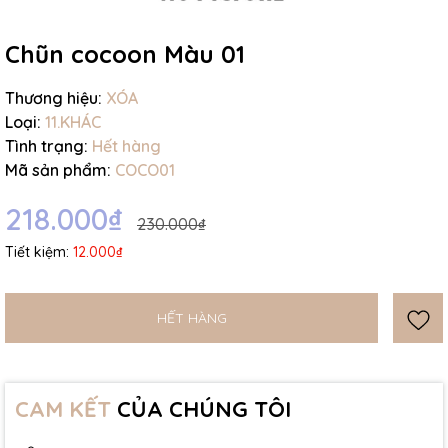
Mã giảm giá:
Chũn cocoon Màu 01
Ngày hết hạn:
Thương hiệu:
XÓA
Điều kiện:
Loại:
11.KHÁC
Tình trạng:
Hết hàng
Mã sản phẩm:
COCO01
218.000₫
230.000₫
Tiết kiệm:
12.000₫
HẾT HÀNG
CAM KẾT
CỦA CHÚNG TÔI