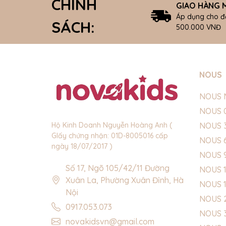
CHÍNH
GIAO HÀNG M
Áp dụng cho đ
SÁCH:
500.000 VNĐ
NOUS
NOUS 
NOUS 
NOUS 
Hộ Kinh Doanh Nguyễn Hoàng Anh (
GIấy chứng nhận: 01D-8005016 cấp
NOUS 
ngày 18/07/2017 )
NOUS 
Số 17, Ngõ 105/42/11 Đường
NOUS 1
Xuân La, Phường Xuân Đỉnh, Hà
NOUS 
Nội
NOUS 
0917.053.073
NOUS 
novakidsvn@gmail.com