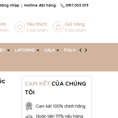
Đăng nhập
Hotline đặt hàng:
0917.053.073
ánh
Yêu thích
Giỏ hàng
phẩm
0
Sản phẩm
0
Sản phẩm
ABY
LAPOMME
UALA
PHỤ KIỆN
AFF
úc
CAM KẾT
CỦA CHÚNG
TÔI
Cam kết 100% chính hãng
Hoàn tiền 111% nếu hàng