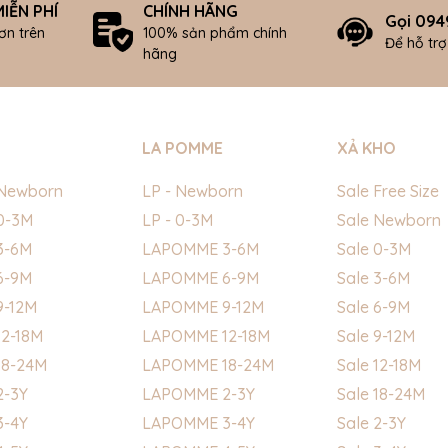
IỄN PHÍ
CHÍNH HÃNG
Gọi 094
ơn trên
100% sản phẩm chính
Để hỗ tr
hãng
LA POMME
XẢ KHO
Newborn
LP - Newborn
Sale Free Size
0-3M
LP - 0-3M
Sale Newborn
3-6M
LAPOMME 3-6M
Sale 0-3M
6-9M
LAPOMME 6-9M
Sale 3-6M
9-12M
LAPOMME 9-12M
Sale 6-9M
2-18M
LAPOMME 12-18M
Sale 9-12M
18-24M
LAPOMME 18-24M
Sale 12-18M
2-3Y
LAPOMME 2-3Y
Sale 18-24M
3-4Y
LAPOMME 3-4Y
Sale 2-3Y