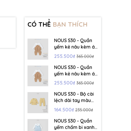
CÓ THỂ
BẠN THÍCH
NOUS S30 - Quần
yếm kẻ nâu kèm áo
dài tay màu trắng -
255.500₫
365.000₫
3-6M - SS26.T5C
NOUS S30 - Quần
yếm kẻ nâu kèm áo
dài tay màu trắng -
255.500₫
365.000₫
6-9M - SS26.T5C
NOUS S30 - Bộ cài
lệch dài tay màu
vàng thêu trang trí
164.500₫
235.000₫
- 12-18M - SS26.T5C
NOUS S30 - Quần
yếm chấm bi xanh