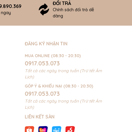
ĐỔI TRẢ
9.890.369
Chính sách đổi trả dễ
ợ ngay
dàng
ĐĂNG KÝ NHẬN TIN
MUA ONLINE (08:30 - 20:30)
0917.053.073
Tất cả các ngày trong tuần (Trừ tết Âm
Lịch)
GÓP Ý & KHIẾU NẠI (08:30 - 20:30)
0917.053.073
Tất cả các ngày trong tuần (Trừ tết Âm
Lịch)
LIÊN KẾT SÀN