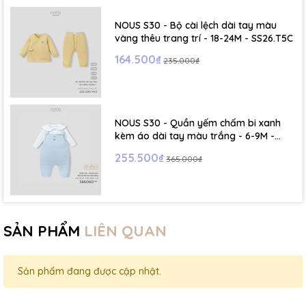
NOUS S30 - Bộ cài lệch dài tay màu
vàng thêu trang trí - 18-24M - SS26.T5C
164.500₫
235.000₫
NOUS S30 - Quần yếm chấm bi xanh
kèm áo dài tay màu trắng - 6-9M -
SS26.T5C
255.500₫
365.000₫
SẢN PHẨM
LIÊN QUAN
Sản phẩm đang được cập nhật.