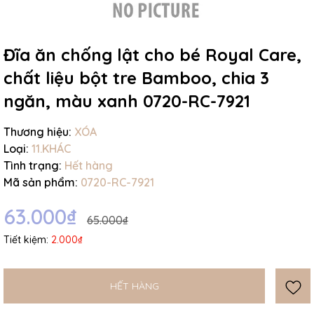
Ngày hết hạn:
Điều kiện:
Đĩa ăn chống lật cho bé Royal Care,
chất liệu bột tre Bamboo, chia 3
ngăn, màu xanh 0720-RC-7921
Thương hiệu:
XÓA
Loại:
11.KHÁC
Tình trạng:
Hết hàng
Mã sản phẩm:
0720-RC-7921
63.000₫
65.000₫
Tiết kiệm:
2.000₫
HẾT HÀNG