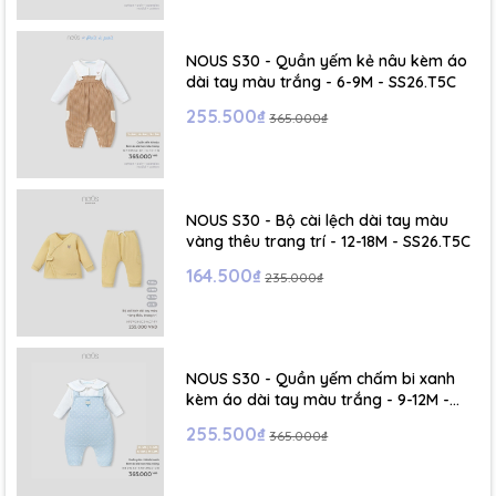
NOUS S30 - Quần yếm kẻ nâu kèm áo
dài tay màu trắng - 6-9M - SS26.T5C
255.500₫
365.000₫
NOUS S30 - Bộ cài lệch dài tay màu
vàng thêu trang trí - 12-18M - SS26.T5C
164.500₫
235.000₫
NOUS S30 - Quần yếm chấm bi xanh
kèm áo dài tay màu trắng - 9-12M -
SS26.T5C
255.500₫
365.000₫