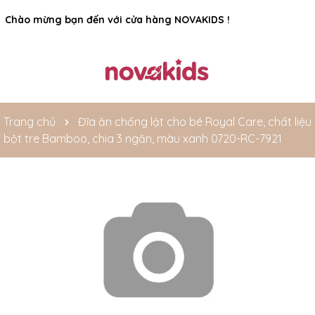
Rất nhiều ưu đãi và chương trình khuyến mãi đang chờ đợi
Chào mừng bạn đến với cửa hàng NOVAKIDS !
bạn
Trang chủ
Đĩa ăn chống lật cho bé Royal Care, chất liệu
bột tre Bamboo, chia 3 ngăn, màu xanh 0720-RC-7921
Mã giảm giá: