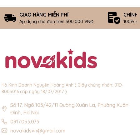
GIAO HÀNG MIỄN PHÍ
CHÍNH
Áp dụng cho đơn trên 500.000 VNĐ
100% s
Hộ Kinh Doanh Nguyễn Hoàng Anh ( GIấy chứng nhận: 01D-
8005016 cấp ngày 18/07/2017 )
Số 17, Ngõ 105/42/11 Đường Xuân La, Phường Xuân
Đỉnh, Hà Nội
0917.053.073
novakidsvn@gmail.com