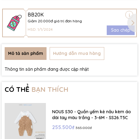
BB20K
Giảm 20.000đ giá trị đơn hàng
HSD: 1/1/2024
Sao chép
Mô tả sản phẩm
Hướng dẫn mua hàng
Thông tin sản phẩm đang được cập nhật
CÓ THỂ
BẠN THÍCH
NOUS S30 - Quần yếm kẻ nâu kèm áo
dài tay màu trắng - 3-6M - SS26.T5C
255.500₫
365.000₫