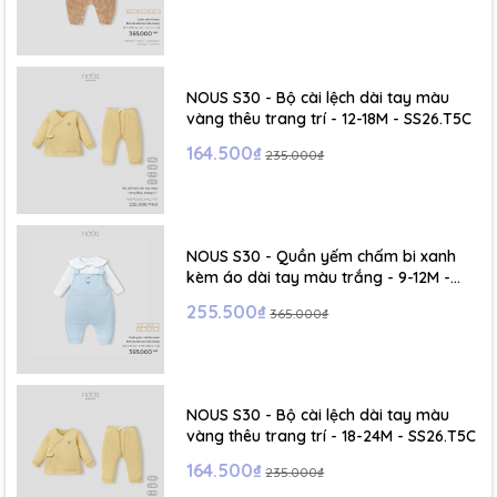
NOUS S30 - Bộ cài lệch dài tay màu
vàng thêu trang trí - 12-18M - SS26.T5C
164.500₫
235.000₫
NOUS S30 - Quần yếm chấm bi xanh
kèm áo dài tay màu trắng - 9-12M -
SS26.T5C
255.500₫
365.000₫
NOUS S30 - Bộ cài lệch dài tay màu
vàng thêu trang trí - 18-24M - SS26.T5C
164.500₫
235.000₫