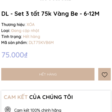
Ngày hết hạn:
DL - Set 3 tất 75k Vàng Be - 6-12M
Điều kiện:
Thương hiệu:
XÓA
Loại:
Đang cập nhật
Tình trạng:
Hết hàng
Mã sản phẩm:
DLT75KVB6M
75.000₫
HẾT HÀNG
CAM KẾT
CỦA CHÚNG TÔI
Cam kết 100% chính hãng