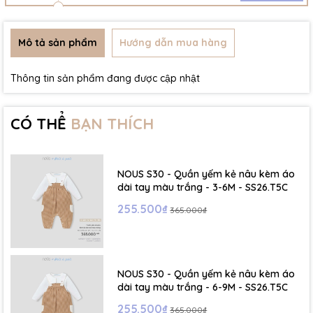
Mô tả sản phẩm
Hướng dẫn mua hàng
Thông tin sản phẩm đang được cập nhật
CÓ THỂ
BẠN THÍCH
NOUS S30 - Quần yếm kẻ nâu kèm áo
dài tay màu trắng - 3-6M - SS26.T5C
255.500₫
365.000₫
NOUS S30 - Quần yếm kẻ nâu kèm áo
dài tay màu trắng - 6-9M - SS26.T5C
255.500₫
365.000₫