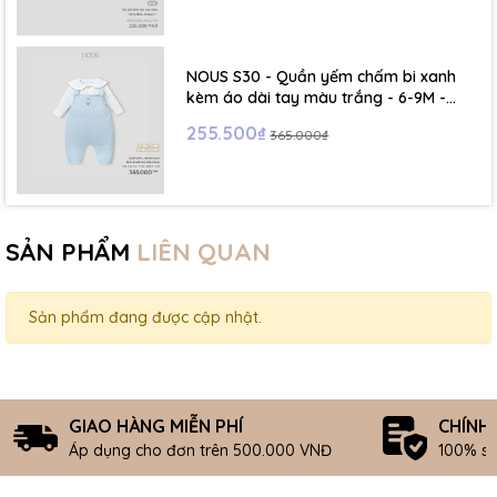
NOUS S30 - Quần yếm chấm bi xanh
kèm áo dài tay màu trắng - 6-9M -
SS26.T5C
255.500₫
365.000₫
SẢN PHẨM
LIÊN QUAN
Sản phẩm đang được cập nhật.
GIAO HÀNG MIỄN PHÍ
CHÍNH
Áp dụng cho đơn trên 500.000 VNĐ
100% s