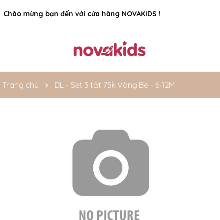
Rất nhiều ưu đãi và chương trình khuyến mãi đang chờ đợi
Chào mừng bạn đến với cửa hàng NOVAKIDS !
bạn
Trang chủ
DL - Set 3 tất 75k Vàng Be - 6-12M
Mã giảm giá: