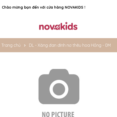
Rất nhiều ưu đãi và chương trình khuyến mãi đang chờ đợi
Chào mừng bạn đến với cửa hàng NOVAKIDS !
bạn
Trang chủ
DL - Xăng đan đính nơ thêu hoa Hồng - 0M
Mã giảm giá: