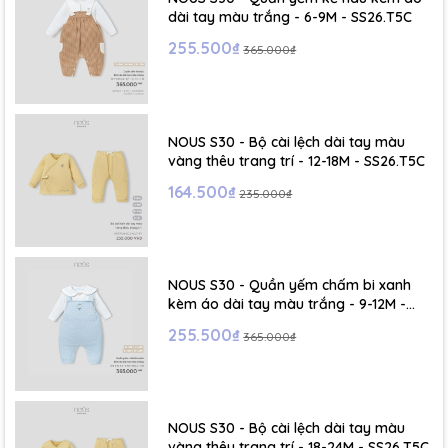
dài tay màu trắng - 6-9M - SS26.T5C
255.500₫
365.000₫
NOUS S30 - Bộ cài lệch dài tay màu
vàng thêu trang trí - 12-18M - SS26.T5C
164.500₫
235.000₫
NOUS S30 - Quần yếm chấm bi xanh
kèm áo dài tay màu trắng - 9-12M -
SS26.T5C
255.500₫
365.000₫
NOUS S30 - Bộ cài lệch dài tay màu
vàng thêu trang trí - 18-24M - SS26.T5C