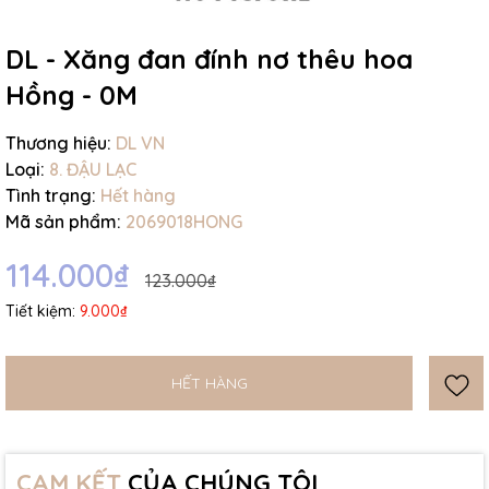
Ngày hết hạn:
DL - Xăng đan đính nơ thêu hoa
Điều kiện:
Hồng - 0M
Thương hiệu:
DL VN
Loại:
8. ĐẬU LẠC
Tình trạng:
Hết hàng
Mã sản phẩm:
2069018HONG
114.000₫
123.000₫
Tiết kiệm:
9.000₫
HẾT HÀNG
CAM KẾT
CỦA CHÚNG TÔI