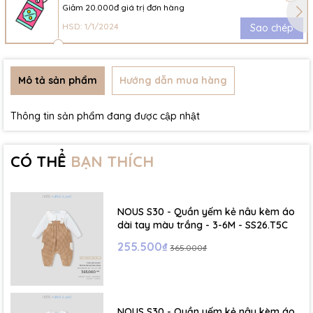
Giảm 20.000đ giá trị đơn hàng
HSD: 1/1/2024
Sao chép
Mô tả sản phẩm
Hướng dẫn mua hàng
Thông tin sản phẩm đang được cập nhật
CÓ THỂ
BẠN THÍCH
NOUS S30 - Quần yếm kẻ nâu kèm áo
dài tay màu trắng - 3-6M - SS26.T5C
255.500₫
365.000₫
NOUS S30 - Quần yếm kẻ nâu kèm áo