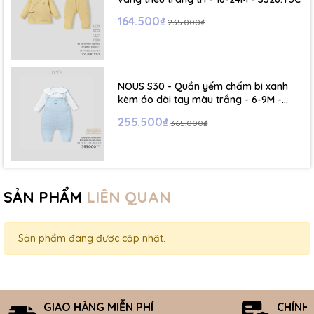
164.500₫
235.000₫
NOUS S30 - Quần yếm chấm bi xanh
kèm áo dài tay màu trắng - 6-9M -
SS26.T5C
255.500₫
365.000₫
SẢN PHẨM
LIÊN QUAN
Sản phẩm đang được cập nhật.
GIAO HÀNG MIỄN PHÍ
CHÍNH