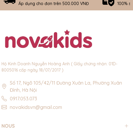
Áp dụng cho đơn trên 500.000 VNĐ
100% s
Hộ Kinh Doanh Nguyễn Hoàng Anh ( GIấy chứng nhận: 01D-
8005016 cấp ngày 18/07/2017 )
Số 17, Ngõ 105/42/11 Đường Xuân La, Phường Xuân
Đỉnh, Hà Nội
0917.053.073
novakidsvn@gmail.com
NOUS