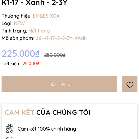
K1-17 - Xanh - 2-3Y
Thương hiệu:
EMBES XÓA
Loại:
NEW
Tình trạng:
Hết hàng
Mã sản phẩm:
26-K1-17-2-2-3Y-XANH
225.000₫
250.000₫
Tiết kiệm:
25.000₫
HẾT HÀNG
CAM KẾT
CỦA CHÚNG TÔI
Cam kết 100% chính hãng