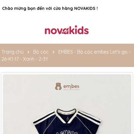
Rất nhiều ưu đãi và chương trình khuyến mãi đang chờ đợi
bạn
Trang chủ
Bộ cộc
EMBES - Bộ cộc embes Let's go -
26-K1-17 - Xanh - 2-3Y