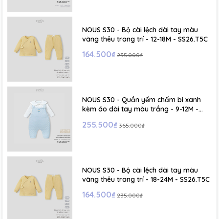
NOUS S30 - Bộ cài lệch dài tay màu
vàng thêu trang trí - 12-18M - SS26.T5C
164.500₫
235.000₫
NOUS S30 - Quần yếm chấm bi xanh
kèm áo dài tay màu trắng - 9-12M -
SS26.T5C
255.500₫
365.000₫
NOUS S30 - Bộ cài lệch dài tay màu
vàng thêu trang trí - 18-24M - SS26.T5C
164.500₫
235.000₫