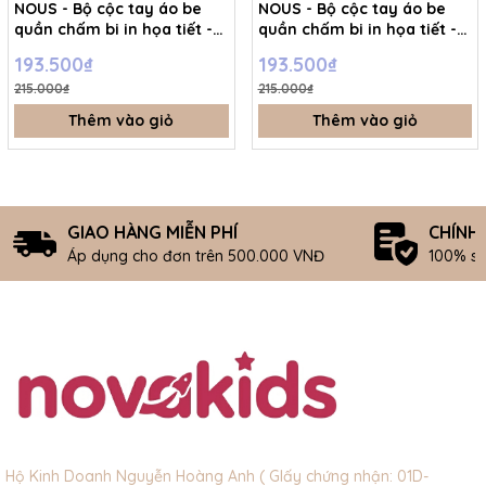
NOUS - Bộ cộc tay áo be
NOUS - Bộ cộc tay áo be
quần chấm bi in họa tiết -
quần chấm bi in họa tiết -
3-6M - SS26.T8A
0-3M - SS26.T8A
193.500₫
193.500₫
215.000₫
215.000₫
Thêm vào giỏ
Thêm vào giỏ
GIAO HÀNG MIỄN PHÍ
CHÍNH
Áp dụng cho đơn trên 500.000 VNĐ
100% s
Hộ Kinh Doanh Nguyễn Hoàng Anh ( GIấy chứng nhận: 01D-