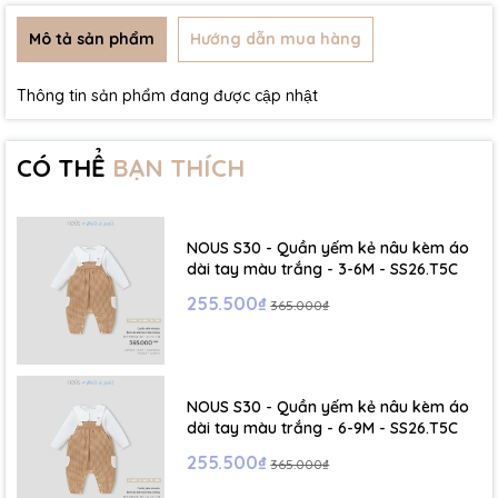
Mô tả sản phẩm
Hướng dẫn mua hàng
Thông tin sản phẩm đang được cập nhật
CÓ THỂ
BẠN THÍCH
NOUS S30 - Quần yếm kẻ nâu kèm áo
dài tay màu trắng - 3-6M - SS26.T5C
255.500₫
365.000₫
NOUS S30 - Quần yếm kẻ nâu kèm áo
dài tay màu trắng - 6-9M - SS26.T5C
255.500₫
365.000₫