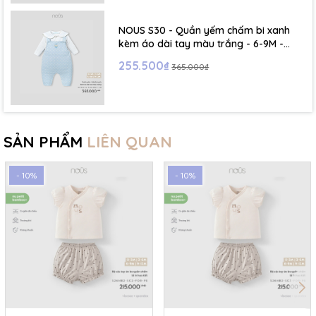
NOUS S30 - Quần yếm chấm bi xanh
kèm áo dài tay màu trắng - 6-9M -
SS26.T5C
255.500₫
365.000₫
SẢN PHẨM
LIÊN QUAN
- 10%
- 10%